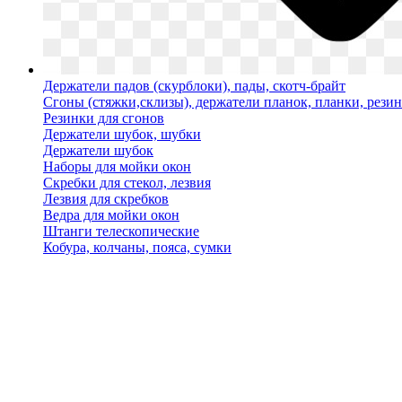
Держатели падов (скурблоки), пады, скотч-брайт
Сгоны (стяжки,склизы), держатели планок, планки, рези
Резинки для сгонов
Держатели шубок, шубки
Держатели шубок
Наборы для мойки окон
Скребки для стекол, лезвия
Лезвия для скребков
Ведра для мойки окон
Штанги телескопические
Кобура, колчаны, пояса, сумки