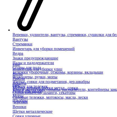
Веревки, удлинтели, вантузы, стремянки, сушилки для бе
Вантузы
Стремянки
Инвентарь для уборки помещений
Ведра
Знаки предупреждающие
Пады и падодержатели
Еще
Сгоны для пола
Инвентарь для уборки улиц
Тележки уборочные, отжимы, корзины, вкладыши
Вилы
Флаундеры, ручки, мопы
Грабли
Щетки, совки для подметания, дер.швабры
Лопаты
Еще
Отжим для тележек
Метлы, веники, щетки метал., совки
Тара и аксессуары (помпы, распылители, контейнеры зам
Ручки для швабр
Опрыскиватели, шланги, секаторы
Мопы
Садовые тележки, мотокосы, масла, лески
Швабры
Черенки
Веники
Щетки металлические
Совки уличные