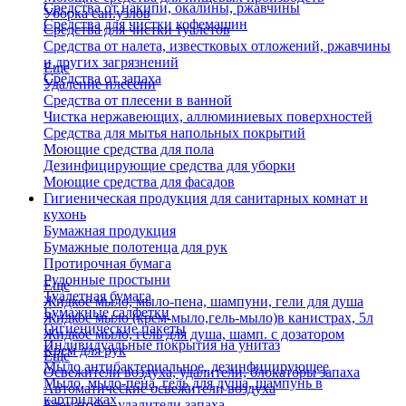
Средства от накипи, окалины, ржавчины
Уборка сан.узлов
Средства для чистки кофемашин
Средства для чистки туалетов
Средства от налета, известковых отложений, ржавчины
и других загрязнений
Еще
Средства от запаха
Удаление плесени
Средства от плесени в ванной
Чистка нержавеющих, аллюминиевых поверхностей
Средства для мытья напольных покрытий
Моющие средства для пола
Дезинфицирующие средства для уборки
Моющие средства для фасадов
Гигиеническая продукция для санитарных комнат и
кухонь
Бумажная продукция
Бумажные полотенца для рук
Протирочная бумага
Рулонные простыни
Еще
Туалетная бумага
Жидкое мыло, мыло-пена, шампуни, гели для душа
Бумажные салфетки
Жидкое мыло (крем-мыло,гель-мыло)в канистрах, 5л
Гигиенические пакеты
Жидкое мыло, гель для душа, шамп. с дозатором
Индивидуальные покрытия на унитаз
Крем для рук
Еще
Мыло антибактериальное, дезинфицирующее
Освежители воздуха, удалители, блокаторы запаха
Мыло, мыло-пена, гель для душа, шампунь в
Автоматические освежители воздуха
картриджах
Блокаторы, удалители запаха