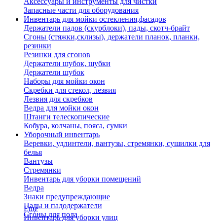
Аксессуары и инструменты для чистки
Запасные части для оборудования
Инвентарь для мойки остекления,фасадов
Держатели падов (скурблоки), пады, скотч-брайт
Сгоны (стяжки,склизы), держатели планок, планки,
резинки
Резинки для сгонов
Держатели шубок, шубки
Держатели шубок
Наборы для мойки окон
Скребки для стекол, лезвия
Лезвия для скребков
Ведра для мойки окон
Штанги телескопические
Кобура, колчаны, пояса, сумки
Уборочный инвентарь
Веревки, удлинтели, вантузы, стремянки, сушилки для
белья
Вантузы
Стремянки
Инвентарь для уборки помещений
Ведра
Знаки предупреждающие
Пады и падодержатели
Еще
Сгоны для пола
Инвентарь для уборки улиц