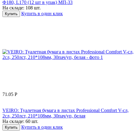
Ф180, L170 (12 шт в упак) МП-33
На складе:
108 шт.
Купить в один клик
Купить
71.05
Р
VEIRO: Туалетная бумага в листах Professional Comfort V-сл,
2сл, 250лст, 210*108мм, 30пач/уп, белая
На складе:
60 шт.
Купить в один клик
Купить