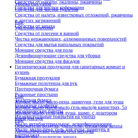
Средства от накипи, окалины, ржавчины
Уборка сан.узлов
Средства для чистки кофемашин
Средства для чистки туалетов
Средства от налета, известковых отложений, ржавчины
и других загрязнений
Еще
Средства от запаха
Удаление плесени
Средства от плесени в ванной
Чистка нержавеющих, аллюминиевых поверхностей
Средства для мытья напольных покрытий
Моющие средства для пола
Дезинфицирующие средства для уборки
Моющие средства для фасадов
Гигиеническая продукция для санитарных комнат и
кухонь
Бумажная продукция
Бумажные полотенца для рук
Протирочная бумага
Рулонные простыни
Еще
Туалетная бумага
Жидкое мыло, мыло-пена, шампуни, гели для душа
Бумажные салфетки
Жидкое мыло (крем-мыло,гель-мыло)в канистрах, 5л
Гигиенические пакеты
Жидкое мыло, гель для душа, шамп. с дозатором
Индивидуальные покрытия на унитаз
Крем для рук
Еще
Мыло антибактериальное, дезинфицирующее
Освежители воздуха, удалители, блокаторы запаха
Мыло, мыло-пена, гель для душа, шампунь в
Автоматические освежители воздуха
картриджах
Блокаторы, удалители запаха