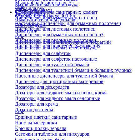
Мыло-пена в канистрах, 5л
Бытовые освежители воздуха
Еще
Паста для рук
Удалители запаха
Оборудование для санитарных комнат
Твердое мыло
Освежители воздуха 300 мл
Диспенсеры для бумажных полотенец
Шампуни, гели для душа,5л
Настенные диспенсеры для бумажных полотенец
Гели для душа
Диспенсеры для листовых полотенец
Шампуни
Диспенсеры для бумажных полотенец h3
Еще
Диспенсеры для рулонных полотенец
Диспенсеры для индивидуальных покрытий
Диспенсеры для полотенец Z-сложения
Диспенсеры для освежителей воздуха
Диспенсеры для салфеток
Диспенсеры для салфеток настольные
Диспенсеры для туалетной бумаги
Диспенсеры для туалетной бумаги в больших рулонах
Настенные диспенсеры для туалетной бумаги
Диспесеры для протирочных материалов
Дозаторы для дез.средств
Дозаторы для жидкого мыла и пены, крема
Дозаторы для жидкого мыла сенсорные
Дозаторы для крема
Дозатор для пены
Еще
Ершики (щетки) санитарные
Напольные ершики
Крючки, полки, зеркала
Сеточки и таблетки для писсуаров
Сушилки для рук, фены