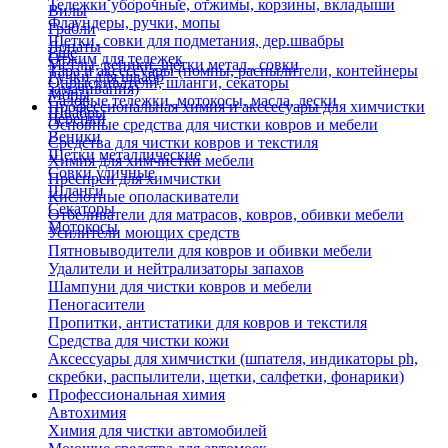
Тележки уборочные, отжимы, корзины, вкладыши
Вилы
Флаундеры, ручки, мопы
Грабли
Щетки, совки для подметания, дер.швабры
Лопаты
Еще
Отжим для тележек
Метлы, веники, щетки метал., совки
Тара и аксессуары (помпы, распылители, контейнеры
Ручки для швабр
Опрыскиватели, шланги, секаторы
замачивания)
Мопы
Садовые тележки, мотокосы, масла, лески
Профессиональная химия и акссесуары для химчистки
Швабры
Черенки
Основные средства для чистки ковров и мебели
Веники
Средства для чистки ковров и текстиля
Щетки металлические
Химия для химчистки мебели
Совки уличные
Преспреи для химчистки
Шланги
Кислотные ополаскиватели
Секаторы
Отбеливатели для матрасов, ковров, обивки мебели
Мотокосы
Усилители моющих средств
Пятновыводители для ковров и обивки мебели
Удалители и нейтрализаторы запахов
Шампуни для чистки ковров и мебели
Пеногасители
Пропитки, антистатики для ковров и текстиля
Средства для чистки кожи
Аксессуары для химчистки (шпателя, индикаторы ph,
скребки, распылители, щетки, салфетки, фонарики)
Профессиональная химия
Автохимия
Химия для чистки автомобилей