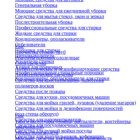
Генеральная уборка
Моющие средства для ежедневной уборки
Средства для мытья стекол, окон и зеркал
Послестроительная уборка
Профессиональные средства для стирки
Жидкие средства для стирки
Кондиционеры, ополаскиватели
Отбеливатели
Еще
Порошки для стирки
Прочистка стоков, труб
Пятновыводители
Реагенты противогололедные
Усилители стирки
Спец.средства
Химия для прачечных
Антисептические и дезинфицирующие средства
Профессиональные стиральные порошки
Антисептические средства
Кондиционеры, ополаскиватели для стирки
Средства для кристаллизации, нанесения
полимеров,восков
Средства после пожара
Средства для кухни, посудомоечных машин
Средства для мойки грилей, духовок (удаление нагаров)
Средства для мойки и дезинфекции поверхностей
(пол,стены,оброруд)
Еще
Средства для паровенткоматов
Тара и аксессуары (помпы, распылители, контейнеры
Средства для посудомоечных машин
замачивания)
Средства для ручной мойки посуды
Уборка производств
Средства для холодильников, кофемашин
Моющие средства для пищевых производств