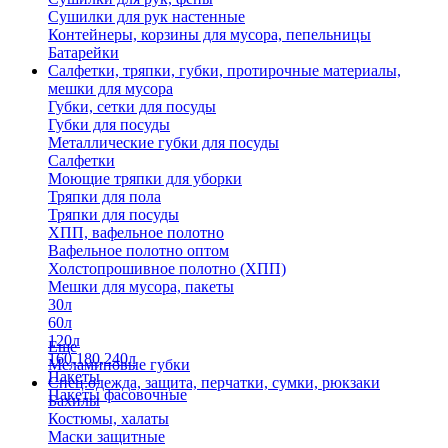
Сушилки для рук настенные
Контейнеры, корзины для мусора, пепельницы
Батарейки
Салфетки, тряпки, губки, протирочные материалы,
мешки для мусора
Губки, сетки для посуды
Губки для посуды
Металлические губки для посуды
Салфетки
Моющие тряпки для уборки
Тряпки для пола
Тряпки для посуды
ХПП, вафельное полотно
Вафельное полотно оптом
Холстопрошивное полотно (ХПП)
Мешки для мусора, пакеты
30л
60л
120л
Еще
160,180,240л
Меламиновые губки
Пакеты
Спец.одежда, защита, перчатки, сумки, рюкзаки
Пакеты фасовочные
Бахилы
Костюмы, халаты
Маски защитные