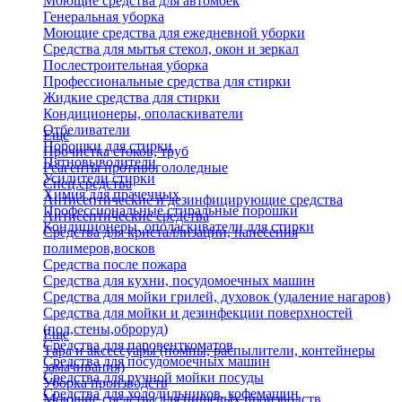
Моющие средства для автомоек
Генеральная уборка
Моющие средства для ежедневной уборки
Средства для мытья стекол, окон и зеркал
Послестроительная уборка
Профессиональные средства для стирки
Жидкие средства для стирки
Кондиционеры, ополаскиватели
Отбеливатели
Еще
Порошки для стирки
Прочистка стоков, труб
Пятновыводители
Реагенты противогололедные
Усилители стирки
Спец.средства
Химия для прачечных
Антисептические и дезинфицирующие средства
Профессиональные стиральные порошки
Антисептические средства
Кондиционеры, ополаскиватели для стирки
Средства для кристаллизации, нанесения
полимеров,восков
Средства после пожара
Средства для кухни, посудомоечных машин
Средства для мойки грилей, духовок (удаление нагаров)
Средства для мойки и дезинфекции поверхностей
(пол,стены,оброруд)
Еще
Средства для паровенткоматов
Тара и аксессуары (помпы, распылители, контейнеры
Средства для посудомоечных машин
замачивания)
Средства для ручной мойки посуды
Уборка производств
Средства для холодильников, кофемашин
Моющие средства для пищевых производств