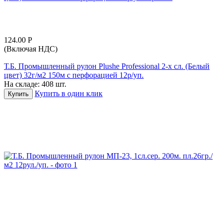
124.00
Р
(Включая НДС)
Т.Б. Промышленный рулон Plushe Professional 2-х сл. (Белый
цвет) 32г/м2 150м с перфорацией 12р/уп.
На складе:
408 шт.
Купить в один клик
Купить