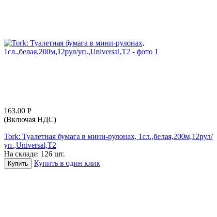
163.00
Р
(Включая НДС)
Tork: Туалетная бумага в мини-рулонах, 1сл.,белая,200м,12рул/
уп.,Universal,Т2
На складе:
126 шт.
Купить в один клик
Купить