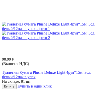
98.99
Р
(Включая НДС)
Туалетная бумага Plushe Deluxe Light 4рул*15м, 3сл,
белый/12пач.в упак
На складе:
91 шт.
Купить в один клик
Купить