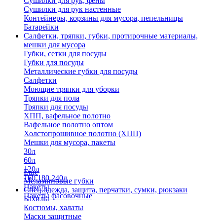
Сушилки для рук, фены
Сушилки для рук настенные
Контейнеры, корзины для мусора, пепельницы
Батарейки
Салфетки, тряпки, губки, протирочные материалы,
мешки для мусора
Губки, сетки для посуды
Губки для посуды
Металлические губки для посуды
Салфетки
Моющие тряпки для уборки
Тряпки для пола
Тряпки для посуды
ХПП, вафельное полотно
Вафельное полотно оптом
Холстопрошивное полотно (ХПП)
Мешки для мусора, пакеты
30л
60л
120л
Еще
160,180,240л
Меламиновые губки
Пакеты
Спец.одежда, защита, перчатки, сумки, рюкзаки
Пакеты фасовочные
Бахилы
Костюмы, халаты
Маски защитные