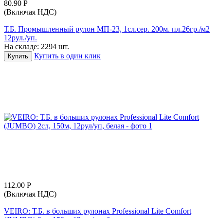
80.90
Р
(Включая НДС)
Т.Б. Промышленный рулон МП-23, 1сл.сер. 200м. пл.26гр./м2
12рул./уп.
На складе:
2294 шт.
Купить в один клик
Купить
112.00
Р
(Включая НДС)
VEIRO: Т.Б. в больших рулонах Professional Lite Comfort