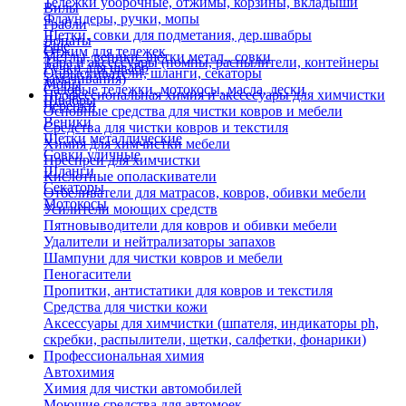
Тележки уборочные, отжимы, корзины, вкладыши
Вилы
Флаундеры, ручки, мопы
Грабли
Щетки, совки для подметания, дер.швабры
Лопаты
Еще
Отжим для тележек
Метлы, веники, щетки метал., совки
Тара и аксессуары (помпы, распылители, контейнеры
Ручки для швабр
Опрыскиватели, шланги, секаторы
замачивания)
Мопы
Садовые тележки, мотокосы, масла, лески
Профессиональная химия и акссесуары для химчистки
Швабры
Черенки
Основные средства для чистки ковров и мебели
Веники
Средства для чистки ковров и текстиля
Щетки металлические
Химия для химчистки мебели
Совки уличные
Преспреи для химчистки
Шланги
Кислотные ополаскиватели
Секаторы
Отбеливатели для матрасов, ковров, обивки мебели
Мотокосы
Усилители моющих средств
Пятновыводители для ковров и обивки мебели
Удалители и нейтрализаторы запахов
Шампуни для чистки ковров и мебели
Пеногасители
Пропитки, антистатики для ковров и текстиля
Средства для чистки кожи
Аксессуары для химчистки (шпателя, индикаторы ph,
скребки, распылители, щетки, салфетки, фонарики)
Профессиональная химия
Автохимия
Химия для чистки автомобилей
Моющие средства для автомоек