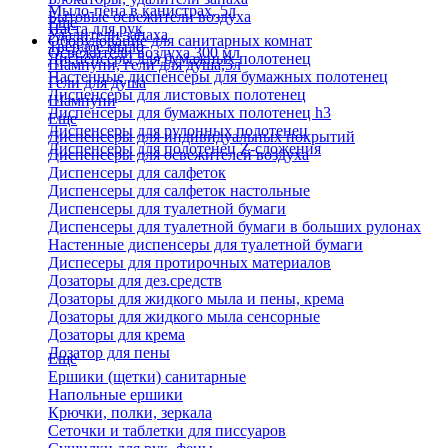
Мыло-пена в канистрах, 5л
Бытовые освежители воздуха
Еще
Паста для рук
Удалители запаха
Оборудование для санитарных комнат
Твердое мыло
Освежители воздуха 300 мл
Диспенсеры для бумажных полотенец
Шампуни, гели для душа,5л
Настенные диспенсеры для бумажных полотенец
Гели для душа
Диспенсеры для листовых полотенец
Шампуни
Диспенсеры для бумажных полотенец h3
Еще
Диспенсеры для рулонных полотенец
Диспенсеры для индивидуальных покрытий
Диспенсеры для полотенец Z-сложения
Диспенсеры для освежителей воздуха
Диспенсеры для салфеток
Диспенсеры для салфеток настольные
Диспенсеры для туалетной бумаги
Диспенсеры для туалетной бумаги в больших рулонах
Настенные диспенсеры для туалетной бумаги
Диспесеры для протирочных материалов
Дозаторы для дез.средств
Дозаторы для жидкого мыла и пены, крема
Дозаторы для жидкого мыла сенсорные
Дозаторы для крема
Дозатор для пены
Еще
Ершики (щетки) санитарные
Напольные ершики
Крючки, полки, зеркала
Сеточки и таблетки для писсуаров