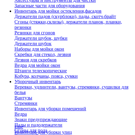
Аксессуары и инструменты для чистки
Запасные части для оборудования
Инвентарь для мойки остекления,фасадов
Держатели падов (скурблоки), пады, скотч-брайт
Сгоны (стяжки,склизы), держатели планок, планки,
резинки
Резинки для сгонов
Держатели шубок, шубки
Держатели шубок
Наборы для мойки окон
Скребки для стекол, лезвия
Лезвия для скребков
Ведра для мойки окон
Штанги телескопические
Кобура, колчаны, пояса, сумки
Уборочный инвентарь
Веревки, удлинтели, вантузы, стремянки, сушилки для
белья
Вантузы
Стремянки
Инвентарь для уборки помещений
Ведра
Знаки предупреждающие
Пады и падодержатели
Еще
Сгоны для пола
Инвентарь для уборки улиц