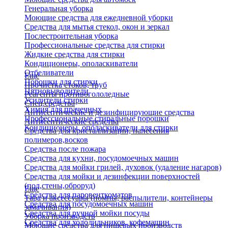
Генеральная уборка
Моющие средства для ежедневной уборки
Средства для мытья стекол, окон и зеркал
Послестроительная уборка
Профессиональные средства для стирки
Жидкие средства для стирки
Кондиционеры, ополаскиватели
Отбеливатели
Еще
Порошки для стирки
Прочистка стоков, труб
Пятновыводители
Реагенты противогололедные
Усилители стирки
Спец.средства
Химия для прачечных
Антисептические и дезинфицирующие средства
Профессиональные стиральные порошки
Антисептические средства
Кондиционеры, ополаскиватели для стирки
Средства для кристаллизации, нанесения
полимеров,восков
Средства после пожара
Средства для кухни, посудомоечных машин
Средства для мойки грилей, духовок (удаление нагаров)
Средства для мойки и дезинфекции поверхностей
(пол,стены,оброруд)
Еще
Средства для паровенткоматов
Тара и аксессуары (помпы, распылители, контейнеры
Средства для посудомоечных машин
замачивания)
Средства для ручной мойки посуды
Уборка производств
Средства для холодильников, кофемашин
Моющие средства для пищевых производств