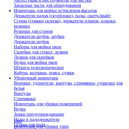
Аксессуары и инструменты для чистки
Запасные части для оборудования
Инвентарь для мойки остекления,фасадов
Держатели падов (скурблоки), пады, скотч-брайт
Сгоны (стяжки,склизы), держатели планок, планки,
резинки
Резинки для сгонов
Держатели шубок, шубки
Держатели шубок
Наборы для мойки окон
Скребки для стекол, лезвия
Лезвия для скребков
Ведра для мойки окон
Штанги телескопические
Кобура, колчаны, пояса, сумки
Уборочный инвентарь
Веревки, удлинтели, вантузы, стремянки, сушилки для
белья
Вантузы
Стремянки
Инвентарь для уборки помещений
Ведра
Знаки предупреждающие
Пады и падодержатели
Еще
Сгоны для пола
Инвентарь для уборки улиц