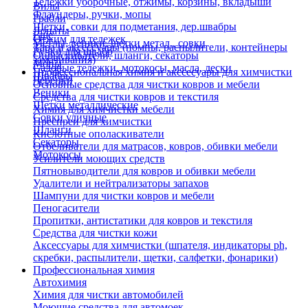
Тележки уборочные, отжимы, корзины, вкладыши
Вилы
Флаундеры, ручки, мопы
Грабли
Щетки, совки для подметания, дер.швабры
Лопаты
Еще
Отжим для тележек
Метлы, веники, щетки метал., совки
Тара и аксессуары (помпы, распылители, контейнеры
Ручки для швабр
Опрыскиватели, шланги, секаторы
замачивания)
Мопы
Садовые тележки, мотокосы, масла, лески
Профессиональная химия и акссесуары для химчистки
Швабры
Черенки
Основные средства для чистки ковров и мебели
Веники
Средства для чистки ковров и текстиля
Щетки металлические
Химия для химчистки мебели
Совки уличные
Преспреи для химчистки
Шланги
Кислотные ополаскиватели
Секаторы
Отбеливатели для матрасов, ковров, обивки мебели
Мотокосы
Усилители моющих средств
Пятновыводители для ковров и обивки мебели
Удалители и нейтрализаторы запахов
Шампуни для чистки ковров и мебели
Пеногасители
Пропитки, антистатики для ковров и текстиля
Средства для чистки кожи
Аксессуары для химчистки (шпателя, индикаторы ph,
скребки, распылители, щетки, салфетки, фонарики)
Профессиональная химия
Автохимия
Химия для чистки автомобилей
Моющие средства для автомоек