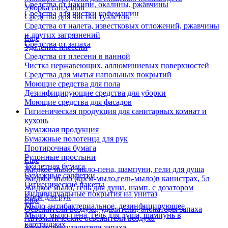
Средства от накипи, окалины, ржавчины
Уборка сан.узлов
Средства для чистки кофемашин
Средства для чистки туалетов
Средства от налета, известковых отложений, ржавчины
и других загрязнений
Еще
Средства от запаха
Удаление плесени
Средства от плесени в ванной
Чистка нержавеющих, аллюминиевых поверхностей
Средства для мытья напольных покрытий
Моющие средства для пола
Дезинфицирующие средства для уборки
Моющие средства для фасадов
Гигиеническая продукция для санитарных комнат и
кухонь
Бумажная продукция
Бумажные полотенца для рук
Протирочная бумага
Рулонные простыни
Еще
Туалетная бумага
Жидкое мыло, мыло-пена, шампуни, гели для душа
Бумажные салфетки
Жидкое мыло (крем-мыло,гель-мыло)в канистрах, 5л
Гигиенические пакеты
Жидкое мыло, гель для душа, шамп. с дозатором
Индивидуальные покрытия на унитаз
Крем для рук
Еще
Мыло антибактериальное, дезинфицирующее
Освежители воздуха, удалители, блокаторы запаха
Мыло, мыло-пена, гель для душа, шампунь в
Автоматические освежители воздуха
картриджах
Блокаторы, удалители запаха