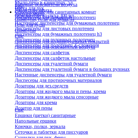
Мыло-пена в канистрах, 5л
Бытовые освежители воздуха
Еще
Паста для рук
Удалители запаха
Оборудование для санитарных комнат
Твердое мыло
Освежители воздуха 300 мл
Диспенсеры для бумажных полотенец
Шампуни, гели для душа,5л
Настенные диспенсеры для бумажных полотенец
Гели для душа
Диспенсеры для листовых полотенец
Шампуни
Диспенсеры для бумажных полотенец h3
Еще
Диспенсеры для рулонных полотенец
Диспенсеры для индивидуальных покрытий
Диспенсеры для полотенец Z-сложения
Диспенсеры для освежителей воздуха
Диспенсеры для салфеток
Диспенсеры для салфеток настольные
Диспенсеры для туалетной бумаги
Диспенсеры для туалетной бумаги в больших рулонах
Настенные диспенсеры для туалетной бумаги
Диспесеры для протирочных материалов
Дозаторы для дез.средств
Дозаторы для жидкого мыла и пены, крема
Дозаторы для жидкого мыла сенсорные
Дозаторы для крема
Дозатор для пены
Еще
Ершики (щетки) санитарные
Напольные ершики
Крючки, полки, зеркала
Сеточки и таблетки для писсуаров
Сушилки для рук, фены