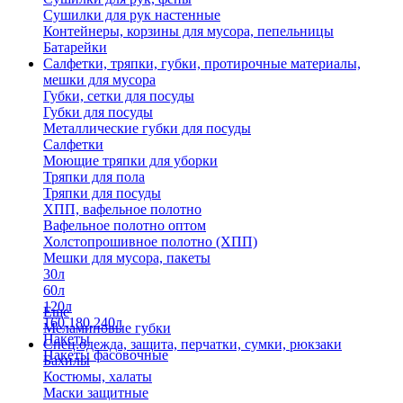
Сушилки для рук настенные
Контейнеры, корзины для мусора, пепельницы
Батарейки
Салфетки, тряпки, губки, протирочные материалы,
мешки для мусора
Губки, сетки для посуды
Губки для посуды
Металлические губки для посуды
Салфетки
Моющие тряпки для уборки
Тряпки для пола
Тряпки для посуды
ХПП, вафельное полотно
Вафельное полотно оптом
Холстопрошивное полотно (ХПП)
Мешки для мусора, пакеты
30л
60л
120л
Еще
160,180,240л
Меламиновые губки
Пакеты
Спец.одежда, защита, перчатки, сумки, рюкзаки
Пакеты фасовочные
Бахилы
Костюмы, халаты
Маски защитные