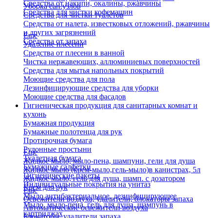
Средства от накипи, окалины, ржавчины
Уборка сан.узлов
Средства для чистки кофемашин
Средства для чистки туалетов
Средства от налета, известковых отложений, ржавчины
и других загрязнений
Еще
Средства от запаха
Удаление плесени
Средства от плесени в ванной
Чистка нержавеющих, аллюминиевых поверхностей
Средства для мытья напольных покрытий
Моющие средства для пола
Дезинфицирующие средства для уборки
Моющие средства для фасадов
Гигиеническая продукция для санитарных комнат и
кухонь
Бумажная продукция
Бумажные полотенца для рук
Протирочная бумага
Рулонные простыни
Еще
Туалетная бумага
Жидкое мыло, мыло-пена, шампуни, гели для душа
Бумажные салфетки
Жидкое мыло (крем-мыло,гель-мыло)в канистрах, 5л
Гигиенические пакеты
Жидкое мыло, гель для душа, шамп. с дозатором
Индивидуальные покрытия на унитаз
Крем для рук
Еще
Мыло антибактериальное, дезинфицирующее
Освежители воздуха, удалители, блокаторы запаха
Мыло, мыло-пена, гель для душа, шампунь в
Автоматические освежители воздуха
картриджах
Блокаторы, удалители запаха