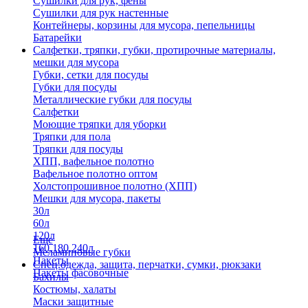
Сушилки для рук, фены
Сушилки для рук настенные
Контейнеры, корзины для мусора, пепельницы
Батарейки
Салфетки, тряпки, губки, протирочные материалы,
мешки для мусора
Губки, сетки для посуды
Губки для посуды
Металлические губки для посуды
Салфетки
Моющие тряпки для уборки
Тряпки для пола
Тряпки для посуды
ХПП, вафельное полотно
Вафельное полотно оптом
Холстопрошивное полотно (ХПП)
Мешки для мусора, пакеты
30л
60л
120л
Еще
160,180,240л
Меламиновые губки
Пакеты
Спец.одежда, защита, перчатки, сумки, рюкзаки
Пакеты фасовочные
Бахилы
Костюмы, халаты
Маски защитные