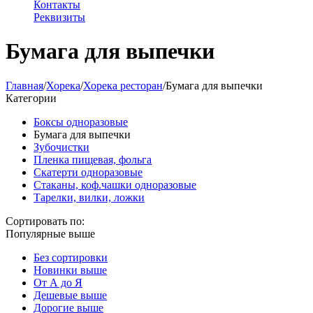
Контакты
Реквизиты
Бумага для выпечки
Главная
/
Хорека
/
Хорека ресторан
/
Бумага для выпечки
Категории
Боксы одноразовые
Бумага для выпечки
Зубочистки
Пленка пищевая, фольга
Скатерти одноразовые
Стаканы, коф.чашки одноразовые
Тарелки, вилки, ложки
Сортировать по:
Популярные выше
Без сортировки
Новинки выше
От А до Я
Дешевые выше
Дорогие выше