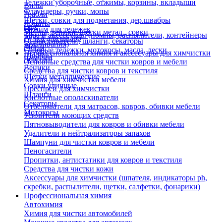
Тележки уборочные, отжимы, корзины, вкладыши
Вилы
Флаундеры, ручки, мопы
Грабли
Щетки, совки для подметания, дер.швабры
Лопаты
Еще
Отжим для тележек
Метлы, веники, щетки метал., совки
Тара и аксессуары (помпы, распылители, контейнеры
Ручки для швабр
Опрыскиватели, шланги, секаторы
замачивания)
Мопы
Садовые тележки, мотокосы, масла, лески
Профессиональная химия и акссесуары для химчистки
Швабры
Черенки
Основные средства для чистки ковров и мебели
Веники
Средства для чистки ковров и текстиля
Щетки металлические
Химия для химчистки мебели
Совки уличные
Преспреи для химчистки
Шланги
Кислотные ополаскиватели
Секаторы
Отбеливатели для матрасов, ковров, обивки мебели
Мотокосы
Усилители моющих средств
Пятновыводители для ковров и обивки мебели
Удалители и нейтрализаторы запахов
Шампуни для чистки ковров и мебели
Пеногасители
Пропитки, антистатики для ковров и текстиля
Средства для чистки кожи
Аксессуары для химчистки (шпателя, индикаторы ph,
скребки, распылители, щетки, салфетки, фонарики)
Профессиональная химия
Автохимия
Химия для чистки автомобилей