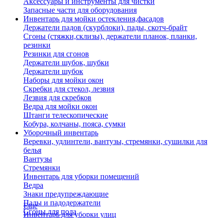
Аксессуары и инструменты для чистки
Запасные части для оборудования
Инвентарь для мойки остекления,фасадов
Держатели падов (скурблоки), пады, скотч-брайт
Сгоны (стяжки,склизы), держатели планок, планки,
резинки
Резинки для сгонов
Держатели шубок, шубки
Держатели шубок
Наборы для мойки окон
Скребки для стекол, лезвия
Лезвия для скребков
Ведра для мойки окон
Штанги телескопические
Кобура, колчаны, пояса, сумки
Уборочный инвентарь
Веревки, удлинтели, вантузы, стремянки, сушилки для
белья
Вантузы
Стремянки
Инвентарь для уборки помещений
Ведра
Знаки предупреждающие
Пады и падодержатели
Еще
Сгоны для пола
Инвентарь для уборки улиц