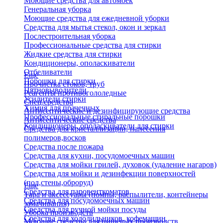
Моющие средства для автомоек
Генеральная уборка
Моющие средства для ежедневной уборки
Средства для мытья стекол, окон и зеркал
Послестроительная уборка
Профессиональные средства для стирки
Жидкие средства для стирки
Кондиционеры, ополаскиватели
Отбеливатели
Еще
Порошки для стирки
Прочистка стоков, труб
Пятновыводители
Реагенты противогололедные
Усилители стирки
Спец.средства
Химия для прачечных
Антисептические и дезинфицирующие средства
Профессиональные стиральные порошки
Антисептические средства
Кондиционеры, ополаскиватели для стирки
Средства для кристаллизации, нанесения
полимеров,восков
Средства после пожара
Средства для кухни, посудомоечных машин
Средства для мойки грилей, духовок (удаление нагаров)
Средства для мойки и дезинфекции поверхностей
(пол,стены,оброруд)
Еще
Средства для паровенткоматов
Тара и аксессуары (помпы, распылители, контейнеры
Средства для посудомоечных машин
замачивания)
Средства для ручной мойки посуды
Уборка производств
Средства для холодильников, кофемашин
Моющие средства для пищевых производств