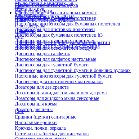
Мыло-пена в канистрах, 5л
Бытовые освежители воздуха
Еще
Паста для рук
Удалители запаха
Оборудование для санитарных комнат
Твердое мыло
Освежители воздуха 300 мл
Диспенсеры для бумажных полотенец
Шампуни, гели для душа,5л
Настенные диспенсеры для бумажных полотенец
Гели для душа
Диспенсеры для листовых полотенец
Шампуни
Диспенсеры для бумажных полотенец h3
Еще
Диспенсеры для рулонных полотенец
Диспенсеры для индивидуальных покрытий
Диспенсеры для полотенец Z-сложения
Диспенсеры для освежителей воздуха
Диспенсеры для салфеток
Диспенсеры для салфеток настольные
Диспенсеры для туалетной бумаги
Диспенсеры для туалетной бумаги в больших рулонах
Настенные диспенсеры для туалетной бумаги
Диспесеры для протирочных материалов
Дозаторы для дез.средств
Дозаторы для жидкого мыла и пены, крема
Дозаторы для жидкого мыла сенсорные
Дозаторы для крема
Дозатор для пены
Еще
Ершики (щетки) санитарные
Напольные ершики
Крючки, полки, зеркала
Сеточки и таблетки для писсуаров