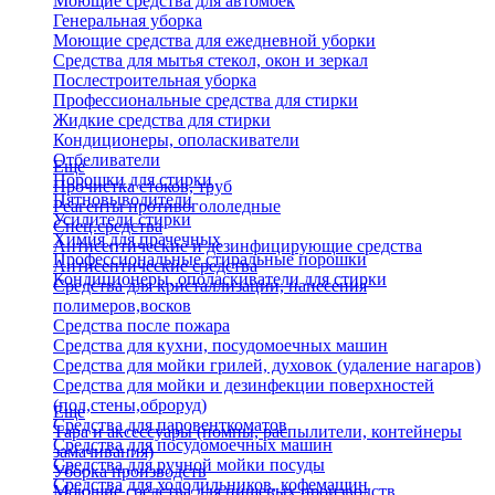
Моющие средства для автомоек
Генеральная уборка
Моющие средства для ежедневной уборки
Средства для мытья стекол, окон и зеркал
Послестроительная уборка
Профессиональные средства для стирки
Жидкие средства для стирки
Кондиционеры, ополаскиватели
Отбеливатели
Еще
Порошки для стирки
Прочистка стоков, труб
Пятновыводители
Реагенты противогололедные
Усилители стирки
Спец.средства
Химия для прачечных
Антисептические и дезинфицирующие средства
Профессиональные стиральные порошки
Антисептические средства
Кондиционеры, ополаскиватели для стирки
Средства для кристаллизации, нанесения
полимеров,восков
Средства после пожара
Средства для кухни, посудомоечных машин
Средства для мойки грилей, духовок (удаление нагаров)
Средства для мойки и дезинфекции поверхностей
(пол,стены,оброруд)
Еще
Средства для паровенткоматов
Тара и аксессуары (помпы, распылители, контейнеры
Средства для посудомоечных машин
замачивания)
Средства для ручной мойки посуды
Уборка производств
Средства для холодильников, кофемашин
Моющие средства для пищевых производств