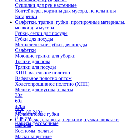
Сушилки для рук настенные
Контейнеры, корзины для мусора, пепельницы
Батарейки
Салфетки, тряпки, губки, протирочные материалы,
мешки для мусора
Губки, сетки для посуды
Губки для посуды
Металлические губки для посуды
Салфетки
Моющие тряпки для уборки
Тряпки для пола
Тряпки для посуды
ХПП, вафельное полотно
Вафельное полотно оптом
Холстопрошивное полотно (ХПП)
Мешки для мусора, пакеты
30л
60л
120л
Еще
160,180,240л
Меламиновые губки
Пакеты
Спец.одежда, защита, перчатки, сумки, рюкзаки
Пакеты фасовочные
Бахилы
Костюмы, халаты
Маски защитные