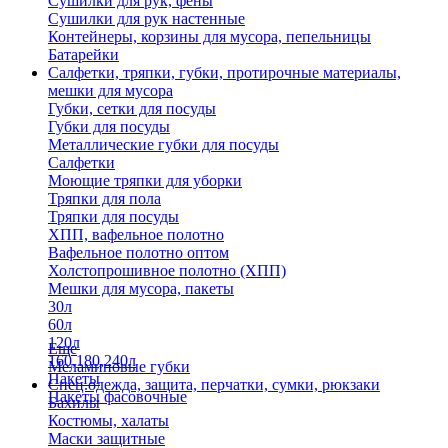
Сушилки для рук, фены
Сушилки для рук настенные
Контейнеры, корзины для мусора, пепельницы
Батарейки
Салфетки, тряпки, губки, протирочные материалы,
мешки для мусора
Губки, сетки для посуды
Губки для посуды
Металлические губки для посуды
Салфетки
Моющие тряпки для уборки
Тряпки для пола
Тряпки для посуды
ХПП, вафельное полотно
Вафельное полотно оптом
Холстопрошивное полотно (ХПП)
Мешки для мусора, пакеты
30л
60л
120л
Еще
160,180,240л
Меламиновые губки
Пакеты
Спец.одежда, защита, перчатки, сумки, рюкзаки
Пакеты фасовочные
Бахилы
Костюмы, халаты
Маски защитные