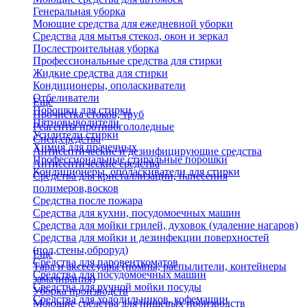
Генеральная уборка
Моющие средства для ежедневной уборки
Средства для мытья стекол, окон и зеркал
Послестроительная уборка
Профессиональные средства для стирки
Жидкие средства для стирки
Кондиционеры, ополаскиватели
Отбеливатели
Еще
Порошки для стирки
Прочистка стоков, труб
Пятновыводители
Реагенты противогололедные
Усилители стирки
Спец.средства
Химия для прачечных
Антисептические и дезинфицирующие средства
Профессиональные стиральные порошки
Антисептические средства
Кондиционеры, ополаскиватели для стирки
Средства для кристаллизации, нанесения
полимеров,восков
Средства после пожара
Средства для кухни, посудомоечных машин
Средства для мойки грилей, духовок (удаление нагаров)
Средства для мойки и дезинфекции поверхностей
(пол,стены,оброруд)
Еще
Средства для паровенткоматов
Тара и аксессуары (помпы, распылители, контейнеры
Средства для посудомоечных машин
замачивания)
Средства для ручной мойки посуды
Уборка производств
Средства для холодильников, кофемашин
Моющие средства для пищевых производств