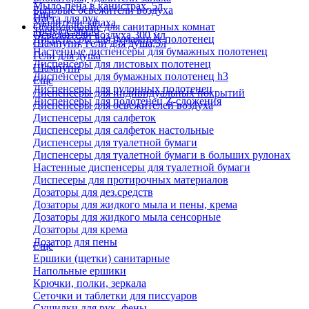
Мыло-пена в канистрах, 5л
Бытовые освежители воздуха
Еще
Паста для рук
Удалители запаха
Оборудование для санитарных комнат
Твердое мыло
Освежители воздуха 300 мл
Диспенсеры для бумажных полотенец
Шампуни, гели для душа,5л
Настенные диспенсеры для бумажных полотенец
Гели для душа
Диспенсеры для листовых полотенец
Шампуни
Диспенсеры для бумажных полотенец h3
Еще
Диспенсеры для рулонных полотенец
Диспенсеры для индивидуальных покрытий
Диспенсеры для полотенец Z-сложения
Диспенсеры для освежителей воздуха
Диспенсеры для салфеток
Диспенсеры для салфеток настольные
Диспенсеры для туалетной бумаги
Диспенсеры для туалетной бумаги в больших рулонах
Настенные диспенсеры для туалетной бумаги
Диспесеры для протирочных материалов
Дозаторы для дез.средств
Дозаторы для жидкого мыла и пены, крема
Дозаторы для жидкого мыла сенсорные
Дозаторы для крема
Дозатор для пены
Еще
Ершики (щетки) санитарные
Напольные ершики
Крючки, полки, зеркала
Сеточки и таблетки для писсуаров
Сушилки для рук, фены