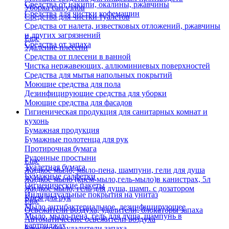
Средства от накипи, окалины, ржавчины
Уборка сан.узлов
Средства для чистки кофемашин
Средства для чистки туалетов
Средства от налета, известковых отложений, ржавчины
и других загрязнений
Еще
Средства от запаха
Удаление плесени
Средства от плесени в ванной
Чистка нержавеющих, аллюминиевых поверхностей
Средства для мытья напольных покрытий
Моющие средства для пола
Дезинфицирующие средства для уборки
Моющие средства для фасадов
Гигиеническая продукция для санитарных комнат и
кухонь
Бумажная продукция
Бумажные полотенца для рук
Протирочная бумага
Рулонные простыни
Еще
Туалетная бумага
Жидкое мыло, мыло-пена, шампуни, гели для душа
Бумажные салфетки
Жидкое мыло (крем-мыло,гель-мыло)в канистрах, 5л
Гигиенические пакеты
Жидкое мыло, гель для душа, шамп. с дозатором
Индивидуальные покрытия на унитаз
Крем для рук
Еще
Мыло антибактериальное, дезинфицирующее
Освежители воздуха, удалители, блокаторы запаха
Мыло, мыло-пена, гель для душа, шампунь в
Автоматические освежители воздуха
картриджах
Блокаторы, удалители запаха