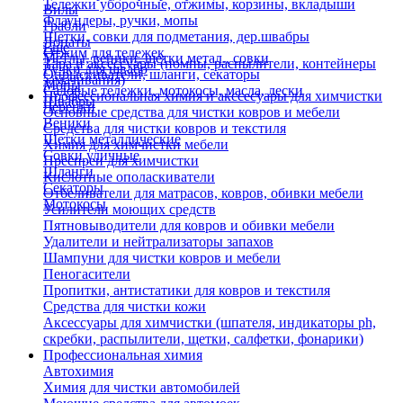
Тележки уборочные, отжимы, корзины, вкладыши
Вилы
Флаундеры, ручки, мопы
Грабли
Щетки, совки для подметания, дер.швабры
Лопаты
Еще
Отжим для тележек
Метлы, веники, щетки метал., совки
Тара и аксессуары (помпы, распылители, контейнеры
Ручки для швабр
Опрыскиватели, шланги, секаторы
замачивания)
Мопы
Садовые тележки, мотокосы, масла, лески
Профессиональная химия и акссесуары для химчистки
Швабры
Черенки
Основные средства для чистки ковров и мебели
Веники
Средства для чистки ковров и текстиля
Щетки металлические
Химия для химчистки мебели
Совки уличные
Преспреи для химчистки
Шланги
Кислотные ополаскиватели
Секаторы
Отбеливатели для матрасов, ковров, обивки мебели
Мотокосы
Усилители моющих средств
Пятновыводители для ковров и обивки мебели
Удалители и нейтрализаторы запахов
Шампуни для чистки ковров и мебели
Пеногасители
Пропитки, антистатики для ковров и текстиля
Средства для чистки кожи
Аксессуары для химчистки (шпателя, индикаторы ph,
скребки, распылители, щетки, салфетки, фонарики)
Профессиональная химия
Автохимия
Химия для чистки автомобилей