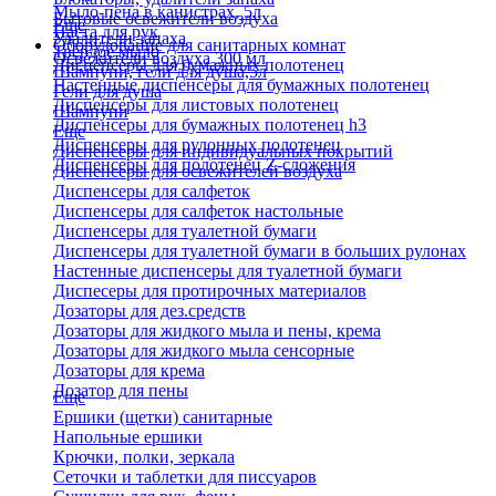
Мыло-пена в канистрах, 5л
Бытовые освежители воздуха
Еще
Паста для рук
Удалители запаха
Оборудование для санитарных комнат
Твердое мыло
Освежители воздуха 300 мл
Диспенсеры для бумажных полотенец
Шампуни, гели для душа,5л
Настенные диспенсеры для бумажных полотенец
Гели для душа
Диспенсеры для листовых полотенец
Шампуни
Диспенсеры для бумажных полотенец h3
Еще
Диспенсеры для рулонных полотенец
Диспенсеры для индивидуальных покрытий
Диспенсеры для полотенец Z-сложения
Диспенсеры для освежителей воздуха
Диспенсеры для салфеток
Диспенсеры для салфеток настольные
Диспенсеры для туалетной бумаги
Диспенсеры для туалетной бумаги в больших рулонах
Настенные диспенсеры для туалетной бумаги
Диспесеры для протирочных материалов
Дозаторы для дез.средств
Дозаторы для жидкого мыла и пены, крема
Дозаторы для жидкого мыла сенсорные
Дозаторы для крема
Дозатор для пены
Еще
Ершики (щетки) санитарные
Напольные ершики
Крючки, полки, зеркала
Сеточки и таблетки для писсуаров