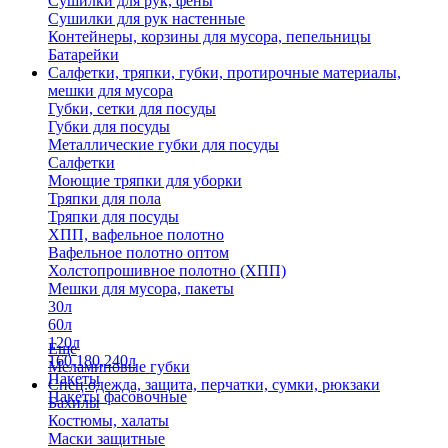
Сушилки для рук, фены
Сушилки для рук настенные
Контейнеры, корзины для мусора, пепельницы
Батарейки
Салфетки, тряпки, губки, протирочные материалы,
мешки для мусора
Губки, сетки для посуды
Губки для посуды
Металлические губки для посуды
Салфетки
Моющие тряпки для уборки
Тряпки для пола
Тряпки для посуды
ХПП, вафельное полотно
Вафельное полотно оптом
Холстопрошивное полотно (ХПП)
Мешки для мусора, пакеты
30л
60л
120л
Еще
160,180,240л
Меламиновые губки
Пакеты
Спец.одежда, защита, перчатки, сумки, рюкзаки
Пакеты фасовочные
Бахилы
Костюмы, халаты
Маски защитные