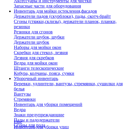
Аксессуары и инструменты для чистки
Запасные части для оборудования
Инвентарь для мойки остекления,фасадов
Держатели падов (скурблоки), пады, скотч-брайт
Сгоны (стяжки,склизы), держатели планок, планки,
резинки
Резинки для сгонов
Держатели шубок, шубки
Держатели шубок
Наборы для мойки окон
Скребки для стекол, лезвия
Лезвия для скребков
Ведра для мойки окон
Штанги телескопические
Кобура, колчаны, пояса, сумки
Уборочный инвентарь
Веревки, удлинтели, вантузы, стремянки, сушилки для
белья
Вантузы
Стремянки
Инвентарь для уборки помещений
Ведра
Знаки предупреждающие
Пады и падодержатели
Еще
Сгоны для пола
Инвентарь для уборки улиц