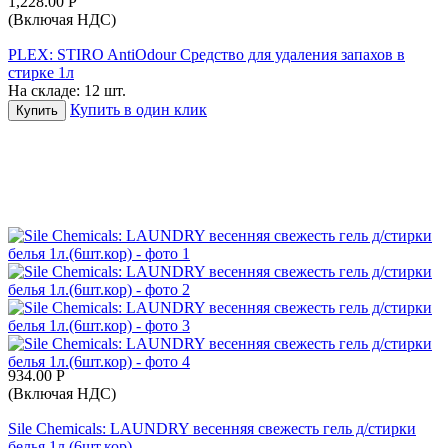
1,228.00
Р
(Включая НДС)
PLEX: STIRO AntiOdour Средство для удаления запахов в
стирке 1л
На складе:
12 шт.
Купить в один клик
Купить
934.00
Р
(Включая НДС)
Sile Chemicals: LAUNDRY весенняя свежесть гель д/стирки
белья 1л.(6шт.кор)