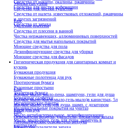
Средства от накипи, окалины, ржавчины
Уборка сан.узлов
Средства для чистки кофемашин
Средства для чистки туалетов
Средства от налета, известковых отложений, ржавчины
и других загрязнений
Еще
Средства от запаха
Удаление плесени
Средства от плесени в ванной
Чистка нержавеющих, аллюминиевых поверхностей
Средства для мытья напольных покрытий
Моющие средства для пола
Дезинфицирующие средства для уборки
Моющие средства для фасадов
Гигиеническая продукция для санитарных комнат и
кухонь
Бумажная продукция
Бумажные полотенца для рук
Протирочная бумага
Рулонные простыни
Еще
Туалетная бумага
Жидкое мыло, мыло-пена, шампуни, гели для душа
Бумажные салфетки
Жидкое мыло (крем-мыло,гель-мыло)в канистрах, 5л
Гигиенические пакеты
Жидкое мыло, гель для душа, шамп. с дозатором
Индивидуальные покрытия на унитаз
Крем для рук
Еще
Мыло антибактериальное, дезинфицирующее
Освежители воздуха, удалители, блокаторы запаха
Мыло, мыло-пена, гель для душа, шампунь в
Автоматические освежители воздуха
картриджах
Блокаторы, удалители запаха