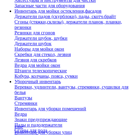
Аксессуары и инструменты для чистки
Запасные части для оборудования
Инвентарь для мойки остекления,фасадов
Держатели падов (скурблоки), пады, скотч-брайт
Сгоны (стяжки,склизы), держатели планок, планки,
резинки
Резинки для сгонов
Держатели шубок, шубки
Держатели шубок
Наборы для мойки окон
Скребки для стекол, лезвия
Лезвия для скребков
Ведра для мойки окон
Штанги телескопические
Кобура, колчаны, пояса, сумки
Уборочный инвентарь
Веревки, удлинтели, вантузы, стремянки, сушилки для
белья
Вантузы
Стремянки
Инвентарь для уборки помещений
Ведра
Знаки предупреждающие
Пады и падодержатели
Еще
Сгоны для пола
Инвентарь для уборки улиц