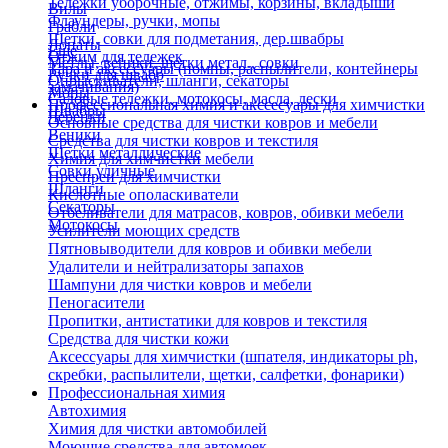
Тележки уборочные, отжимы, корзины, вкладыши
Вилы
Флаундеры, ручки, мопы
Грабли
Щетки, совки для подметания, дер.швабры
Лопаты
Еще
Отжим для тележек
Метлы, веники, щетки метал., совки
Тара и аксессуары (помпы, распылители, контейнеры
Ручки для швабр
Опрыскиватели, шланги, секаторы
замачивания)
Мопы
Садовые тележки, мотокосы, масла, лески
Профессиональная химия и акссесуары для химчистки
Швабры
Черенки
Основные средства для чистки ковров и мебели
Веники
Средства для чистки ковров и текстиля
Щетки металлические
Химия для химчистки мебели
Совки уличные
Преспреи для химчистки
Шланги
Кислотные ополаскиватели
Секаторы
Отбеливатели для матрасов, ковров, обивки мебели
Мотокосы
Усилители моющих средств
Пятновыводители для ковров и обивки мебели
Удалители и нейтрализаторы запахов
Шампуни для чистки ковров и мебели
Пеногасители
Пропитки, антистатики для ковров и текстиля
Средства для чистки кожи
Аксессуары для химчистки (шпателя, индикаторы ph,
скребки, распылители, щетки, салфетки, фонарики)
Профессиональная химия
Автохимия
Химия для чистки автомобилей
Моющие средства для автомоек