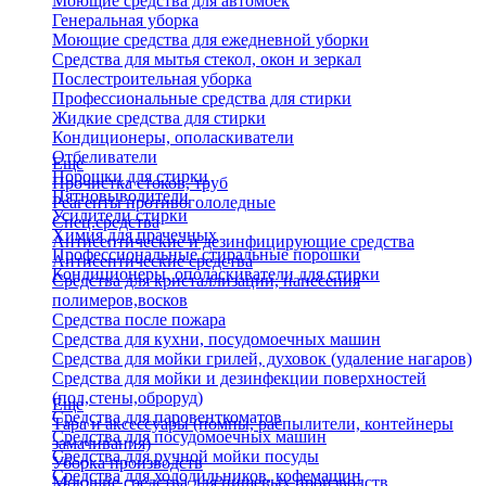
Моющие средства для автомоек
Генеральная уборка
Моющие средства для ежедневной уборки
Средства для мытья стекол, окон и зеркал
Послестроительная уборка
Профессиональные средства для стирки
Жидкие средства для стирки
Кондиционеры, ополаскиватели
Отбеливатели
Еще
Порошки для стирки
Прочистка стоков, труб
Пятновыводители
Реагенты противогололедные
Усилители стирки
Спец.средства
Химия для прачечных
Антисептические и дезинфицирующие средства
Профессиональные стиральные порошки
Антисептические средства
Кондиционеры, ополаскиватели для стирки
Средства для кристаллизации, нанесения
полимеров,восков
Средства после пожара
Средства для кухни, посудомоечных машин
Средства для мойки грилей, духовок (удаление нагаров)
Средства для мойки и дезинфекции поверхностей
(пол,стены,оброруд)
Еще
Средства для паровенткоматов
Тара и аксессуары (помпы, распылители, контейнеры
Средства для посудомоечных машин
замачивания)
Средства для ручной мойки посуды
Уборка производств
Средства для холодильников, кофемашин
Моющие средства для пищевых производств