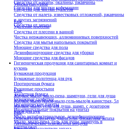
Средства от накипи, окалины, ржавчины
Уборка сан.узлов
Средства для чистки кофемашин
Средства для чистки туалетов
Средства от налета, известковых отложений, ржавчины
и других загрязнений
Еще
Средства от запаха
Удаление плесени
Средства от плесени в ванной
Чистка нержавеющих, аллюминиевых поверхностей
Средства для мытья напольных покрытий
Моющие средства для пола
Дезинфицирующие средства для уборки
Моющие средства для фасадов
Гигиеническая продукция для санитарных комнат и
кухонь
Бумажная продукция
Бумажные полотенца для рук
Протирочная бумага
Рулонные простыни
Еще
Туалетная бумага
Жидкое мыло, мыло-пена, шампуни, гели для душа
Бумажные салфетки
Жидкое мыло (крем-мыло,гель-мыло)в канистрах, 5л
Гигиенические пакеты
Жидкое мыло, гель для душа, шамп. с дозатором
Индивидуальные покрытия на унитаз
Крем для рук
Еще
Мыло антибактериальное, дезинфицирующее
Освежители воздуха, удалители, блокаторы запаха
Мыло, мыло-пена, гель для душа, шампунь в
Автоматические освежители воздуха
картриджах
Блокаторы, удалители запаха