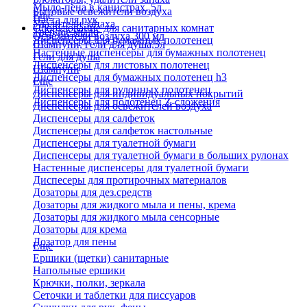
Мыло-пена в канистрах, 5л
Бытовые освежители воздуха
Еще
Паста для рук
Удалители запаха
Оборудование для санитарных комнат
Твердое мыло
Освежители воздуха 300 мл
Диспенсеры для бумажных полотенец
Шампуни, гели для душа,5л
Настенные диспенсеры для бумажных полотенец
Гели для душа
Диспенсеры для листовых полотенец
Шампуни
Диспенсеры для бумажных полотенец h3
Еще
Диспенсеры для рулонных полотенец
Диспенсеры для индивидуальных покрытий
Диспенсеры для полотенец Z-сложения
Диспенсеры для освежителей воздуха
Диспенсеры для салфеток
Диспенсеры для салфеток настольные
Диспенсеры для туалетной бумаги
Диспенсеры для туалетной бумаги в больших рулонах
Настенные диспенсеры для туалетной бумаги
Диспесеры для протирочных материалов
Дозаторы для дез.средств
Дозаторы для жидкого мыла и пены, крема
Дозаторы для жидкого мыла сенсорные
Дозаторы для крема
Дозатор для пены
Еще
Ершики (щетки) санитарные
Напольные ершики
Крючки, полки, зеркала
Сеточки и таблетки для писсуаров