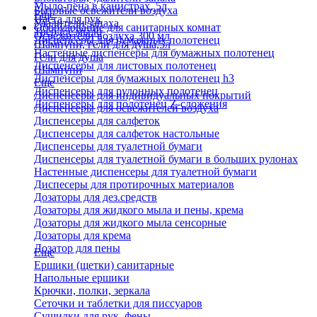
Мыло-пена в канистрах, 5л
Бытовые освежители воздуха
Еще
Паста для рук
Удалители запаха
Оборудование для санитарных комнат
Твердое мыло
Освежители воздуха 300 мл
Диспенсеры для бумажных полотенец
Шампуни, гели для душа,5л
Настенные диспенсеры для бумажных полотенец
Гели для душа
Диспенсеры для листовых полотенец
Шампуни
Диспенсеры для бумажных полотенец h3
Еще
Диспенсеры для рулонных полотенец
Диспенсеры для индивидуальных покрытий
Диспенсеры для полотенец Z-сложения
Диспенсеры для освежителей воздуха
Диспенсеры для салфеток
Диспенсеры для салфеток настольные
Диспенсеры для туалетной бумаги
Диспенсеры для туалетной бумаги в больших рулонах
Настенные диспенсеры для туалетной бумаги
Диспесеры для протирочных материалов
Дозаторы для дез.средств
Дозаторы для жидкого мыла и пены, крема
Дозаторы для жидкого мыла сенсорные
Дозаторы для крема
Дозатор для пены
Еще
Ершики (щетки) санитарные
Напольные ершики
Крючки, полки, зеркала
Сеточки и таблетки для писсуаров
Сушилки для рук, фены