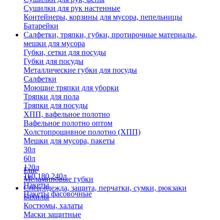
Сушилки для рук настенные
Контейнеры, корзины для мусора, пепельницы
Батарейки
Салфетки, тряпки, губки, протирочные материалы,
мешки для мусора
Губки, сетки для посуды
Губки для посуды
Металлические губки для посуды
Салфетки
Моющие тряпки для уборки
Тряпки для пола
Тряпки для посуды
ХПП, вафельное полотно
Вафельное полотно оптом
Холстопрошивное полотно (ХПП)
Мешки для мусора, пакеты
30л
60л
120л
Еще
160,180,240л
Меламиновые губки
Пакеты
Спец.одежда, защита, перчатки, сумки, рюкзаки
Пакеты фасовочные
Бахилы
Костюмы, халаты
Маски защитные