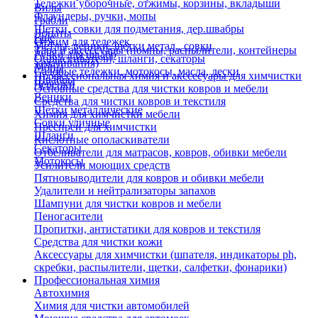
Тележки уборочные, отжимы, корзины, вкладыши
Вилы
Флаундеры, ручки, мопы
Грабли
Щетки, совки для подметания, дер.швабры
Лопаты
Еще
Отжим для тележек
Метлы, веники, щетки метал., совки
Тара и аксессуары (помпы, распылители, контейнеры
Ручки для швабр
Опрыскиватели, шланги, секаторы
замачивания)
Мопы
Садовые тележки, мотокосы, масла, лески
Профессиональная химия и акссесуары для химчистки
Швабры
Черенки
Основные средства для чистки ковров и мебели
Веники
Средства для чистки ковров и текстиля
Щетки металлические
Химия для химчистки мебели
Совки уличные
Преспреи для химчистки
Шланги
Кислотные ополаскиватели
Секаторы
Отбеливатели для матрасов, ковров, обивки мебели
Мотокосы
Усилители моющих средств
Пятновыводители для ковров и обивки мебели
Удалители и нейтрализаторы запахов
Шампуни для чистки ковров и мебели
Пеногасители
Пропитки, антистатики для ковров и текстиля
Средства для чистки кожи
Аксессуары для химчистки (шпателя, индикаторы ph,
скребки, распылители, щетки, салфетки, фонарики)
Профессиональная химия
Автохимия
Химия для чистки автомобилей