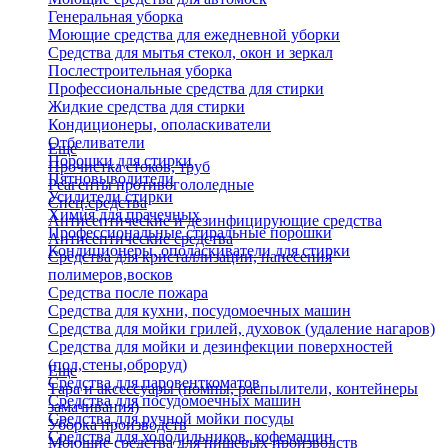
Генеральная уборка
Моющие средства для ежедневной уборки
Средства для мытья стекол, окон и зеркал
Послестроительная уборка
Профессиональные средства для стирки
Жидкие средства для стирки
Кондиционеры, ополаскиватели
Отбеливатели
Еще
Порошки для стирки
Прочистка стоков, труб
Пятновыводители
Реагенты противогололедные
Усилители стирки
Спец.средства
Химия для прачечных
Антисептические и дезинфицирующие средства
Профессиональные стиральные порошки
Антисептические средства
Кондиционеры, ополаскиватели для стирки
Средства для кристаллизации, нанесения
полимеров,восков
Средства после пожара
Средства для кухни, посудомоечных машин
Средства для мойки грилей, духовок (удаление нагаров)
Средства для мойки и дезинфекции поверхностей
(пол,стены,оброруд)
Еще
Средства для паровенткоматов
Тара и аксессуары (помпы, распылители, контейнеры
Средства для посудомоечных машин
замачивания)
Средства для ручной мойки посуды
Уборка производств
Средства для холодильников, кофемашин
Моющие средства для пищевых производств