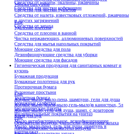
Средства от накипи, окалины, ржавчины
Уборка сан.узлов
Средства для чистки кофемашин
Средства для чистки туалетов
Средства от налета, известковых отложений, ржавчины
и других загрязнений
Еще
Средства от запаха
Удаление плесени
Средства от плесени в ванной
Чистка нержавеющих, аллюминиевых поверхностей
Средства для мытья напольных покрытий
Моющие средства для пола
Дезинфицирующие средства для уборки
Моющие средства для фасадов
Гигиеническая продукция для санитарных комнат и
кухонь
Бумажная продукция
Бумажные полотенца для рук
Протирочная бумага
Рулонные простыни
Еще
Туалетная бумага
Жидкое мыло, мыло-пена, шампуни, гели для душа
Бумажные салфетки
Жидкое мыло (крем-мыло,гель-мыло)в канистрах, 5л
Гигиенические пакеты
Жидкое мыло, гель для душа, шамп. с дозатором
Индивидуальные покрытия на унитаз
Крем для рук
Еще
Мыло антибактериальное, дезинфицирующее
Освежители воздуха, удалители, блокаторы запаха
Мыло, мыло-пена, гель для душа, шампунь в
Автоматические освежители воздуха
картриджах
Блокаторы, удалители запаха