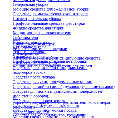
Генеральная уборка
Моющие средства для ежедневной уборки
Средства для мытья стекол, окон и зеркал
Послестроительная уборка
Профессиональные средства для стирки
Жидкие средства для стирки
Кондиционеры, ополаскиватели
Отбеливатели
Еще
Порошки для стирки
Прочистка стоков, труб
Пятновыводители
Реагенты противогололедные
Усилители стирки
Спец.средства
Химия для прачечных
Антисептические и дезинфицирующие средства
Профессиональные стиральные порошки
Антисептические средства
Кондиционеры, ополаскиватели для стирки
Средства для кристаллизации, нанесения
полимеров,восков
Средства после пожара
Средства для кухни, посудомоечных машин
Средства для мойки грилей, духовок (удаление нагаров)
Средства для мойки и дезинфекции поверхностей
(пол,стены,оброруд)
Еще
Средства для паровенткоматов
Тара и аксессуары (помпы, распылители, контейнеры
Средства для посудомоечных машин
замачивания)
Средства для ручной мойки посуды
Уборка производств
Средства для холодильников, кофемашин
Моющие средства для пищевых производств