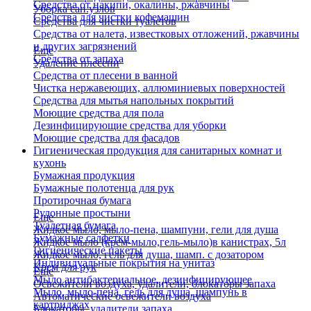
Средства от накипи, окалины, ржавчины
Уборка сан.узлов
Средства для чистки кофемашин
Средства для чистки туалетов
Средства от налета, известковых отложений, ржавчины
и других загрязнений
Еще
Средства от запаха
Удаление плесени
Средства от плесени в ванной
Чистка нержавеющих, аллюминиевых поверхностей
Средства для мытья напольных покрытий
Моющие средства для пола
Дезинфицирующие средства для уборки
Моющие средства для фасадов
Гигиеническая продукция для санитарных комнат и
кухонь
Бумажная продукция
Бумажные полотенца для рук
Протирочная бумага
Рулонные простыни
Еще
Туалетная бумага
Жидкое мыло, мыло-пена, шампуни, гели для душа
Бумажные салфетки
Жидкое мыло (крем-мыло,гель-мыло)в канистрах, 5л
Гигиенические пакеты
Жидкое мыло, гель для душа, шамп. с дозатором
Индивидуальные покрытия на унитаз
Крем для рук
Еще
Мыло антибактериальное, дезинфицирующее
Освежители воздуха, удалители, блокаторы запаха
Мыло, мыло-пена, гель для душа, шампунь в
Автоматические освежители воздуха
картриджах
Блокаторы, удалители запаха