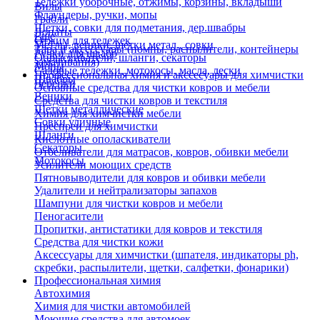
Тележки уборочные, отжимы, корзины, вкладыши
Вилы
Флаундеры, ручки, мопы
Грабли
Щетки, совки для подметания, дер.швабры
Лопаты
Еще
Отжим для тележек
Метлы, веники, щетки метал., совки
Тара и аксессуары (помпы, распылители, контейнеры
Ручки для швабр
Опрыскиватели, шланги, секаторы
замачивания)
Мопы
Садовые тележки, мотокосы, масла, лески
Профессиональная химия и акссесуары для химчистки
Швабры
Черенки
Основные средства для чистки ковров и мебели
Веники
Средства для чистки ковров и текстиля
Щетки металлические
Химия для химчистки мебели
Совки уличные
Преспреи для химчистки
Шланги
Кислотные ополаскиватели
Секаторы
Отбеливатели для матрасов, ковров, обивки мебели
Мотокосы
Усилители моющих средств
Пятновыводители для ковров и обивки мебели
Удалители и нейтрализаторы запахов
Шампуни для чистки ковров и мебели
Пеногасители
Пропитки, антистатики для ковров и текстиля
Средства для чистки кожи
Аксессуары для химчистки (шпателя, индикаторы ph,
скребки, распылители, щетки, салфетки, фонарики)
Профессиональная химия
Автохимия
Химия для чистки автомобилей
Моющие средства для автомоек