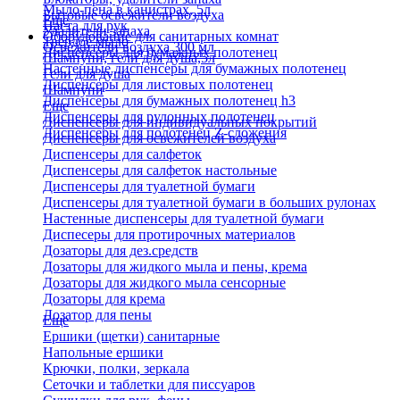
Мыло-пена в канистрах, 5л
Бытовые освежители воздуха
Еще
Паста для рук
Удалители запаха
Оборудование для санитарных комнат
Твердое мыло
Освежители воздуха 300 мл
Диспенсеры для бумажных полотенец
Шампуни, гели для душа,5л
Настенные диспенсеры для бумажных полотенец
Гели для душа
Диспенсеры для листовых полотенец
Шампуни
Диспенсеры для бумажных полотенец h3
Еще
Диспенсеры для рулонных полотенец
Диспенсеры для индивидуальных покрытий
Диспенсеры для полотенец Z-сложения
Диспенсеры для освежителей воздуха
Диспенсеры для салфеток
Диспенсеры для салфеток настольные
Диспенсеры для туалетной бумаги
Диспенсеры для туалетной бумаги в больших рулонах
Настенные диспенсеры для туалетной бумаги
Диспесеры для протирочных материалов
Дозаторы для дез.средств
Дозаторы для жидкого мыла и пены, крема
Дозаторы для жидкого мыла сенсорные
Дозаторы для крема
Дозатор для пены
Еще
Ершики (щетки) санитарные
Напольные ершики
Крючки, полки, зеркала
Сеточки и таблетки для писсуаров