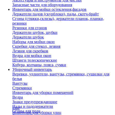
Аксессуары и инструменты для чистки
Запасные части для оборудования
Инвентарь для мойки остекления,фасадов
Держатели падов (скурблоки), пады, скотч-брайт
Сгоны (стяжки,склизы), держатели планок, планки,
резинки
Резинки для сгонов
Держатели шубок, шубки
Держатели шубок
Наборы для мойки окон
Скребки для стекол, лезвия
Лезвия для скребков
Ведра для мойки окон
Штанги телескопические
Кобура, колчаны, пояса, сумки
Уборочный инвентарь
Веревки, удлинтели, вантузы, стремянки, сушилки для
белья
Вантузы
Стремянки
Инвентарь для уборки помещений
Ведра
Знаки предупреждающие
Пады и падодержатели
Еще
Сгоны для пола
Инвентарь для уборки улиц