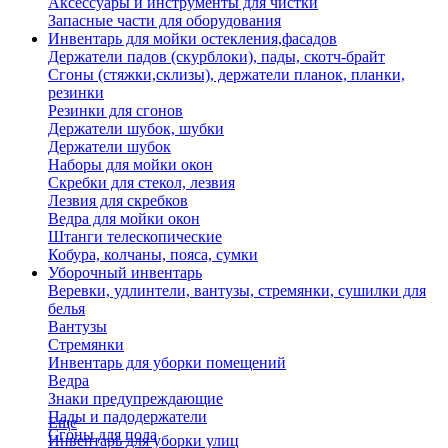
Аксессуары и инструменты для чистки
Запасные части для оборудования
Инвентарь для мойки остекления,фасадов
Держатели падов (скурблоки), пады, скотч-брайт
Сгоны (стяжки,склизы), держатели планок, планки,
резинки
Резинки для сгонов
Держатели шубок, шубки
Держатели шубок
Наборы для мойки окон
Скребки для стекол, лезвия
Лезвия для скребков
Ведра для мойки окон
Штанги телескопические
Кобура, колчаны, пояса, сумки
Уборочный инвентарь
Веревки, удлинтели, вантузы, стремянки, сушилки для
белья
Вантузы
Стремянки
Инвентарь для уборки помещений
Ведра
Знаки предупреждающие
Пады и падодержатели
Еще
Сгоны для пола
Инвентарь для уборки улиц