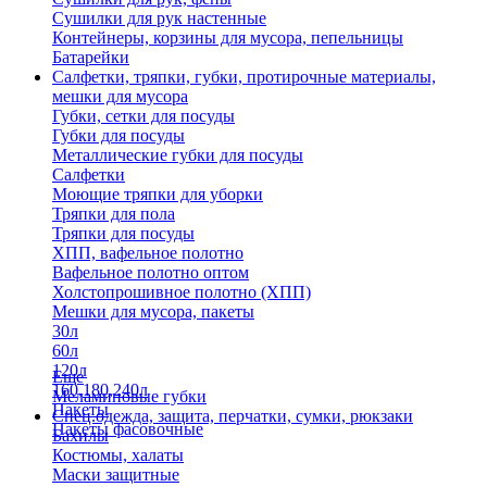
Сушилки для рук настенные
Контейнеры, корзины для мусора, пепельницы
Батарейки
Салфетки, тряпки, губки, протирочные материалы,
мешки для мусора
Губки, сетки для посуды
Губки для посуды
Металлические губки для посуды
Салфетки
Моющие тряпки для уборки
Тряпки для пола
Тряпки для посуды
ХПП, вафельное полотно
Вафельное полотно оптом
Холстопрошивное полотно (ХПП)
Мешки для мусора, пакеты
30л
60л
120л
Еще
160,180,240л
Меламиновые губки
Пакеты
Спец.одежда, защита, перчатки, сумки, рюкзаки
Пакеты фасовочные
Бахилы
Костюмы, халаты
Маски защитные