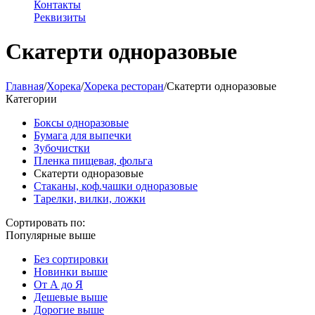
Контакты
Реквизиты
Скатерти одноразовые
Главная
/
Хорека
/
Хорека ресторан
/
Скатерти одноразовые
Категории
Боксы одноразовые
Бумага для выпечки
Зубочистки
Пленка пищевая, фольга
Скатерти одноразовые
Стаканы, коф.чашки одноразовые
Тарелки, вилки, ложки
Сортировать по:
Популярные выше
Без сортировки
Новинки выше
От А до Я
Дешевые выше
Дорогие выше