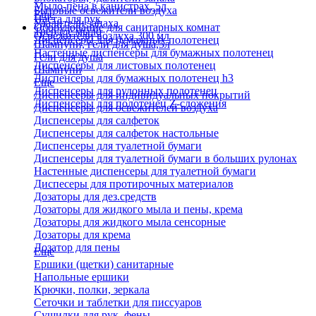
Мыло-пена в канистрах, 5л
Бытовые освежители воздуха
Еще
Паста для рук
Удалители запаха
Оборудование для санитарных комнат
Твердое мыло
Освежители воздуха 300 мл
Диспенсеры для бумажных полотенец
Шампуни, гели для душа,5л
Настенные диспенсеры для бумажных полотенец
Гели для душа
Диспенсеры для листовых полотенец
Шампуни
Диспенсеры для бумажных полотенец h3
Еще
Диспенсеры для рулонных полотенец
Диспенсеры для индивидуальных покрытий
Диспенсеры для полотенец Z-сложения
Диспенсеры для освежителей воздуха
Диспенсеры для салфеток
Диспенсеры для салфеток настольные
Диспенсеры для туалетной бумаги
Диспенсеры для туалетной бумаги в больших рулонах
Настенные диспенсеры для туалетной бумаги
Диспесеры для протирочных материалов
Дозаторы для дез.средств
Дозаторы для жидкого мыла и пены, крема
Дозаторы для жидкого мыла сенсорные
Дозаторы для крема
Дозатор для пены
Еще
Ершики (щетки) санитарные
Напольные ершики
Крючки, полки, зеркала
Сеточки и таблетки для писсуаров
Сушилки для рук, фены