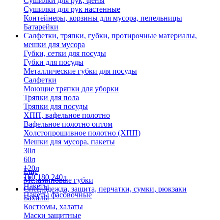
Сушилки для рук, фены
Сушилки для рук настенные
Контейнеры, корзины для мусора, пепельницы
Батарейки
Салфетки, тряпки, губки, протирочные материалы,
мешки для мусора
Губки, сетки для посуды
Губки для посуды
Металлические губки для посуды
Салфетки
Моющие тряпки для уборки
Тряпки для пола
Тряпки для посуды
ХПП, вафельное полотно
Вафельное полотно оптом
Холстопрошивное полотно (ХПП)
Мешки для мусора, пакеты
30л
60л
120л
Еще
160,180,240л
Меламиновые губки
Пакеты
Спец.одежда, защита, перчатки, сумки, рюкзаки
Пакеты фасовочные
Бахилы
Костюмы, халаты
Маски защитные