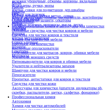
Тележки уборочные, отжимы, корзины, вкладыши
Вилы
Флаундеры, ручки, мопы
Грабли
Щетки, совки для подметания, дер.швабры
Лопаты
Еще
Отжим для тележек
Метлы, веники, щетки метал., совки
Тара и аксессуары (помпы, распылители, контейнеры
Ручки для швабр
Опрыскиватели, шланги, секаторы
замачивания)
Мопы
Садовые тележки, мотокосы, масла, лески
Профессиональная химия и акссесуары для химчистки
Швабры
Черенки
Основные средства для чистки ковров и мебели
Веники
Средства для чистки ковров и текстиля
Щетки металлические
Химия для химчистки мебели
Совки уличные
Преспреи для химчистки
Шланги
Кислотные ополаскиватели
Секаторы
Отбеливатели для матрасов, ковров, обивки мебели
Мотокосы
Усилители моющих средств
Пятновыводители для ковров и обивки мебели
Удалители и нейтрализаторы запахов
Шампуни для чистки ковров и мебели
Пеногасители
Пропитки, антистатики для ковров и текстиля
Средства для чистки кожи
Аксессуары для химчистки (шпателя, индикаторы ph,
скребки, распылители, щетки, салфетки, фонарики)
Профессиональная химия
Автохимия
Химия для чистки автомобилей