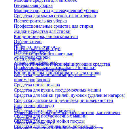
Моющие средства для автомоек
Генеральная уборка
Моющие средства для ежедневной уборки
Средства для мытья стекол, окон и зеркал
Послестроительная уборка
Профессиональные средства для стирки
Жидкие средства для стирки
Кондиционеры, ополаскиватели
Отбеливатели
Еще
Порошки для стирки
Прочистка стоков, труб
Пятновыводители
Реагенты противогололедные
Усилители стирки
Спец.средства
Химия для прачечных
Антисептические и дезинфицирующие средства
Профессиональные стиральные порошки
Антисептические средства
Кондиционеры, ополаскиватели для стирки
Средства для кристаллизации, нанесения
полимеров,восков
Средства после пожара
Средства для кухни, посудомоечных машин
Средства для мойки грилей, духовок (удаление нагаров)
Средства для мойки и дезинфекции поверхностей
(пол,стены,оброруд)
Еще
Средства для паровенткоматов
Тара и аксессуары (помпы, распылители, контейнеры
Средства для посудомоечных машин
замачивания)
Средства для ручной мойки посуды
Уборка производств
Средства для холодильников, кофемашин
Моющие средства для пищевых производств