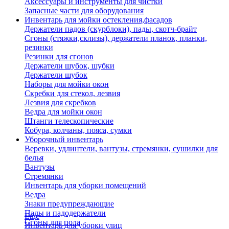
Аксессуары и инструменты для чистки
Запасные части для оборудования
Инвентарь для мойки остекления,фасадов
Держатели падов (скурблоки), пады, скотч-брайт
Сгоны (стяжки,склизы), держатели планок, планки,
резинки
Резинки для сгонов
Держатели шубок, шубки
Держатели шубок
Наборы для мойки окон
Скребки для стекол, лезвия
Лезвия для скребков
Ведра для мойки окон
Штанги телескопические
Кобура, колчаны, пояса, сумки
Уборочный инвентарь
Веревки, удлинтели, вантузы, стремянки, сушилки для
белья
Вантузы
Стремянки
Инвентарь для уборки помещений
Ведра
Знаки предупреждающие
Пады и падодержатели
Еще
Сгоны для пола
Инвентарь для уборки улиц