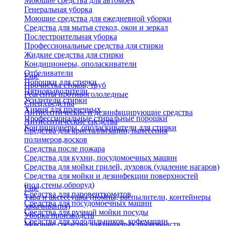
Моющие средства для автомоек
Генеральная уборка
Моющие средства для ежедневной уборки
Средства для мытья стекол, окон и зеркал
Послестроительная уборка
Профессиональные средства для стирки
Жидкие средства для стирки
Кондиционеры, ополаскиватели
Отбеливатели
Еще
Порошки для стирки
Прочистка стоков, труб
Пятновыводители
Реагенты противогололедные
Усилители стирки
Спец.средства
Химия для прачечных
Антисептические и дезинфицирующие средства
Профессиональные стиральные порошки
Антисептические средства
Кондиционеры, ополаскиватели для стирки
Средства для кристаллизации, нанесения
полимеров,восков
Средства после пожара
Средства для кухни, посудомоечных машин
Средства для мойки грилей, духовок (удаление нагаров)
Средства для мойки и дезинфекции поверхностей
(пол,стены,оброруд)
Еще
Средства для паровенткоматов
Тара и аксессуары (помпы, распылители, контейнеры
Средства для посудомоечных машин
замачивания)
Средства для ручной мойки посуды
Уборка производств
Средства для холодильников, кофемашин
Моющие средства для пищевых производств