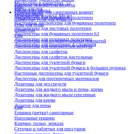
Мыло-пена в канистрах, 5л
Бытовые освежители воздуха
Еще
Паста для рук
Удалители запаха
Оборудование для санитарных комнат
Твердое мыло
Освежители воздуха 300 мл
Диспенсеры для бумажных полотенец
Шампуни, гели для душа,5л
Настенные диспенсеры для бумажных полотенец
Гели для душа
Диспенсеры для листовых полотенец
Шампуни
Диспенсеры для бумажных полотенец h3
Еще
Диспенсеры для рулонных полотенец
Диспенсеры для индивидуальных покрытий
Диспенсеры для полотенец Z-сложения
Диспенсеры для освежителей воздуха
Диспенсеры для салфеток
Диспенсеры для салфеток настольные
Диспенсеры для туалетной бумаги
Диспенсеры для туалетной бумаги в больших рулонах
Настенные диспенсеры для туалетной бумаги
Диспесеры для протирочных материалов
Дозаторы для дез.средств
Дозаторы для жидкого мыла и пены, крема
Дозаторы для жидкого мыла сенсорные
Дозаторы для крема
Дозатор для пены
Еще
Ершики (щетки) санитарные
Напольные ершики
Крючки, полки, зеркала
Сеточки и таблетки для писсуаров