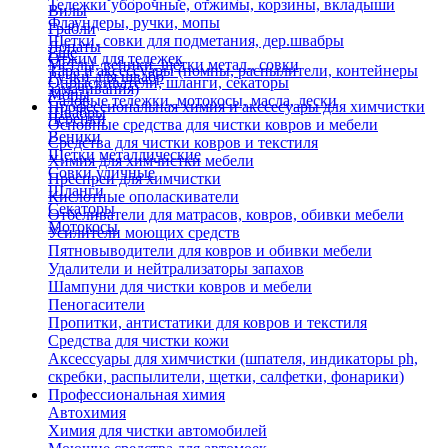
Тележки уборочные, отжимы, корзины, вкладыши
Вилы
Флаундеры, ручки, мопы
Грабли
Щетки, совки для подметания, дер.швабры
Лопаты
Еще
Отжим для тележек
Метлы, веники, щетки метал., совки
Тара и аксессуары (помпы, распылители, контейнеры
Ручки для швабр
Опрыскиватели, шланги, секаторы
замачивания)
Мопы
Садовые тележки, мотокосы, масла, лески
Профессиональная химия и акссесуары для химчистки
Швабры
Черенки
Основные средства для чистки ковров и мебели
Веники
Средства для чистки ковров и текстиля
Щетки металлические
Химия для химчистки мебели
Совки уличные
Преспреи для химчистки
Шланги
Кислотные ополаскиватели
Секаторы
Отбеливатели для матрасов, ковров, обивки мебели
Мотокосы
Усилители моющих средств
Пятновыводители для ковров и обивки мебели
Удалители и нейтрализаторы запахов
Шампуни для чистки ковров и мебели
Пеногасители
Пропитки, антистатики для ковров и текстиля
Средства для чистки кожи
Аксессуары для химчистки (шпателя, индикаторы ph,
скребки, распылители, щетки, салфетки, фонарики)
Профессиональная химия
Автохимия
Химия для чистки автомобилей