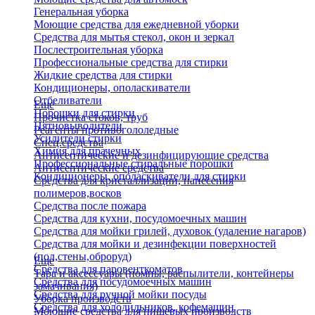
Генеральная уборка
Моющие средства для ежедневной уборки
Средства для мытья стекол, окон и зеркал
Послестроительная уборка
Профессиональные средства для стирки
Жидкие средства для стирки
Кондиционеры, ополаскиватели
Отбеливатели
Еще
Порошки для стирки
Прочистка стоков, труб
Пятновыводители
Реагенты противогололедные
Усилители стирки
Спец.средства
Химия для прачечных
Антисептические и дезинфицирующие средства
Профессиональные стиральные порошки
Антисептические средства
Кондиционеры, ополаскиватели для стирки
Средства для кристаллизации, нанесения
полимеров,восков
Средства после пожара
Средства для кухни, посудомоечных машин
Средства для мойки грилей, духовок (удаление нагаров)
Средства для мойки и дезинфекции поверхностей
(пол,стены,оброруд)
Еще
Средства для паровенткоматов
Тара и аксессуары (помпы, распылители, контейнеры
Средства для посудомоечных машин
замачивания)
Средства для ручной мойки посуды
Уборка производств
Средства для холодильников, кофемашин
Моющие средства для пищевых производств