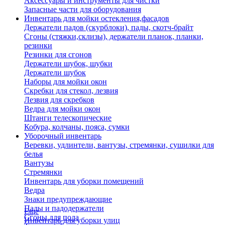
Аксессуары и инструменты для чистки
Запасные части для оборудования
Инвентарь для мойки остекления,фасадов
Держатели падов (скурблоки), пады, скотч-брайт
Сгоны (стяжки,склизы), держатели планок, планки,
резинки
Резинки для сгонов
Держатели шубок, шубки
Держатели шубок
Наборы для мойки окон
Скребки для стекол, лезвия
Лезвия для скребков
Ведра для мойки окон
Штанги телескопические
Кобура, колчаны, пояса, сумки
Уборочный инвентарь
Веревки, удлинтели, вантузы, стремянки, сушилки для
белья
Вантузы
Стремянки
Инвентарь для уборки помещений
Ведра
Знаки предупреждающие
Пады и падодержатели
Еще
Сгоны для пола
Инвентарь для уборки улиц