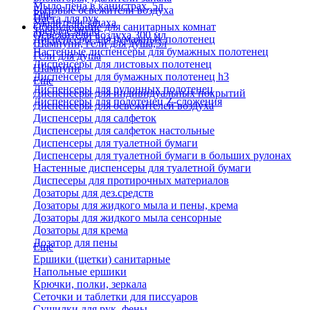
Мыло-пена в канистрах, 5л
Бытовые освежители воздуха
Еще
Паста для рук
Удалители запаха
Оборудование для санитарных комнат
Твердое мыло
Освежители воздуха 300 мл
Диспенсеры для бумажных полотенец
Шампуни, гели для душа,5л
Настенные диспенсеры для бумажных полотенец
Гели для душа
Диспенсеры для листовых полотенец
Шампуни
Диспенсеры для бумажных полотенец h3
Еще
Диспенсеры для рулонных полотенец
Диспенсеры для индивидуальных покрытий
Диспенсеры для полотенец Z-сложения
Диспенсеры для освежителей воздуха
Диспенсеры для салфеток
Диспенсеры для салфеток настольные
Диспенсеры для туалетной бумаги
Диспенсеры для туалетной бумаги в больших рулонах
Настенные диспенсеры для туалетной бумаги
Диспесеры для протирочных материалов
Дозаторы для дез.средств
Дозаторы для жидкого мыла и пены, крема
Дозаторы для жидкого мыла сенсорные
Дозаторы для крема
Дозатор для пены
Еще
Ершики (щетки) санитарные
Напольные ершики
Крючки, полки, зеркала
Сеточки и таблетки для писсуаров
Сушилки для рук, фены