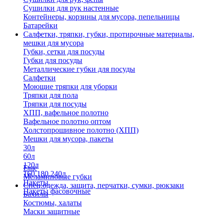
Сушилки для рук настенные
Контейнеры, корзины для мусора, пепельницы
Батарейки
Салфетки, тряпки, губки, протирочные материалы,
мешки для мусора
Губки, сетки для посуды
Губки для посуды
Металлические губки для посуды
Салфетки
Моющие тряпки для уборки
Тряпки для пола
Тряпки для посуды
ХПП, вафельное полотно
Вафельное полотно оптом
Холстопрошивное полотно (ХПП)
Мешки для мусора, пакеты
30л
60л
120л
Еще
160,180,240л
Меламиновые губки
Пакеты
Спец.одежда, защита, перчатки, сумки, рюкзаки
Пакеты фасовочные
Бахилы
Костюмы, халаты
Маски защитные