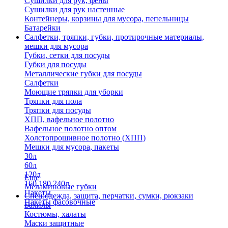
Сушилки для рук, фены
Сушилки для рук настенные
Контейнеры, корзины для мусора, пепельницы
Батарейки
Салфетки, тряпки, губки, протирочные материалы,
мешки для мусора
Губки, сетки для посуды
Губки для посуды
Металлические губки для посуды
Салфетки
Моющие тряпки для уборки
Тряпки для пола
Тряпки для посуды
ХПП, вафельное полотно
Вафельное полотно оптом
Холстопрошивное полотно (ХПП)
Мешки для мусора, пакеты
30л
60л
120л
Еще
160,180,240л
Меламиновые губки
Пакеты
Спец.одежда, защита, перчатки, сумки, рюкзаки
Пакеты фасовочные
Бахилы
Костюмы, халаты
Маски защитные