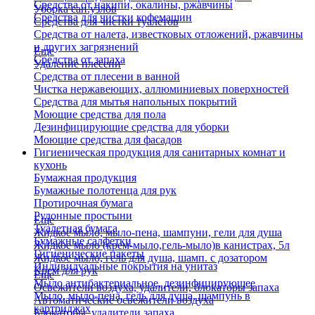
Средства от накипи, окалины, ржавчины
Уборка сан.узлов
Средства для чистки кофемашин
Средства для чистки туалетов
Средства от налета, известковых отложений, ржавчины
и других загрязнений
Еще
Средства от запаха
Удаление плесени
Средства от плесени в ванной
Чистка нержавеющих, аллюминиевых поверхностей
Средства для мытья напольных покрытий
Моющие средства для пола
Дезинфицирующие средства для уборки
Моющие средства для фасадов
Гигиеническая продукция для санитарных комнат и
кухонь
Бумажная продукция
Бумажные полотенца для рук
Протирочная бумага
Рулонные простыни
Еще
Туалетная бумага
Жидкое мыло, мыло-пена, шампуни, гели для душа
Бумажные салфетки
Жидкое мыло (крем-мыло,гель-мыло)в канистрах, 5л
Гигиенические пакеты
Жидкое мыло, гель для душа, шамп. с дозатором
Индивидуальные покрытия на унитаз
Крем для рук
Еще
Мыло антибактериальное, дезинфицирующее
Освежители воздуха, удалители, блокаторы запаха
Мыло, мыло-пена, гель для душа, шампунь в
Автоматические освежители воздуха
картриджах
Блокаторы, удалители запаха