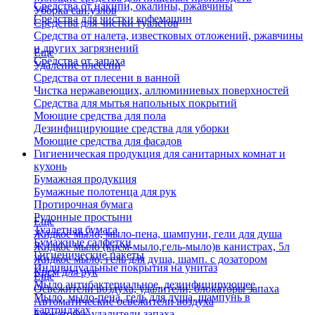
Средства от накипи, окалины, ржавчины
Уборка сан.узлов
Средства для чистки кофемашин
Средства для чистки туалетов
Средства от налета, известковых отложений, ржавчины
и других загрязнений
Еще
Средства от запаха
Удаление плесени
Средства от плесени в ванной
Чистка нержавеющих, аллюминиевых поверхностей
Средства для мытья напольных покрытий
Моющие средства для пола
Дезинфицирующие средства для уборки
Моющие средства для фасадов
Гигиеническая продукция для санитарных комнат и
кухонь
Бумажная продукция
Бумажные полотенца для рук
Протирочная бумага
Рулонные простыни
Еще
Туалетная бумага
Жидкое мыло, мыло-пена, шампуни, гели для душа
Бумажные салфетки
Жидкое мыло (крем-мыло,гель-мыло)в канистрах, 5л
Гигиенические пакеты
Жидкое мыло, гель для душа, шамп. с дозатором
Индивидуальные покрытия на унитаз
Крем для рук
Еще
Мыло антибактериальное, дезинфицирующее
Освежители воздуха, удалители, блокаторы запаха
Мыло, мыло-пена, гель для душа, шампунь в
Автоматические освежители воздуха
картриджах
Блокаторы, удалители запаха