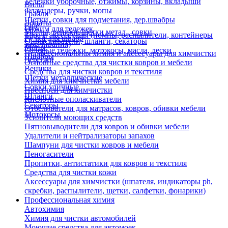
Тележки уборочные, отжимы, корзины, вкладыши
Вилы
Флаундеры, ручки, мопы
Грабли
Щетки, совки для подметания, дер.швабры
Лопаты
Еще
Отжим для тележек
Метлы, веники, щетки метал., совки
Тара и аксессуары (помпы, распылители, контейнеры
Ручки для швабр
Опрыскиватели, шланги, секаторы
замачивания)
Мопы
Садовые тележки, мотокосы, масла, лески
Профессиональная химия и акссесуары для химчистки
Швабры
Черенки
Основные средства для чистки ковров и мебели
Веники
Средства для чистки ковров и текстиля
Щетки металлические
Химия для химчистки мебели
Совки уличные
Преспреи для химчистки
Шланги
Кислотные ополаскиватели
Секаторы
Отбеливатели для матрасов, ковров, обивки мебели
Мотокосы
Усилители моющих средств
Пятновыводители для ковров и обивки мебели
Удалители и нейтрализаторы запахов
Шампуни для чистки ковров и мебели
Пеногасители
Пропитки, антистатики для ковров и текстиля
Средства для чистки кожи
Аксессуары для химчистки (шпателя, индикаторы ph,
скребки, распылители, щетки, салфетки, фонарики)
Профессиональная химия
Автохимия
Химия для чистки автомобилей
Моющие средства для автомоек