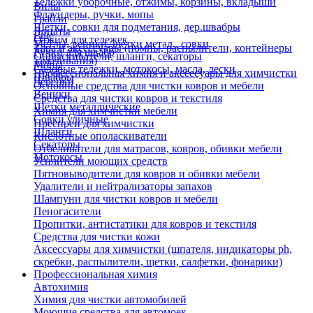
Тележки уборочные, отжимы, корзины, вкладыши
Вилы
Флаундеры, ручки, мопы
Грабли
Щетки, совки для подметания, дер.швабры
Лопаты
Еще
Отжим для тележек
Метлы, веники, щетки метал., совки
Тара и аксессуары (помпы, распылители, контейнеры
Ручки для швабр
Опрыскиватели, шланги, секаторы
замачивания)
Мопы
Садовые тележки, мотокосы, масла, лески
Профессиональная химия и акссесуары для химчистки
Швабры
Черенки
Основные средства для чистки ковров и мебели
Веники
Средства для чистки ковров и текстиля
Щетки металлические
Химия для химчистки мебели
Совки уличные
Преспреи для химчистки
Шланги
Кислотные ополаскиватели
Секаторы
Отбеливатели для матрасов, ковров, обивки мебели
Мотокосы
Усилители моющих средств
Пятновыводители для ковров и обивки мебели
Удалители и нейтрализаторы запахов
Шампуни для чистки ковров и мебели
Пеногасители
Пропитки, антистатики для ковров и текстиля
Средства для чистки кожи
Аксессуары для химчистки (шпателя, индикаторы ph,
скребки, распылители, щетки, салфетки, фонарики)
Профессиональная химия
Автохимия
Химия для чистки автомобилей
Моющие средства для автомоек