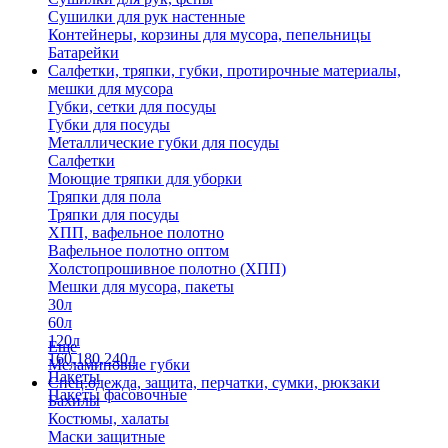
Сушилки для рук настенные
Контейнеры, корзины для мусора, пепельницы
Батарейки
Салфетки, тряпки, губки, протирочные материалы,
мешки для мусора
Губки, сетки для посуды
Губки для посуды
Металлические губки для посуды
Салфетки
Моющие тряпки для уборки
Тряпки для пола
Тряпки для посуды
ХПП, вафельное полотно
Вафельное полотно оптом
Холстопрошивное полотно (ХПП)
Мешки для мусора, пакеты
30л
60л
120л
Еще
160,180,240л
Меламиновые губки
Пакеты
Спец.одежда, защита, перчатки, сумки, рюкзаки
Пакеты фасовочные
Бахилы
Костюмы, халаты
Маски защитные