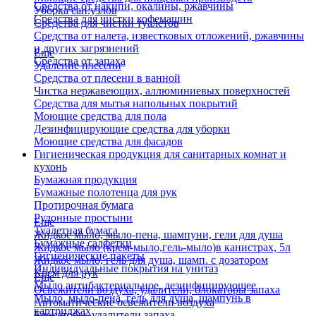
Средства от накипи, окалины, ржавчины
Уборка сан.узлов
Средства для чистки кофемашин
Средства для чистки туалетов
Средства от налета, известковых отложений, ржавчины
и других загрязнений
Еще
Средства от запаха
Удаление плесени
Средства от плесени в ванной
Чистка нержавеющих, аллюминиевых поверхностей
Средства для мытья напольных покрытий
Моющие средства для пола
Дезинфицирующие средства для уборки
Моющие средства для фасадов
Гигиеническая продукция для санитарных комнат и
кухонь
Бумажная продукция
Бумажные полотенца для рук
Протирочная бумага
Рулонные простыни
Еще
Туалетная бумага
Жидкое мыло, мыло-пена, шампуни, гели для душа
Бумажные салфетки
Жидкое мыло (крем-мыло,гель-мыло)в канистрах, 5л
Гигиенические пакеты
Жидкое мыло, гель для душа, шамп. с дозатором
Индивидуальные покрытия на унитаз
Крем для рук
Еще
Мыло антибактериальное, дезинфицирующее
Освежители воздуха, удалители, блокаторы запаха
Мыло, мыло-пена, гель для душа, шампунь в
Автоматические освежители воздуха
картриджах
Блокаторы, удалители запаха