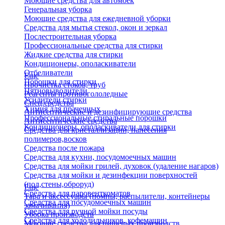
Моющие средства для автомоек
Генеральная уборка
Моющие средства для ежедневной уборки
Средства для мытья стекол, окон и зеркал
Послестроительная уборка
Профессиональные средства для стирки
Жидкие средства для стирки
Кондиционеры, ополаскиватели
Отбеливатели
Еще
Порошки для стирки
Прочистка стоков, труб
Пятновыводители
Реагенты противогололедные
Усилители стирки
Спец.средства
Химия для прачечных
Антисептические и дезинфицирующие средства
Профессиональные стиральные порошки
Антисептические средства
Кондиционеры, ополаскиватели для стирки
Средства для кристаллизации, нанесения
полимеров,восков
Средства после пожара
Средства для кухни, посудомоечных машин
Средства для мойки грилей, духовок (удаление нагаров)
Средства для мойки и дезинфекции поверхностей
(пол,стены,оброруд)
Еще
Средства для паровенткоматов
Тара и аксессуары (помпы, распылители, контейнеры
Средства для посудомоечных машин
замачивания)
Средства для ручной мойки посуды
Уборка производств
Средства для холодильников, кофемашин
Моющие средства для пищевых производств