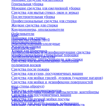
Генеральная уборка
Моющие средства для ежедневной уборки
Средства для мытья стекол, окон и зеркал
Послестроительная уборка
Профессиональные средства для стирки
Жидкие средства для стирки
Кондиционеры, ополаскиватели
Отбеливатели
Еще
Порошки для стирки
Прочистка стоков, труб
Пятновыводители
Реагенты противогололедные
Усилители стирки
Спец.средства
Химия для прачечных
Антисептические и дезинфицирующие средства
Профессиональные стиральные порошки
Антисептические средства
Кондиционеры, ополаскиватели для стирки
Средства для кристаллизации, нанесения
полимеров,восков
Средства после пожара
Средства для кухни, посудомоечных машин
Средства для мойки грилей, духовок (удаление нагаров)
Средства для мойки и дезинфекции поверхностей
(пол,стены,оброруд)
Еще
Средства для паровенткоматов
Тара и аксессуары (помпы, распылители, контейнеры
Средства для посудомоечных машин
замачивания)
Средства для ручной мойки посуды
Уборка производств
Средства для холодильников, кофемашин
Моющие средства для пищевых производств