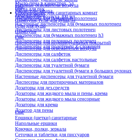
Мыло-пена в канистрах, 5л
Бытовые освежители воздуха
Еще
Паста для рук
Удалители запаха
Оборудование для санитарных комнат
Твердое мыло
Освежители воздуха 300 мл
Диспенсеры для бумажных полотенец
Шампуни, гели для душа,5л
Настенные диспенсеры для бумажных полотенец
Гели для душа
Диспенсеры для листовых полотенец
Шампуни
Диспенсеры для бумажных полотенец h3
Еще
Диспенсеры для рулонных полотенец
Диспенсеры для индивидуальных покрытий
Диспенсеры для полотенец Z-сложения
Диспенсеры для освежителей воздуха
Диспенсеры для салфеток
Диспенсеры для салфеток настольные
Диспенсеры для туалетной бумаги
Диспенсеры для туалетной бумаги в больших рулонах
Настенные диспенсеры для туалетной бумаги
Диспесеры для протирочных материалов
Дозаторы для дез.средств
Дозаторы для жидкого мыла и пены, крема
Дозаторы для жидкого мыла сенсорные
Дозаторы для крема
Дозатор для пены
Еще
Ершики (щетки) санитарные
Напольные ершики
Крючки, полки, зеркала
Сеточки и таблетки для писсуаров