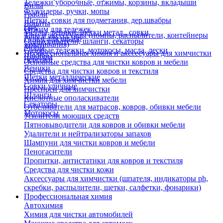
Тележки уборочные, отжимы, корзины, вкладыши
Вилы
Флаундеры, ручки, мопы
Грабли
Щетки, совки для подметания, дер.швабры
Лопаты
Еще
Отжим для тележек
Метлы, веники, щетки метал., совки
Тара и аксессуары (помпы, распылители, контейнеры
Ручки для швабр
Опрыскиватели, шланги, секаторы
замачивания)
Мопы
Садовые тележки, мотокосы, масла, лески
Профессиональная химия и акссесуары для химчистки
Швабры
Черенки
Основные средства для чистки ковров и мебели
Веники
Средства для чистки ковров и текстиля
Щетки металлические
Химия для химчистки мебели
Совки уличные
Преспреи для химчистки
Шланги
Кислотные ополаскиватели
Секаторы
Отбеливатели для матрасов, ковров, обивки мебели
Мотокосы
Усилители моющих средств
Пятновыводители для ковров и обивки мебели
Удалители и нейтрализаторы запахов
Шампуни для чистки ковров и мебели
Пеногасители
Пропитки, антистатики для ковров и текстиля
Средства для чистки кожи
Аксессуары для химчистки (шпателя, индикаторы ph,
скребки, распылители, щетки, салфетки, фонарики)
Профессиональная химия
Автохимия
Химия для чистки автомобилей