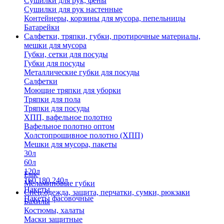
Сушилки для рук, фены
Сушилки для рук настенные
Контейнеры, корзины для мусора, пепельницы
Батарейки
Салфетки, тряпки, губки, протирочные материалы,
мешки для мусора
Губки, сетки для посуды
Губки для посуды
Металлические губки для посуды
Салфетки
Моющие тряпки для уборки
Тряпки для пола
Тряпки для посуды
ХПП, вафельное полотно
Вафельное полотно оптом
Холстопрошивное полотно (ХПП)
Мешки для мусора, пакеты
30л
60л
120л
Еще
160,180,240л
Меламиновые губки
Пакеты
Спец.одежда, защита, перчатки, сумки, рюкзаки
Пакеты фасовочные
Бахилы
Костюмы, халаты
Маски защитные