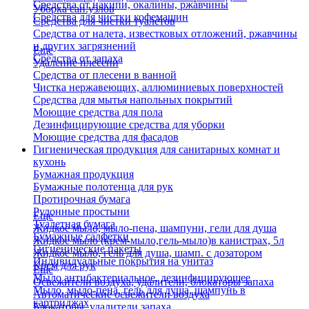
Средства от накипи, окалины, ржавчины
Уборка сан.узлов
Средства для чистки кофемашин
Средства для чистки туалетов
Средства от налета, известковых отложений, ржавчины
и других загрязнений
Еще
Средства от запаха
Удаление плесени
Средства от плесени в ванной
Чистка нержавеющих, аллюминиевых поверхностей
Средства для мытья напольных покрытий
Моющие средства для пола
Дезинфицирующие средства для уборки
Моющие средства для фасадов
Гигиеническая продукция для санитарных комнат и
кухонь
Бумажная продукция
Бумажные полотенца для рук
Протирочная бумага
Рулонные простыни
Еще
Туалетная бумага
Жидкое мыло, мыло-пена, шампуни, гели для душа
Бумажные салфетки
Жидкое мыло (крем-мыло,гель-мыло)в канистрах, 5л
Гигиенические пакеты
Жидкое мыло, гель для душа, шамп. с дозатором
Индивидуальные покрытия на унитаз
Крем для рук
Еще
Мыло антибактериальное, дезинфицирующее
Освежители воздуха, удалители, блокаторы запаха
Мыло, мыло-пена, гель для душа, шампунь в
Автоматические освежители воздуха
картриджах
Блокаторы, удалители запаха