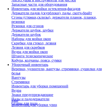
Аксессуары и инструменты для чистки
Запасные части для оборудования
Инвентарь для мойки остекления,фасадов
Держатели падов (скурблоки), пады, скотч-брайт
Сгоны (стяжки,склизы), держатели планок, планки,
резинки
Резинки для сгонов
Держатели шубок, шубки
Держатели шубок
Наборы для мойки окон
Скребки для стекол, лезвия
Лезвия для скребков
Ведра для мойки окон
Штанги телескопические
Кобура, колчаны, пояса, сумки
Уборочный инвентарь
Веревки, удлинтели, вантузы, стремянки, сушилки для
белья
Вантузы
Стремянки
Инвентарь для уборки помещений
Ведра
Знаки предупреждающие
Пады и падодержатели
Еще
Сгоны для пола
Инвентарь для уборки улиц