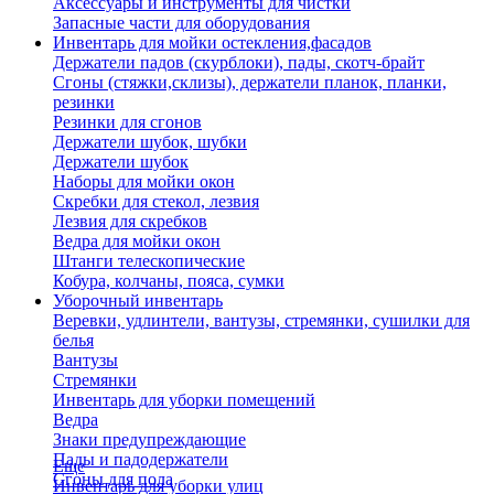
Аксессуары и инструменты для чистки
Запасные части для оборудования
Инвентарь для мойки остекления,фасадов
Держатели падов (скурблоки), пады, скотч-брайт
Сгоны (стяжки,склизы), держатели планок, планки,
резинки
Резинки для сгонов
Держатели шубок, шубки
Держатели шубок
Наборы для мойки окон
Скребки для стекол, лезвия
Лезвия для скребков
Ведра для мойки окон
Штанги телескопические
Кобура, колчаны, пояса, сумки
Уборочный инвентарь
Веревки, удлинтели, вантузы, стремянки, сушилки для
белья
Вантузы
Стремянки
Инвентарь для уборки помещений
Ведра
Знаки предупреждающие
Пады и падодержатели
Еще
Сгоны для пола
Инвентарь для уборки улиц