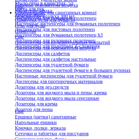
Мыло-пена в канистрах, 5л
Бытовые освежители воздуха
Еще
Паста для рук
Удалители запаха
Оборудование для санитарных комнат
Твердое мыло
Освежители воздуха 300 мл
Диспенсеры для бумажных полотенец
Шампуни, гели для душа,5л
Настенные диспенсеры для бумажных полотенец
Гели для душа
Диспенсеры для листовых полотенец
Шампуни
Диспенсеры для бумажных полотенец h3
Еще
Диспенсеры для рулонных полотенец
Диспенсеры для индивидуальных покрытий
Диспенсеры для полотенец Z-сложения
Диспенсеры для освежителей воздуха
Диспенсеры для салфеток
Диспенсеры для салфеток настольные
Диспенсеры для туалетной бумаги
Диспенсеры для туалетной бумаги в больших рулонах
Настенные диспенсеры для туалетной бумаги
Диспесеры для протирочных материалов
Дозаторы для дез.средств
Дозаторы для жидкого мыла и пены, крема
Дозаторы для жидкого мыла сенсорные
Дозаторы для крема
Дозатор для пены
Еще
Ершики (щетки) санитарные
Напольные ершики
Крючки, полки, зеркала
Сеточки и таблетки для писсуаров