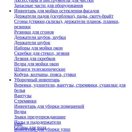
Аксессуары и инструменты для чистки
Запасные части для оборудования
Инвентарь для мойки остекления,фасадов
Держатели падов (скурблоки), пады, скотч-брайт
Сгоны (стяжки,склизы), держатели планок, планки,
резинки
Резинки для сгонов
Держатели шубок, шубки
Держатели шубок
Наборы для мойки окон
Скребки для стекол, лезвия
Лезвия для скребков
Ведра для мойки окон
Штанги телескопические
Кобура, колчаны, пояса, сумки
Уборочный инвентарь
Веревки, удлинтели, вантузы, стремянки, сушилки для
белья
Вантузы
Стремянки
Инвентарь для уборки помещений
Ведра
Знаки предупреждающие
Пады и падодержатели
Еще
Сгоны для пола
Инвентарь для уборки улиц