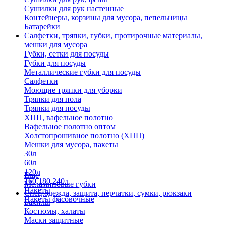
Сушилки для рук настенные
Контейнеры, корзины для мусора, пепельницы
Батарейки
Салфетки, тряпки, губки, протирочные материалы,
мешки для мусора
Губки, сетки для посуды
Губки для посуды
Металлические губки для посуды
Салфетки
Моющие тряпки для уборки
Тряпки для пола
Тряпки для посуды
ХПП, вафельное полотно
Вафельное полотно оптом
Холстопрошивное полотно (ХПП)
Мешки для мусора, пакеты
30л
60л
120л
Еще
160,180,240л
Меламиновые губки
Пакеты
Спец.одежда, защита, перчатки, сумки, рюкзаки
Пакеты фасовочные
Бахилы
Костюмы, халаты
Маски защитные