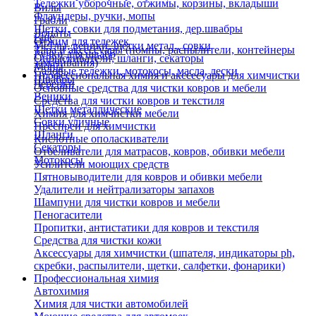
Тележки уборочные, отжимы, корзины, вкладыши
Вилы
Флаундеры, ручки, мопы
Грабли
Щетки, совки для подметания, дер.швабры
Лопаты
Еще
Отжим для тележек
Метлы, веники, щетки метал., совки
Тара и аксессуары (помпы, распылители, контейнеры
Ручки для швабр
Опрыскиватели, шланги, секаторы
замачивания)
Мопы
Садовые тележки, мотокосы, масла, лески
Профессиональная химия и акссесуары для химчистки
Швабры
Черенки
Основные средства для чистки ковров и мебели
Веники
Средства для чистки ковров и текстиля
Щетки металлические
Химия для химчистки мебели
Совки уличные
Преспреи для химчистки
Шланги
Кислотные ополаскиватели
Секаторы
Отбеливатели для матрасов, ковров, обивки мебели
Мотокосы
Усилители моющих средств
Пятновыводители для ковров и обивки мебели
Удалители и нейтрализаторы запахов
Шампуни для чистки ковров и мебели
Пеногасители
Пропитки, антистатики для ковров и текстиля
Средства для чистки кожи
Аксессуары для химчистки (шпателя, индикаторы ph,
скребки, распылители, щетки, салфетки, фонарики)
Профессиональная химия
Автохимия
Химия для чистки автомобилей