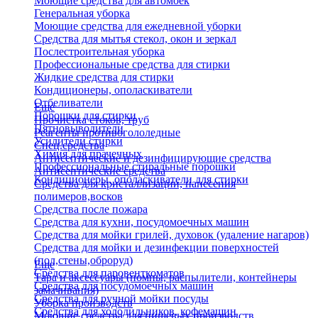
Моющие средства для автомоек
Генеральная уборка
Моющие средства для ежедневной уборки
Средства для мытья стекол, окон и зеркал
Послестроительная уборка
Профессиональные средства для стирки
Жидкие средства для стирки
Кондиционеры, ополаскиватели
Отбеливатели
Еще
Порошки для стирки
Прочистка стоков, труб
Пятновыводители
Реагенты противогололедные
Усилители стирки
Спец.средства
Химия для прачечных
Антисептические и дезинфицирующие средства
Профессиональные стиральные порошки
Антисептические средства
Кондиционеры, ополаскиватели для стирки
Средства для кристаллизации, нанесения
полимеров,восков
Средства после пожара
Средства для кухни, посудомоечных машин
Средства для мойки грилей, духовок (удаление нагаров)
Средства для мойки и дезинфекции поверхностей
(пол,стены,оброруд)
Еще
Средства для паровенткоматов
Тара и аксессуары (помпы, распылители, контейнеры
Средства для посудомоечных машин
замачивания)
Средства для ручной мойки посуды
Уборка производств
Средства для холодильников, кофемашин
Моющие средства для пищевых производств