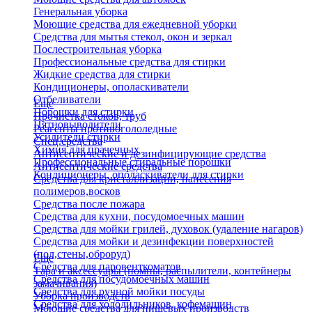
Генеральная уборка
Моющие средства для ежедневной уборки
Средства для мытья стекол, окон и зеркал
Послестроительная уборка
Профессиональные средства для стирки
Жидкие средства для стирки
Кондиционеры, ополаскиватели
Отбеливатели
Еще
Порошки для стирки
Прочистка стоков, труб
Пятновыводители
Реагенты противогололедные
Усилители стирки
Спец.средства
Химия для прачечных
Антисептические и дезинфицирующие средства
Профессиональные стиральные порошки
Антисептические средства
Кондиционеры, ополаскиватели для стирки
Средства для кристаллизации, нанесения
полимеров,восков
Средства после пожара
Средства для кухни, посудомоечных машин
Средства для мойки грилей, духовок (удаление нагаров)
Средства для мойки и дезинфекции поверхностей
(пол,стены,оброруд)
Еще
Средства для паровенткоматов
Тара и аксессуары (помпы, распылители, контейнеры
Средства для посудомоечных машин
замачивания)
Средства для ручной мойки посуды
Уборка производств
Средства для холодильников, кофемашин
Моющие средства для пищевых производств