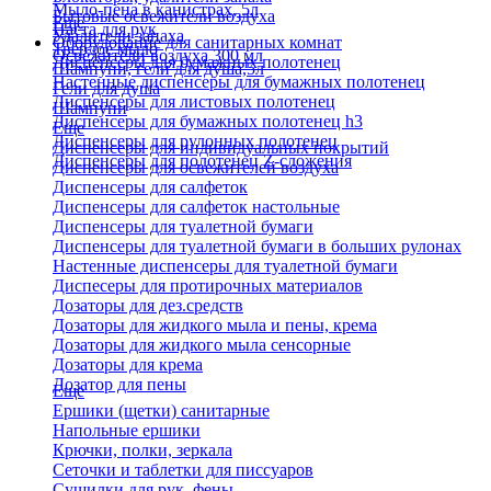
Мыло-пена в канистрах, 5л
Бытовые освежители воздуха
Еще
Паста для рук
Удалители запаха
Оборудование для санитарных комнат
Твердое мыло
Освежители воздуха 300 мл
Диспенсеры для бумажных полотенец
Шампуни, гели для душа,5л
Настенные диспенсеры для бумажных полотенец
Гели для душа
Диспенсеры для листовых полотенец
Шампуни
Диспенсеры для бумажных полотенец h3
Еще
Диспенсеры для рулонных полотенец
Диспенсеры для индивидуальных покрытий
Диспенсеры для полотенец Z-сложения
Диспенсеры для освежителей воздуха
Диспенсеры для салфеток
Диспенсеры для салфеток настольные
Диспенсеры для туалетной бумаги
Диспенсеры для туалетной бумаги в больших рулонах
Настенные диспенсеры для туалетной бумаги
Диспесеры для протирочных материалов
Дозаторы для дез.средств
Дозаторы для жидкого мыла и пены, крема
Дозаторы для жидкого мыла сенсорные
Дозаторы для крема
Дозатор для пены
Еще
Ершики (щетки) санитарные
Напольные ершики
Крючки, полки, зеркала
Сеточки и таблетки для писсуаров
Сушилки для рук, фены