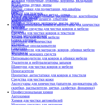
Тележки уборочные, отжимы, корзины, вкладыши
Вилы
Флаундеры, ручки, мопы
Грабли
Щетки, совки для подметания, дер.швабры
Лопаты
Еще
Отжим для тележек
Метлы, веники, щетки метал., совки
Тара и аксессуары (помпы, распылители, контейнеры
Ручки для швабр
Опрыскиватели, шланги, секаторы
замачивания)
Мопы
Садовые тележки, мотокосы, масла, лески
Профессиональная химия и акссесуары для химчистки
Швабры
Черенки
Основные средства для чистки ковров и мебели
Веники
Средства для чистки ковров и текстиля
Щетки металлические
Химия для химчистки мебели
Совки уличные
Преспреи для химчистки
Шланги
Кислотные ополаскиватели
Секаторы
Отбеливатели для матрасов, ковров, обивки мебели
Мотокосы
Усилители моющих средств
Пятновыводители для ковров и обивки мебели
Удалители и нейтрализаторы запахов
Шампуни для чистки ковров и мебели
Пеногасители
Пропитки, антистатики для ковров и текстиля
Средства для чистки кожи
Аксессуары для химчистки (шпателя, индикаторы ph,
скребки, распылители, щетки, салфетки, фонарики)
Профессиональная химия
Автохимия
Химия для чистки автомобилей
Моющие средства для автомоек