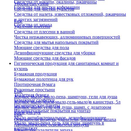
Средства от накипи, окалины, ржавчины
Уборка сан.узлов
Средства для чистки кофемашин
Средства для чистки туалетов
Средства от налета, известковых отложений, ржавчины
и других загрязнений
Еще
Средства от запаха
Удаление плесени
Средства от плесени в ванной
Чистка нержавеющих, аллюминиевых поверхностей
Средства для мытья напольных покрытий
Моющие средства для пола
Дезинфицирующие средства для уборки
Моющие средства для фасадов
Гигиеническая продукция для санитарных комнат и
кухонь
Бумажная продукция
Бумажные полотенца для рук
Протирочная бумага
Рулонные простыни
Еще
Туалетная бумага
Жидкое мыло, мыло-пена, шампуни, гели для душа
Бумажные салфетки
Жидкое мыло (крем-мыло,гель-мыло)в канистрах, 5л
Гигиенические пакеты
Жидкое мыло, гель для душа, шамп. с дозатором
Индивидуальные покрытия на унитаз
Крем для рук
Еще
Мыло антибактериальное, дезинфицирующее
Освежители воздуха, удалители, блокаторы запаха
Мыло, мыло-пена, гель для душа, шампунь в
Автоматические освежители воздуха
картриджах
Блокаторы, удалители запаха