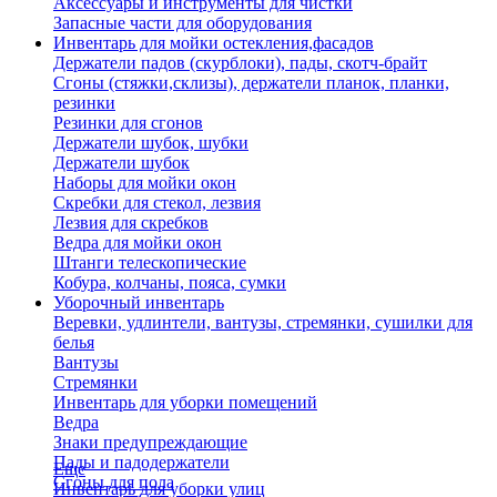
Аксессуары и инструменты для чистки
Запасные части для оборудования
Инвентарь для мойки остекления,фасадов
Держатели падов (скурблоки), пады, скотч-брайт
Сгоны (стяжки,склизы), держатели планок, планки,
резинки
Резинки для сгонов
Держатели шубок, шубки
Держатели шубок
Наборы для мойки окон
Скребки для стекол, лезвия
Лезвия для скребков
Ведра для мойки окон
Штанги телескопические
Кобура, колчаны, пояса, сумки
Уборочный инвентарь
Веревки, удлинтели, вантузы, стремянки, сушилки для
белья
Вантузы
Стремянки
Инвентарь для уборки помещений
Ведра
Знаки предупреждающие
Пады и падодержатели
Еще
Сгоны для пола
Инвентарь для уборки улиц