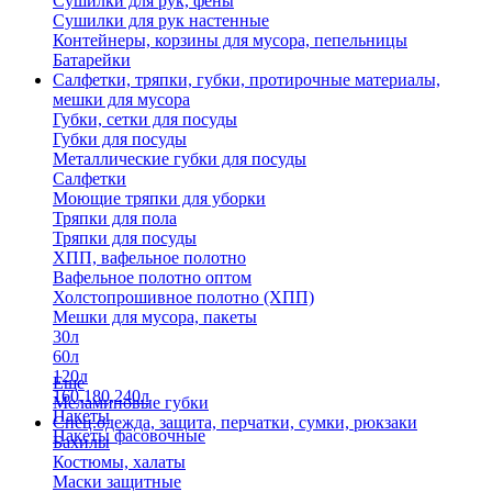
Сушилки для рук, фены
Сушилки для рук настенные
Контейнеры, корзины для мусора, пепельницы
Батарейки
Салфетки, тряпки, губки, протирочные материалы,
мешки для мусора
Губки, сетки для посуды
Губки для посуды
Металлические губки для посуды
Салфетки
Моющие тряпки для уборки
Тряпки для пола
Тряпки для посуды
ХПП, вафельное полотно
Вафельное полотно оптом
Холстопрошивное полотно (ХПП)
Мешки для мусора, пакеты
30л
60л
120л
Еще
160,180,240л
Меламиновые губки
Пакеты
Спец.одежда, защита, перчатки, сумки, рюкзаки
Пакеты фасовочные
Бахилы
Костюмы, халаты
Маски защитные