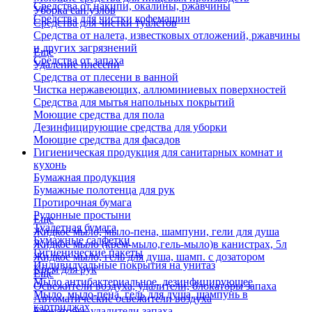
Средства от накипи, окалины, ржавчины
Уборка сан.узлов
Средства для чистки кофемашин
Средства для чистки туалетов
Средства от налета, известковых отложений, ржавчины
и других загрязнений
Еще
Средства от запаха
Удаление плесени
Средства от плесени в ванной
Чистка нержавеющих, аллюминиевых поверхностей
Средства для мытья напольных покрытий
Моющие средства для пола
Дезинфицирующие средства для уборки
Моющие средства для фасадов
Гигиеническая продукция для санитарных комнат и
кухонь
Бумажная продукция
Бумажные полотенца для рук
Протирочная бумага
Рулонные простыни
Еще
Туалетная бумага
Жидкое мыло, мыло-пена, шампуни, гели для душа
Бумажные салфетки
Жидкое мыло (крем-мыло,гель-мыло)в канистрах, 5л
Гигиенические пакеты
Жидкое мыло, гель для душа, шамп. с дозатором
Индивидуальные покрытия на унитаз
Крем для рук
Еще
Мыло антибактериальное, дезинфицирующее
Освежители воздуха, удалители, блокаторы запаха
Мыло, мыло-пена, гель для душа, шампунь в
Автоматические освежители воздуха
картриджах
Блокаторы, удалители запаха