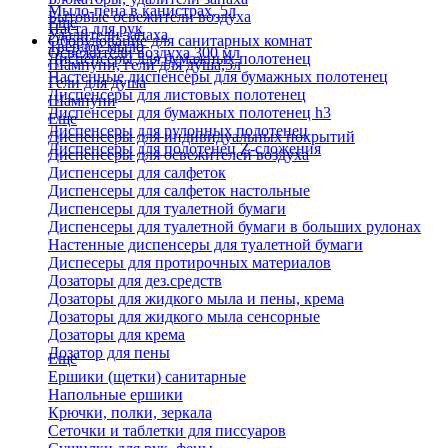
Мыло-пена в канистрах, 5л
Бытовые освежители воздуха
Еще
Паста для рук
Удалители запаха
Оборудование для санитарных комнат
Твердое мыло
Освежители воздуха 300 мл
Диспенсеры для бумажных полотенец
Шампуни, гели для душа,5л
Настенные диспенсеры для бумажных полотенец
Гели для душа
Диспенсеры для листовых полотенец
Шампуни
Диспенсеры для бумажных полотенец h3
Еще
Диспенсеры для рулонных полотенец
Диспенсеры для индивидуальных покрытий
Диспенсеры для полотенец Z-сложения
Диспенсеры для освежителей воздуха
Диспенсеры для салфеток
Диспенсеры для салфеток настольные
Диспенсеры для туалетной бумаги
Диспенсеры для туалетной бумаги в больших рулонах
Настенные диспенсеры для туалетной бумаги
Диспесеры для протирочных материалов
Дозаторы для дез.средств
Дозаторы для жидкого мыла и пены, крема
Дозаторы для жидкого мыла сенсорные
Дозаторы для крема
Дозатор для пены
Еще
Ершики (щетки) санитарные
Напольные ершики
Крючки, полки, зеркала
Сеточки и таблетки для писсуаров