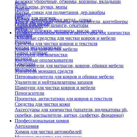
Тележки уборочные, отжимы, корзины, вкладыши
Вилы
Флаундеры, ручки, мопы
Грабли
Щетки, совки для подметания, дер.швабры
Лопаты
Еще
Отжим для тележек
Метлы, веники, щетки метал., совки
Тара и аксессуары (помпы, распылители, контейнеры
Ручки для швабр
Опрыскиватели, шланги, секаторы
замачивания)
Мопы
Садовые тележки, мотокосы, масла, лески
Профессиональная химия и акссесуары для химчистки
Швабры
Черенки
Основные средства для чистки ковров и мебели
Веники
Средства для чистки ковров и текстиля
Щетки металлические
Химия для химчистки мебели
Совки уличные
Преспреи для химчистки
Шланги
Кислотные ополаскиватели
Секаторы
Отбеливатели для матрасов, ковров, обивки мебели
Мотокосы
Усилители моющих средств
Пятновыводители для ковров и обивки мебели
Удалители и нейтрализаторы запахов
Шампуни для чистки ковров и мебели
Пеногасители
Пропитки, антистатики для ковров и текстиля
Средства для чистки кожи
Аксессуары для химчистки (шпателя, индикаторы ph,
скребки, распылители, щетки, салфетки, фонарики)
Профессиональная химия
Автохимия
Химия для чистки автомобилей