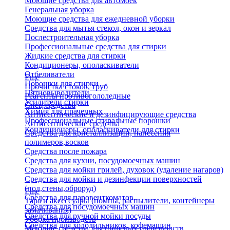
Моющие средства для автомоек
Генеральная уборка
Моющие средства для ежедневной уборки
Средства для мытья стекол, окон и зеркал
Послестроительная уборка
Профессиональные средства для стирки
Жидкие средства для стирки
Кондиционеры, ополаскиватели
Отбеливатели
Еще
Порошки для стирки
Прочистка стоков, труб
Пятновыводители
Реагенты противогололедные
Усилители стирки
Спец.средства
Химия для прачечных
Антисептические и дезинфицирующие средства
Профессиональные стиральные порошки
Антисептические средства
Кондиционеры, ополаскиватели для стирки
Средства для кристаллизации, нанесения
полимеров,восков
Средства после пожара
Средства для кухни, посудомоечных машин
Средства для мойки грилей, духовок (удаление нагаров)
Средства для мойки и дезинфекции поверхностей
(пол,стены,оброруд)
Еще
Средства для паровенткоматов
Тара и аксессуары (помпы, распылители, контейнеры
Средства для посудомоечных машин
замачивания)
Средства для ручной мойки посуды
Уборка производств
Средства для холодильников, кофемашин
Моющие средства для пищевых производств