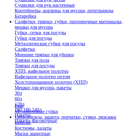
Сушилки для рук настенные
Контейнеры, корзины для мусора, пепельницы
Батарейки
Салфетки, тряпки, губки, протирочные материалы,
мешки для мусора
Губки, сетки для посуды
Губки для посуды
Металлические губки для посуды
Салфетки
Моющие тряпки для уборки
Тряпки для пола
Тряпки для посуды
ХПП, вафельное полотно
Вафельное полотно оптом
Холстопрошивное полотно (ХПП)
Мешки для мусора, пакеты
30л
60л
120л
Еще
160,180,240л
Меламиновые губки
Пакеты
Спец.одежда, защита, перчатки, сумки, рюкзаки
Пакеты фасовочные
Бахилы
Костюмы, халаты
Маски защитные