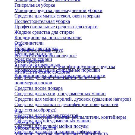
Генеральная уборка
Моющие средства для ежедневной уборки
Средства для мытья стекол, окон и зеркал
Послестроительная уборка
Профессиональные средства для стирки
Жидкие средства для стирки
Кондиционеры, ополаскиватели
Отбеливатели
Еще
Порошки для стирки
Прочистка стоков, труб
Пятновыводители
Реагенты противогололедные
Усилители стирки
Спец.средства
Химия для прачечных
Антисептические и дезинфицирующие средства
Профессиональные стиральные порошки
Антисептические средства
Кондиционеры, ополаскиватели для стирки
Средства для кристаллизации, нанесения
полимеров,восков
Средства после пожара
Средства для кухни, посудомоечных машин
Средства для мойки грилей, духовок (удаление нагаров)
Средства для мойки и дезинфекции поверхностей
(пол,стены,оброруд)
Еще
Средства для паровенткоматов
Тара и аксессуары (помпы, распылители, контейнеры
Средства для посудомоечных машин
замачивания)
Средства для ручной мойки посуды
Уборка производств
Средства для холодильников, кофемашин
Моющие средства для пищевых производств