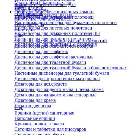
Мыло-пена в канистрах, 5л
Бытовые освежители воздуха
Еще
Паста для рук
Удалители запаха
Оборудование для санитарных комнат
Твердое мыло
Освежители воздуха 300 мл
Диспенсеры для бумажных полотенец
Шампуни, гели для душа,5л
Настенные диспенсеры для бумажных полотенец
Гели для душа
Диспенсеры для листовых полотенец
Шампуни
Диспенсеры для бумажных полотенец h3
Еще
Диспенсеры для рулонных полотенец
Диспенсеры для индивидуальных покрытий
Диспенсеры для полотенец Z-сложения
Диспенсеры для освежителей воздуха
Диспенсеры для салфеток
Диспенсеры для салфеток настольные
Диспенсеры для туалетной бумаги
Диспенсеры для туалетной бумаги в больших рулонах
Настенные диспенсеры для туалетной бумаги
Диспесеры для протирочных материалов
Дозаторы для дез.средств
Дозаторы для жидкого мыла и пены, крема
Дозаторы для жидкого мыла сенсорные
Дозаторы для крема
Дозатор для пены
Еще
Ершики (щетки) санитарные
Напольные ершики
Крючки, полки, зеркала
Сеточки и таблетки для писсуаров
Сушилки для рук, фены