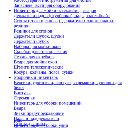
Аксессуары и инструменты для чистки
Запасные части для оборудования
Инвентарь для мойки остекления,фасадов
Держатели падов (скурблоки), пады, скотч-брайт
Сгоны (стяжки,склизы), держатели планок, планки,
резинки
Резинки для сгонов
Держатели шубок, шубки
Держатели шубок
Наборы для мойки окон
Скребки для стекол, лезвия
Лезвия для скребков
Ведра для мойки окон
Штанги телескопические
Кобура, колчаны, пояса, сумки
Уборочный инвентарь
Веревки, удлинтели, вантузы, стремянки, сушилки для
белья
Вантузы
Стремянки
Инвентарь для уборки помещений
Ведра
Знаки предупреждающие
Пады и падодержатели
Еще
Сгоны для пола
Инвентарь для уборки улиц