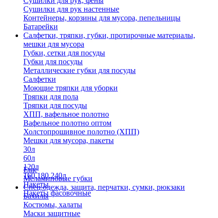
Сушилки для рук, фены
Сушилки для рук настенные
Контейнеры, корзины для мусора, пепельницы
Батарейки
Салфетки, тряпки, губки, протирочные материалы,
мешки для мусора
Губки, сетки для посуды
Губки для посуды
Металлические губки для посуды
Салфетки
Моющие тряпки для уборки
Тряпки для пола
Тряпки для посуды
ХПП, вафельное полотно
Вафельное полотно оптом
Холстопрошивное полотно (ХПП)
Мешки для мусора, пакеты
30л
60л
120л
Еще
160,180,240л
Меламиновые губки
Пакеты
Спец.одежда, защита, перчатки, сумки, рюкзаки
Пакеты фасовочные
Бахилы
Костюмы, халаты
Маски защитные