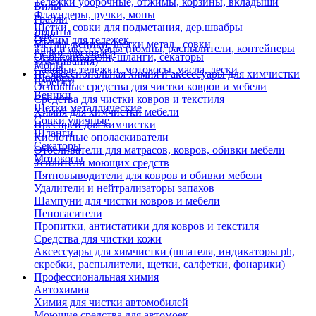
Тележки уборочные, отжимы, корзины, вкладыши
Вилы
Флаундеры, ручки, мопы
Грабли
Щетки, совки для подметания, дер.швабры
Лопаты
Еще
Отжим для тележек
Метлы, веники, щетки метал., совки
Тара и аксессуары (помпы, распылители, контейнеры
Ручки для швабр
Опрыскиватели, шланги, секаторы
замачивания)
Мопы
Садовые тележки, мотокосы, масла, лески
Профессиональная химия и акссесуары для химчистки
Швабры
Черенки
Основные средства для чистки ковров и мебели
Веники
Средства для чистки ковров и текстиля
Щетки металлические
Химия для химчистки мебели
Совки уличные
Преспреи для химчистки
Шланги
Кислотные ополаскиватели
Секаторы
Отбеливатели для матрасов, ковров, обивки мебели
Мотокосы
Усилители моющих средств
Пятновыводители для ковров и обивки мебели
Удалители и нейтрализаторы запахов
Шампуни для чистки ковров и мебели
Пеногасители
Пропитки, антистатики для ковров и текстиля
Средства для чистки кожи
Аксессуары для химчистки (шпателя, индикаторы ph,
скребки, распылители, щетки, салфетки, фонарики)
Профессиональная химия
Автохимия
Химия для чистки автомобилей
Моющие средства для автомоек