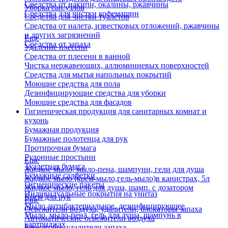
Средства от накипи, окалины, ржавчины
Уборка сан.узлов
Средства для чистки кофемашин
Средства для чистки туалетов
Средства от налета, известковых отложений, ржавчины
и других загрязнений
Еще
Средства от запаха
Удаление плесени
Средства от плесени в ванной
Чистка нержавеющих, аллюминиевых поверхностей
Средства для мытья напольных покрытий
Моющие средства для пола
Дезинфицирующие средства для уборки
Моющие средства для фасадов
Гигиеническая продукция для санитарных комнат и
кухонь
Бумажная продукция
Бумажные полотенца для рук
Протирочная бумага
Рулонные простыни
Еще
Туалетная бумага
Жидкое мыло, мыло-пена, шампуни, гели для душа
Бумажные салфетки
Жидкое мыло (крем-мыло,гель-мыло)в канистрах, 5л
Гигиенические пакеты
Жидкое мыло, гель для душа, шамп. с дозатором
Индивидуальные покрытия на унитаз
Крем для рук
Еще
Мыло антибактериальное, дезинфицирующее
Освежители воздуха, удалители, блокаторы запаха
Мыло, мыло-пена, гель для душа, шампунь в
Автоматические освежители воздуха
картриджах
Блокаторы, удалители запаха