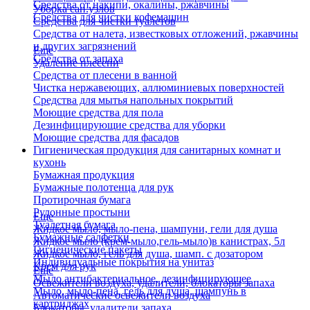
Средства от накипи, окалины, ржавчины
Уборка сан.узлов
Средства для чистки кофемашин
Средства для чистки туалетов
Средства от налета, известковых отложений, ржавчины
и других загрязнений
Еще
Средства от запаха
Удаление плесени
Средства от плесени в ванной
Чистка нержавеющих, аллюминиевых поверхностей
Средства для мытья напольных покрытий
Моющие средства для пола
Дезинфицирующие средства для уборки
Моющие средства для фасадов
Гигиеническая продукция для санитарных комнат и
кухонь
Бумажная продукция
Бумажные полотенца для рук
Протирочная бумага
Рулонные простыни
Еще
Туалетная бумага
Жидкое мыло, мыло-пена, шампуни, гели для душа
Бумажные салфетки
Жидкое мыло (крем-мыло,гель-мыло)в канистрах, 5л
Гигиенические пакеты
Жидкое мыло, гель для душа, шамп. с дозатором
Индивидуальные покрытия на унитаз
Крем для рук
Еще
Мыло антибактериальное, дезинфицирующее
Освежители воздуха, удалители, блокаторы запаха
Мыло, мыло-пена, гель для душа, шампунь в
Автоматические освежители воздуха
картриджах
Блокаторы, удалители запаха