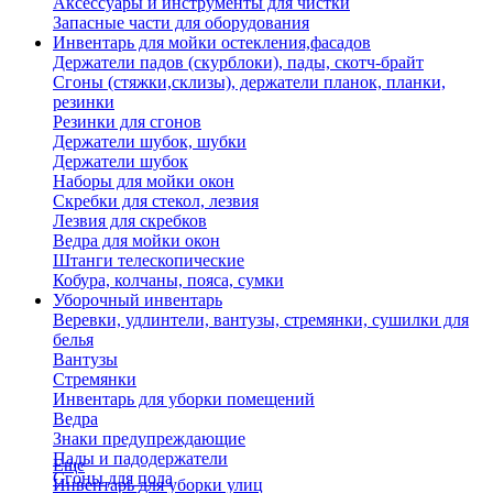
Аксессуары и инструменты для чистки
Запасные части для оборудования
Инвентарь для мойки остекления,фасадов
Держатели падов (скурблоки), пады, скотч-брайт
Сгоны (стяжки,склизы), держатели планок, планки,
резинки
Резинки для сгонов
Держатели шубок, шубки
Держатели шубок
Наборы для мойки окон
Скребки для стекол, лезвия
Лезвия для скребков
Ведра для мойки окон
Штанги телескопические
Кобура, колчаны, пояса, сумки
Уборочный инвентарь
Веревки, удлинтели, вантузы, стремянки, сушилки для
белья
Вантузы
Стремянки
Инвентарь для уборки помещений
Ведра
Знаки предупреждающие
Пады и падодержатели
Еще
Сгоны для пола
Инвентарь для уборки улиц