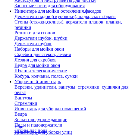
Аксессуары и инструменты для чистки
Запасные части для оборудования
Инвентарь для мойки остекления,фасадов
Держатели падов (скурблоки), пады, скотч-брайт
Сгоны (стяжки,склизы), держатели планок, планки,
резинки
Резинки для сгонов
Держатели шубок, шубки
Держатели шубок
Наборы для мойки окон
Скребки для стекол, лезвия
Лезвия для скребков
Ведра для мойки окон
Штанги телескопические
Кобура, колчаны, пояса, сумки
Уборочный инвентарь
Веревки, удлинтели, вантузы, стремянки, сушилки для
белья
Вантузы
Стремянки
Инвентарь для уборки помещений
Ведра
Знаки предупреждающие
Пады и падодержатели
Еще
Сгоны для пола
Инвентарь для уборки улиц