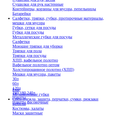
Сушилки для рук настенные
Контейнеры, корзины для мусора, пепельницы
Батарейки
Салфетки, тряпки, губки, протирочные материалы,
мешки для мусора
Губки, сетки для посуды
Губки для посуды
Металлические губки для посуды
Салфетки
Моющие тряпки для уборки
Тряпки для пола
Тряпки для посуды
ХПП, вафельное полотно
Вафельное полотно оптом
Холстопрошивное полотно (ХПП)
Мешки для мусора, пакеты
30л
60л
120л
Еще
160,180,240л
Меламиновые губки
Пакеты
Спец.одежда, защита, перчатки, сумки, рюкзаки
Пакеты фасовочные
Бахилы
Костюмы, халаты
Маски защитные