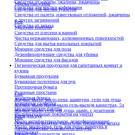
Средства от накипи, окалины, ржавчины
Уборка сан.узлов
Средства для чистки кофемашин
Средства для чистки туалетов
Средства от налета, известковых отложений, ржавчины
и других загрязнений
Еще
Средства от запаха
Удаление плесени
Средства от плесени в ванной
Чистка нержавеющих, аллюминиевых поверхностей
Средства для мытья напольных покрытий
Моющие средства для пола
Дезинфицирующие средства для уборки
Моющие средства для фасадов
Гигиеническая продукция для санитарных комнат и
кухонь
Бумажная продукция
Бумажные полотенца для рук
Протирочная бумага
Рулонные простыни
Еще
Туалетная бумага
Жидкое мыло, мыло-пена, шампуни, гели для душа
Бумажные салфетки
Жидкое мыло (крем-мыло,гель-мыло)в канистрах, 5л
Гигиенические пакеты
Жидкое мыло, гель для душа, шамп. с дозатором
Индивидуальные покрытия на унитаз
Крем для рук
Еще
Мыло антибактериальное, дезинфицирующее
Освежители воздуха, удалители, блокаторы запаха
Мыло, мыло-пена, гель для душа, шампунь в
Автоматические освежители воздуха
картриджах
Блокаторы, удалители запаха