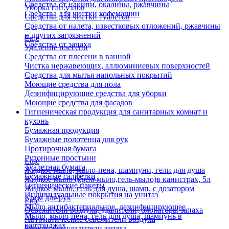
Средства от накипи, окалины, ржавчины
Уборка сан.узлов
Средства для чистки кофемашин
Средства для чистки туалетов
Средства от налета, известковых отложений, ржавчины
и других загрязнений
Еще
Средства от запаха
Удаление плесени
Средства от плесени в ванной
Чистка нержавеющих, аллюминиевых поверхностей
Средства для мытья напольных покрытий
Моющие средства для пола
Дезинфицирующие средства для уборки
Моющие средства для фасадов
Гигиеническая продукция для санитарных комнат и
кухонь
Бумажная продукция
Бумажные полотенца для рук
Протирочная бумага
Рулонные простыни
Еще
Туалетная бумага
Жидкое мыло, мыло-пена, шампуни, гели для душа
Бумажные салфетки
Жидкое мыло (крем-мыло,гель-мыло)в канистрах, 5л
Гигиенические пакеты
Жидкое мыло, гель для душа, шамп. с дозатором
Индивидуальные покрытия на унитаз
Крем для рук
Еще
Мыло антибактериальное, дезинфицирующее
Освежители воздуха, удалители, блокаторы запаха
Мыло, мыло-пена, гель для душа, шампунь в
Автоматические освежители воздуха
картриджах
Блокаторы, удалители запаха