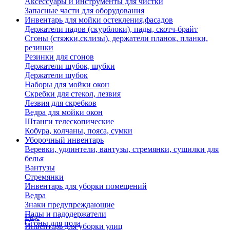
Аксессуары и инструменты для чистки
Запасные части для оборудования
Инвентарь для мойки остекления,фасадов
Держатели падов (скурблоки), пады, скотч-брайт
Сгоны (стяжки,склизы), держатели планок, планки,
резинки
Резинки для сгонов
Держатели шубок, шубки
Держатели шубок
Наборы для мойки окон
Скребки для стекол, лезвия
Лезвия для скребков
Ведра для мойки окон
Штанги телескопические
Кобура, колчаны, пояса, сумки
Уборочный инвентарь
Веревки, удлинтели, вантузы, стремянки, сушилки для
белья
Вантузы
Стремянки
Инвентарь для уборки помещений
Ведра
Знаки предупреждающие
Пады и падодержатели
Еще
Сгоны для пола
Инвентарь для уборки улиц