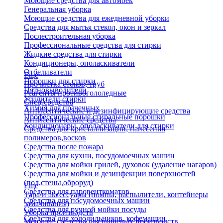
Моющие средства для автомоек
Генеральная уборка
Моющие средства для ежедневной уборки
Средства для мытья стекол, окон и зеркал
Послестроительная уборка
Профессиональные средства для стирки
Жидкие средства для стирки
Кондиционеры, ополаскиватели
Отбеливатели
Еще
Порошки для стирки
Прочистка стоков, труб
Пятновыводители
Реагенты противогололедные
Усилители стирки
Спец.средства
Химия для прачечных
Антисептические и дезинфицирующие средства
Профессиональные стиральные порошки
Антисептические средства
Кондиционеры, ополаскиватели для стирки
Средства для кристаллизации, нанесения
полимеров,восков
Средства после пожара
Средства для кухни, посудомоечных машин
Средства для мойки грилей, духовок (удаление нагаров)
Средства для мойки и дезинфекции поверхностей
(пол,стены,оброруд)
Еще
Средства для паровенткоматов
Тара и аксессуары (помпы, распылители, контейнеры
Средства для посудомоечных машин
замачивания)
Средства для ручной мойки посуды
Уборка производств
Средства для холодильников, кофемашин
Моющие средства для пищевых производств