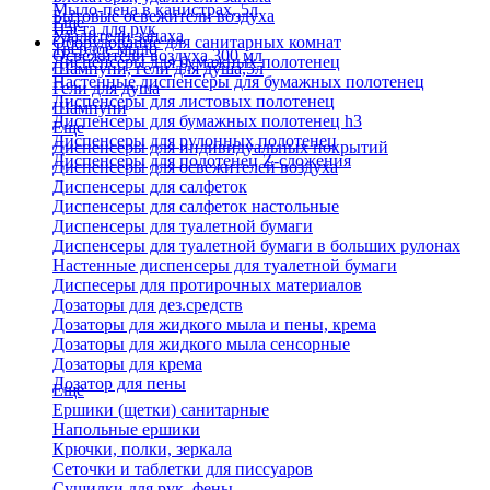
Мыло-пена в канистрах, 5л
Бытовые освежители воздуха
Еще
Паста для рук
Удалители запаха
Оборудование для санитарных комнат
Твердое мыло
Освежители воздуха 300 мл
Диспенсеры для бумажных полотенец
Шампуни, гели для душа,5л
Настенные диспенсеры для бумажных полотенец
Гели для душа
Диспенсеры для листовых полотенец
Шампуни
Диспенсеры для бумажных полотенец h3
Еще
Диспенсеры для рулонных полотенец
Диспенсеры для индивидуальных покрытий
Диспенсеры для полотенец Z-сложения
Диспенсеры для освежителей воздуха
Диспенсеры для салфеток
Диспенсеры для салфеток настольные
Диспенсеры для туалетной бумаги
Диспенсеры для туалетной бумаги в больших рулонах
Настенные диспенсеры для туалетной бумаги
Диспесеры для протирочных материалов
Дозаторы для дез.средств
Дозаторы для жидкого мыла и пены, крема
Дозаторы для жидкого мыла сенсорные
Дозаторы для крема
Дозатор для пены
Еще
Ершики (щетки) санитарные
Напольные ершики
Крючки, полки, зеркала
Сеточки и таблетки для писсуаров
Сушилки для рук, фены