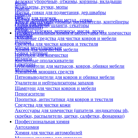
Тележки уборочные, отжимы, корзины, вкладыши
Вилы
Флаундеры, ручки, мопы
Грабли
Щетки, совки для подметания, дер.швабры
Лопаты
Еще
Отжим для тележек
Метлы, веники, щетки метал., совки
Тара и аксессуары (помпы, распылители, контейнеры
Ручки для швабр
Опрыскиватели, шланги, секаторы
замачивания)
Мопы
Садовые тележки, мотокосы, масла, лески
Профессиональная химия и акссесуары для химчистки
Швабры
Черенки
Основные средства для чистки ковров и мебели
Веники
Средства для чистки ковров и текстиля
Щетки металлические
Химия для химчистки мебели
Совки уличные
Преспреи для химчистки
Шланги
Кислотные ополаскиватели
Секаторы
Отбеливатели для матрасов, ковров, обивки мебели
Мотокосы
Усилители моющих средств
Пятновыводители для ковров и обивки мебели
Удалители и нейтрализаторы запахов
Шампуни для чистки ковров и мебели
Пеногасители
Пропитки, антистатики для ковров и текстиля
Средства для чистки кожи
Аксессуары для химчистки (шпателя, индикаторы ph,
скребки, распылители, щетки, салфетки, фонарики)
Профессиональная химия
Автохимия
Химия для чистки автомобилей