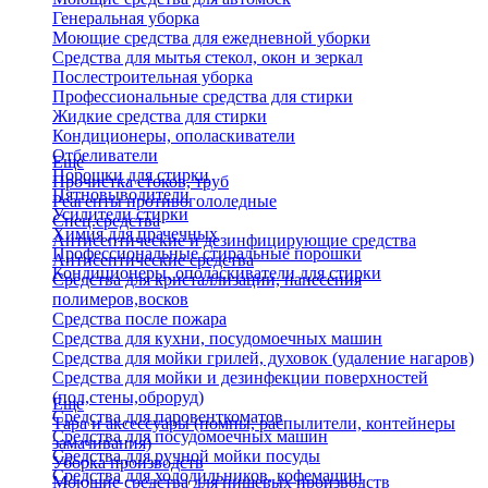
Генеральная уборка
Моющие средства для ежедневной уборки
Средства для мытья стекол, окон и зеркал
Послестроительная уборка
Профессиональные средства для стирки
Жидкие средства для стирки
Кондиционеры, ополаскиватели
Отбеливатели
Еще
Порошки для стирки
Прочистка стоков, труб
Пятновыводители
Реагенты противогололедные
Усилители стирки
Спец.средства
Химия для прачечных
Антисептические и дезинфицирующие средства
Профессиональные стиральные порошки
Антисептические средства
Кондиционеры, ополаскиватели для стирки
Средства для кристаллизации, нанесения
полимеров,восков
Средства после пожара
Средства для кухни, посудомоечных машин
Средства для мойки грилей, духовок (удаление нагаров)
Средства для мойки и дезинфекции поверхностей
(пол,стены,оброруд)
Еще
Средства для паровенткоматов
Тара и аксессуары (помпы, распылители, контейнеры
Средства для посудомоечных машин
замачивания)
Средства для ручной мойки посуды
Уборка производств
Средства для холодильников, кофемашин
Моющие средства для пищевых производств