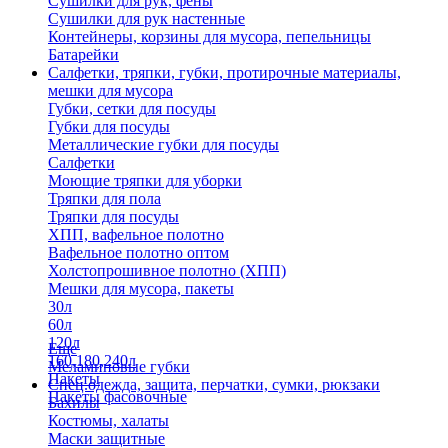
Сушилки для рук, фены
Сушилки для рук настенные
Контейнеры, корзины для мусора, пепельницы
Батарейки
Салфетки, тряпки, губки, протирочные материалы,
мешки для мусора
Губки, сетки для посуды
Губки для посуды
Металлические губки для посуды
Салфетки
Моющие тряпки для уборки
Тряпки для пола
Тряпки для посуды
ХПП, вафельное полотно
Вафельное полотно оптом
Холстопрошивное полотно (ХПП)
Мешки для мусора, пакеты
30л
60л
120л
Еще
160,180,240л
Меламиновые губки
Пакеты
Спец.одежда, защита, перчатки, сумки, рюкзаки
Пакеты фасовочные
Бахилы
Костюмы, халаты
Маски защитные