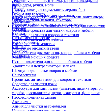
Тележки уборочные, отжимы, корзины, вкладыши
Вилы
Флаундеры, ручки, мопы
Грабли
Щетки, совки для подметания, дер.швабры
Лопаты
Еще
Отжим для тележек
Метлы, веники, щетки метал., совки
Тара и аксессуары (помпы, распылители, контейнеры
Ручки для швабр
Опрыскиватели, шланги, секаторы
замачивания)
Мопы
Садовые тележки, мотокосы, масла, лески
Профессиональная химия и акссесуары для химчистки
Швабры
Черенки
Основные средства для чистки ковров и мебели
Веники
Средства для чистки ковров и текстиля
Щетки металлические
Химия для химчистки мебели
Совки уличные
Преспреи для химчистки
Шланги
Кислотные ополаскиватели
Секаторы
Отбеливатели для матрасов, ковров, обивки мебели
Мотокосы
Усилители моющих средств
Пятновыводители для ковров и обивки мебели
Удалители и нейтрализаторы запахов
Шампуни для чистки ковров и мебели
Пеногасители
Пропитки, антистатики для ковров и текстиля
Средства для чистки кожи
Аксессуары для химчистки (шпателя, индикаторы ph,
скребки, распылители, щетки, салфетки, фонарики)
Профессиональная химия
Автохимия
Химия для чистки автомобилей
Моющие средства для автомоек