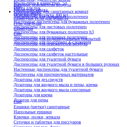
Мыло-пена в канистрах, 5л
Бытовые освежители воздуха
Еще
Паста для рук
Удалители запаха
Оборудование для санитарных комнат
Твердое мыло
Освежители воздуха 300 мл
Диспенсеры для бумажных полотенец
Шампуни, гели для душа,5л
Настенные диспенсеры для бумажных полотенец
Гели для душа
Диспенсеры для листовых полотенец
Шампуни
Диспенсеры для бумажных полотенец h3
Еще
Диспенсеры для рулонных полотенец
Диспенсеры для индивидуальных покрытий
Диспенсеры для полотенец Z-сложения
Диспенсеры для освежителей воздуха
Диспенсеры для салфеток
Диспенсеры для салфеток настольные
Диспенсеры для туалетной бумаги
Диспенсеры для туалетной бумаги в больших рулонах
Настенные диспенсеры для туалетной бумаги
Диспесеры для протирочных материалов
Дозаторы для дез.средств
Дозаторы для жидкого мыла и пены, крема
Дозаторы для жидкого мыла сенсорные
Дозаторы для крема
Дозатор для пены
Еще
Ершики (щетки) санитарные
Напольные ершики
Крючки, полки, зеркала
Сеточки и таблетки для писсуаров