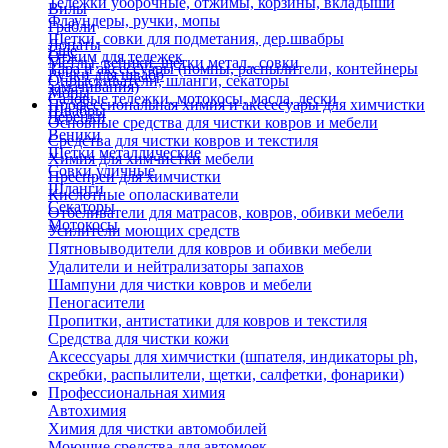
Тележки уборочные, отжимы, корзины, вкладыши
Вилы
Флаундеры, ручки, мопы
Грабли
Щетки, совки для подметания, дер.швабры
Лопаты
Еще
Отжим для тележек
Метлы, веники, щетки метал., совки
Тара и аксессуары (помпы, распылители, контейнеры
Ручки для швабр
Опрыскиватели, шланги, секаторы
замачивания)
Мопы
Садовые тележки, мотокосы, масла, лески
Профессиональная химия и акссесуары для химчистки
Швабры
Черенки
Основные средства для чистки ковров и мебели
Веники
Средства для чистки ковров и текстиля
Щетки металлические
Химия для химчистки мебели
Совки уличные
Преспреи для химчистки
Шланги
Кислотные ополаскиватели
Секаторы
Отбеливатели для матрасов, ковров, обивки мебели
Мотокосы
Усилители моющих средств
Пятновыводители для ковров и обивки мебели
Удалители и нейтрализаторы запахов
Шампуни для чистки ковров и мебели
Пеногасители
Пропитки, антистатики для ковров и текстиля
Средства для чистки кожи
Аксессуары для химчистки (шпателя, индикаторы ph,
скребки, распылители, щетки, салфетки, фонарики)
Профессиональная химия
Автохимия
Химия для чистки автомобилей
Моющие средства для автомоек