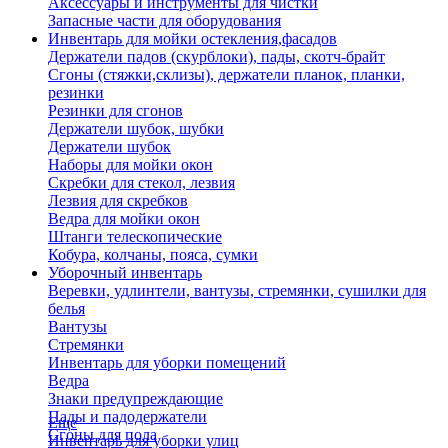
Аксессуары и инструменты для чистки
Запасные части для оборудования
Инвентарь для мойки остекления,фасадов
Держатели падов (скурблоки), пады, скотч-брайт
Сгоны (стяжки,склизы), держатели планок, планки,
резинки
Резинки для сгонов
Держатели шубок, шубки
Держатели шубок
Наборы для мойки окон
Скребки для стекол, лезвия
Лезвия для скребков
Ведра для мойки окон
Штанги телескопические
Кобура, колчаны, пояса, сумки
Уборочный инвентарь
Веревки, удлинтели, вантузы, стремянки, сушилки для
белья
Вантузы
Стремянки
Инвентарь для уборки помещений
Ведра
Знаки предупреждающие
Пады и падодержатели
Еще
Сгоны для пола
Инвентарь для уборки улиц