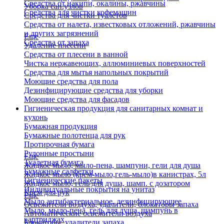
Средства от накипи, окалины, ржавчины
Уборка сан.узлов
Средства для чистки кофемашин
Средства для чистки туалетов
Средства от налета, известковых отложений, ржавчины
и других загрязнений
Еще
Средства от запаха
Удаление плесени
Средства от плесени в ванной
Чистка нержавеющих, аллюминиевых поверхностей
Средства для мытья напольных покрытий
Моющие средства для пола
Дезинфицирующие средства для уборки
Моющие средства для фасадов
Гигиеническая продукция для санитарных комнат и
кухонь
Бумажная продукция
Бумажные полотенца для рук
Протирочная бумага
Рулонные простыни
Еще
Туалетная бумага
Жидкое мыло, мыло-пена, шампуни, гели для душа
Бумажные салфетки
Жидкое мыло (крем-мыло,гель-мыло)в канистрах, 5л
Гигиенические пакеты
Жидкое мыло, гель для душа, шамп. с дозатором
Индивидуальные покрытия на унитаз
Крем для рук
Еще
Мыло антибактериальное, дезинфицирующее
Освежители воздуха, удалители, блокаторы запаха
Мыло, мыло-пена, гель для душа, шампунь в
Автоматические освежители воздуха
картриджах
Блокаторы, удалители запаха