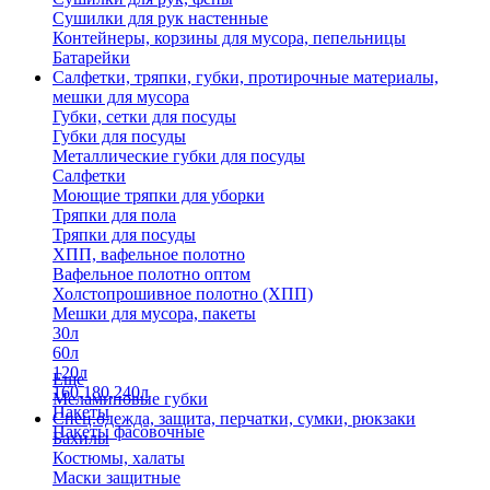
Сушилки для рук настенные
Контейнеры, корзины для мусора, пепельницы
Батарейки
Салфетки, тряпки, губки, протирочные материалы,
мешки для мусора
Губки, сетки для посуды
Губки для посуды
Металлические губки для посуды
Салфетки
Моющие тряпки для уборки
Тряпки для пола
Тряпки для посуды
ХПП, вафельное полотно
Вафельное полотно оптом
Холстопрошивное полотно (ХПП)
Мешки для мусора, пакеты
30л
60л
120л
Еще
160,180,240л
Меламиновые губки
Пакеты
Спец.одежда, защита, перчатки, сумки, рюкзаки
Пакеты фасовочные
Бахилы
Костюмы, халаты
Маски защитные