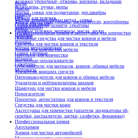
Тележки уборочные, отжимы, корзины, вкладыши
Вилы
Флаундеры, ручки, мопы
Грабли
Щетки, совки для подметания, дер.швабры
Лопаты
Еще
Отжим для тележек
Метлы, веники, щетки метал., совки
Тара и аксессуары (помпы, распылители, контейнеры
Ручки для швабр
Опрыскиватели, шланги, секаторы
замачивания)
Мопы
Садовые тележки, мотокосы, масла, лески
Профессиональная химия и акссесуары для химчистки
Швабры
Черенки
Основные средства для чистки ковров и мебели
Веники
Средства для чистки ковров и текстиля
Щетки металлические
Химия для химчистки мебели
Совки уличные
Преспреи для химчистки
Шланги
Кислотные ополаскиватели
Секаторы
Отбеливатели для матрасов, ковров, обивки мебели
Мотокосы
Усилители моющих средств
Пятновыводители для ковров и обивки мебели
Удалители и нейтрализаторы запахов
Шампуни для чистки ковров и мебели
Пеногасители
Пропитки, антистатики для ковров и текстиля
Средства для чистки кожи
Аксессуары для химчистки (шпателя, индикаторы ph,
скребки, распылители, щетки, салфетки, фонарики)
Профессиональная химия
Автохимия
Химия для чистки автомобилей