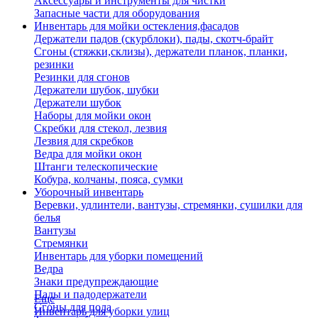
Аксессуары и инструменты для чистки
Запасные части для оборудования
Инвентарь для мойки остекления,фасадов
Держатели падов (скурблоки), пады, скотч-брайт
Сгоны (стяжки,склизы), держатели планок, планки,
резинки
Резинки для сгонов
Держатели шубок, шубки
Держатели шубок
Наборы для мойки окон
Скребки для стекол, лезвия
Лезвия для скребков
Ведра для мойки окон
Штанги телескопические
Кобура, колчаны, пояса, сумки
Уборочный инвентарь
Веревки, удлинтели, вантузы, стремянки, сушилки для
белья
Вантузы
Стремянки
Инвентарь для уборки помещений
Ведра
Знаки предупреждающие
Пады и падодержатели
Еще
Сгоны для пола
Инвентарь для уборки улиц