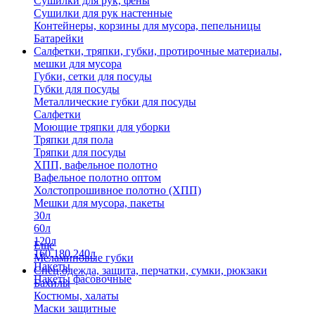
Сушилки для рук, фены
Сушилки для рук настенные
Контейнеры, корзины для мусора, пепельницы
Батарейки
Салфетки, тряпки, губки, протирочные материалы,
мешки для мусора
Губки, сетки для посуды
Губки для посуды
Металлические губки для посуды
Салфетки
Моющие тряпки для уборки
Тряпки для пола
Тряпки для посуды
ХПП, вафельное полотно
Вафельное полотно оптом
Холстопрошивное полотно (ХПП)
Мешки для мусора, пакеты
30л
60л
120л
Еще
160,180,240л
Меламиновые губки
Пакеты
Спец.одежда, защита, перчатки, сумки, рюкзаки
Пакеты фасовочные
Бахилы
Костюмы, халаты
Маски защитные