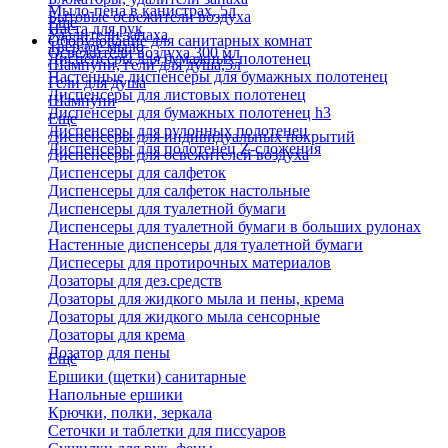
Мыло-пена в канистрах, 5л
Бытовые освежители воздуха
Еще
Паста для рук
Удалители запаха
Оборудование для санитарных комнат
Твердое мыло
Освежители воздуха 300 мл
Диспенсеры для бумажных полотенец
Шампуни, гели для душа,5л
Настенные диспенсеры для бумажных полотенец
Гели для душа
Диспенсеры для листовых полотенец
Шампуни
Диспенсеры для бумажных полотенец h3
Еще
Диспенсеры для рулонных полотенец
Диспенсеры для индивидуальных покрытий
Диспенсеры для полотенец Z-сложения
Диспенсеры для освежителей воздуха
Диспенсеры для салфеток
Диспенсеры для салфеток настольные
Диспенсеры для туалетной бумаги
Диспенсеры для туалетной бумаги в больших рулонах
Настенные диспенсеры для туалетной бумаги
Диспесеры для протирочных материалов
Дозаторы для дез.средств
Дозаторы для жидкого мыла и пены, крема
Дозаторы для жидкого мыла сенсорные
Дозаторы для крема
Дозатор для пены
Еще
Ершики (щетки) санитарные
Напольные ершики
Крючки, полки, зеркала
Сеточки и таблетки для писсуаров