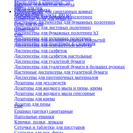
Мыло-пена в канистрах, 5л
Бытовые освежители воздуха
Еще
Паста для рук
Удалители запаха
Оборудование для санитарных комнат
Твердое мыло
Освежители воздуха 300 мл
Диспенсеры для бумажных полотенец
Шампуни, гели для душа,5л
Настенные диспенсеры для бумажных полотенец
Гели для душа
Диспенсеры для листовых полотенец
Шампуни
Диспенсеры для бумажных полотенец h3
Еще
Диспенсеры для рулонных полотенец
Диспенсеры для индивидуальных покрытий
Диспенсеры для полотенец Z-сложения
Диспенсеры для освежителей воздуха
Диспенсеры для салфеток
Диспенсеры для салфеток настольные
Диспенсеры для туалетной бумаги
Диспенсеры для туалетной бумаги в больших рулонах
Настенные диспенсеры для туалетной бумаги
Диспесеры для протирочных материалов
Дозаторы для дез.средств
Дозаторы для жидкого мыла и пены, крема
Дозаторы для жидкого мыла сенсорные
Дозаторы для крема
Дозатор для пены
Еще
Ершики (щетки) санитарные
Напольные ершики
Крючки, полки, зеркала
Сеточки и таблетки для писсуаров
Сушилки для рук, фены