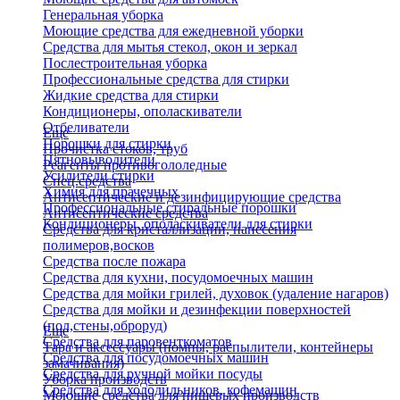
Генеральная уборка
Моющие средства для ежедневной уборки
Средства для мытья стекол, окон и зеркал
Послестроительная уборка
Профессиональные средства для стирки
Жидкие средства для стирки
Кондиционеры, ополаскиватели
Отбеливатели
Еще
Порошки для стирки
Прочистка стоков, труб
Пятновыводители
Реагенты противогололедные
Усилители стирки
Спец.средства
Химия для прачечных
Антисептические и дезинфицирующие средства
Профессиональные стиральные порошки
Антисептические средства
Кондиционеры, ополаскиватели для стирки
Средства для кристаллизации, нанесения
полимеров,восков
Средства после пожара
Средства для кухни, посудомоечных машин
Средства для мойки грилей, духовок (удаление нагаров)
Средства для мойки и дезинфекции поверхностей
(пол,стены,оброруд)
Еще
Средства для паровенткоматов
Тара и аксессуары (помпы, распылители, контейнеры
Средства для посудомоечных машин
замачивания)
Средства для ручной мойки посуды
Уборка производств
Средства для холодильников, кофемашин
Моющие средства для пищевых производств