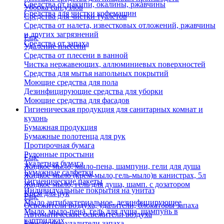
Средства от накипи, окалины, ржавчины
Уборка сан.узлов
Средства для чистки кофемашин
Средства для чистки туалетов
Средства от налета, известковых отложений, ржавчины
и других загрязнений
Еще
Средства от запаха
Удаление плесени
Средства от плесени в ванной
Чистка нержавеющих, аллюминиевых поверхностей
Средства для мытья напольных покрытий
Моющие средства для пола
Дезинфицирующие средства для уборки
Моющие средства для фасадов
Гигиеническая продукция для санитарных комнат и
кухонь
Бумажная продукция
Бумажные полотенца для рук
Протирочная бумага
Рулонные простыни
Еще
Туалетная бумага
Жидкое мыло, мыло-пена, шампуни, гели для душа
Бумажные салфетки
Жидкое мыло (крем-мыло,гель-мыло)в канистрах, 5л
Гигиенические пакеты
Жидкое мыло, гель для душа, шамп. с дозатором
Индивидуальные покрытия на унитаз
Крем для рук
Еще
Мыло антибактериальное, дезинфицирующее
Освежители воздуха, удалители, блокаторы запаха
Мыло, мыло-пена, гель для душа, шампунь в
Автоматические освежители воздуха
картриджах
Блокаторы, удалители запаха