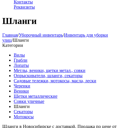
Контакты
Реквизиты
Шланги
Главная
/
Уборочный инвентарь
/
Инвентарь для уборки
улиц
/
Шланги
Категории
Вилы
Грабли
Лопаты
Метлы, веники, щетки метал., совки
Опрыскиватели, шланги, секаторы
Садовые тележки, мотокосы, масла, лески
Черенки
Веники
Щетки металлические
Совки уличные
Шланги
Секаторы
Мотокосы
Шланги в Новосибирске с доставкой. Продажа по цене от