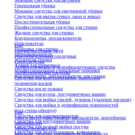
Моющие средства для автомоек
Генеральная уборка
Моющие средства для ежедневной уборки
Средства для мытья стекол, окон и зеркал
Послестроительная уборка
Профессиональные средства для стирки
Жидкие средства для стирки
Кондиционеры, ополаскиватели
Отбеливатели
Еще
Порошки для стирки
Прочистка стоков, труб
Пятновыводители
Реагенты противогололедные
Усилители стирки
Спец.средства
Химия для прачечных
Антисептические и дезинфицирующие средства
Профессиональные стиральные порошки
Антисептические средства
Кондиционеры, ополаскиватели для стирки
Средства для кристаллизации, нанесения
полимеров,восков
Средства после пожара
Средства для кухни, посудомоечных машин
Средства для мойки грилей, духовок (удаление нагаров)
Средства для мойки и дезинфекции поверхностей
(пол,стены,оброруд)
Еще
Средства для паровенткоматов
Тара и аксессуары (помпы, распылители, контейнеры
Средства для посудомоечных машин
замачивания)
Средства для ручной мойки посуды
Уборка производств
Средства для холодильников, кофемашин
Моющие средства для пищевых производств