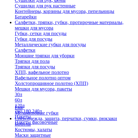
Сушилки для рук, фены
Сушилки для рук настенные
Контейнеры, корзины для мусора, пепельницы
Батарейки
Салфетки, тряпки, губки, протирочные материалы,
мешки для мусора
Губки, сетки для посуды
Губки для посуды
Металлические губки для посуды
Салфетки
Моющие тряпки для уборки
Тряпки для пола
Тряпки для посуды
ХПП, вафельное полотно
Вафельное полотно оптом
Холстопрошивное полотно (ХПП)
Мешки для мусора, пакеты
30л
60л
120л
Еще
160,180,240л
Меламиновые губки
Пакеты
Спец.одежда, защита, перчатки, сумки, рюкзаки
Пакеты фасовочные
Бахилы
Костюмы, халаты
Маски защитные