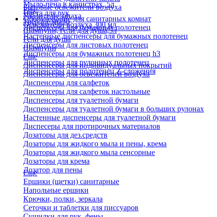
Мыло-пена в канистрах, 5л
Бытовые освежители воздуха
Еще
Паста для рук
Удалители запаха
Оборудование для санитарных комнат
Твердое мыло
Освежители воздуха 300 мл
Диспенсеры для бумажных полотенец
Шампуни, гели для душа,5л
Настенные диспенсеры для бумажных полотенец
Гели для душа
Диспенсеры для листовых полотенец
Шампуни
Диспенсеры для бумажных полотенец h3
Еще
Диспенсеры для рулонных полотенец
Диспенсеры для индивидуальных покрытий
Диспенсеры для полотенец Z-сложения
Диспенсеры для освежителей воздуха
Диспенсеры для салфеток
Диспенсеры для салфеток настольные
Диспенсеры для туалетной бумаги
Диспенсеры для туалетной бумаги в больших рулонах
Настенные диспенсеры для туалетной бумаги
Диспесеры для протирочных материалов
Дозаторы для дез.средств
Дозаторы для жидкого мыла и пены, крема
Дозаторы для жидкого мыла сенсорные
Дозаторы для крема
Дозатор для пены
Еще
Ершики (щетки) санитарные
Напольные ершики
Крючки, полки, зеркала
Сеточки и таблетки для писсуаров
Сушилки для рук, фены