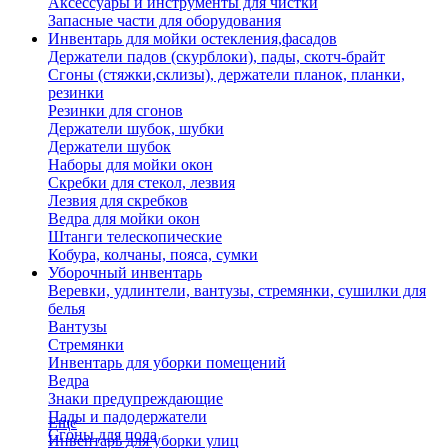
Аксессуары и инструменты для чистки
Запасные части для оборудования
Инвентарь для мойки остекления,фасадов
Держатели падов (скурблоки), пады, скотч-брайт
Сгоны (стяжки,склизы), держатели планок, планки,
резинки
Резинки для сгонов
Держатели шубок, шубки
Держатели шубок
Наборы для мойки окон
Скребки для стекол, лезвия
Лезвия для скребков
Ведра для мойки окон
Штанги телескопические
Кобура, колчаны, пояса, сумки
Уборочный инвентарь
Веревки, удлинтели, вантузы, стремянки, сушилки для
белья
Вантузы
Стремянки
Инвентарь для уборки помещений
Ведра
Знаки предупреждающие
Пады и падодержатели
Еще
Сгоны для пола
Инвентарь для уборки улиц