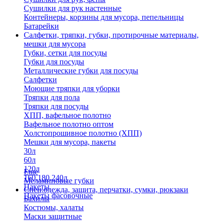
Сушилки для рук настенные
Контейнеры, корзины для мусора, пепельницы
Батарейки
Салфетки, тряпки, губки, протирочные материалы,
мешки для мусора
Губки, сетки для посуды
Губки для посуды
Металлические губки для посуды
Салфетки
Моющие тряпки для уборки
Тряпки для пола
Тряпки для посуды
ХПП, вафельное полотно
Вафельное полотно оптом
Холстопрошивное полотно (ХПП)
Мешки для мусора, пакеты
30л
60л
120л
Еще
160,180,240л
Меламиновые губки
Пакеты
Спец.одежда, защита, перчатки, сумки, рюкзаки
Пакеты фасовочные
Бахилы
Костюмы, халаты
Маски защитные