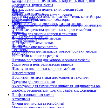
Тележки уборочные, отжимы, корзины, вкладыши
Вилы
Флаундеры, ручки, мопы
Грабли
Щетки, совки для подметания, дер.швабры
Лопаты
Еще
Отжим для тележек
Метлы, веники, щетки метал., совки
Тара и аксессуары (помпы, распылители, контейнеры
Ручки для швабр
Опрыскиватели, шланги, секаторы
замачивания)
Мопы
Садовые тележки, мотокосы, масла, лески
Профессиональная химия и акссесуары для химчистки
Швабры
Черенки
Основные средства для чистки ковров и мебели
Веники
Средства для чистки ковров и текстиля
Щетки металлические
Химия для химчистки мебели
Совки уличные
Преспреи для химчистки
Шланги
Кислотные ополаскиватели
Секаторы
Отбеливатели для матрасов, ковров, обивки мебели
Мотокосы
Усилители моющих средств
Пятновыводители для ковров и обивки мебели
Удалители и нейтрализаторы запахов
Шампуни для чистки ковров и мебели
Пеногасители
Пропитки, антистатики для ковров и текстиля
Средства для чистки кожи
Аксессуары для химчистки (шпателя, индикаторы ph,
скребки, распылители, щетки, салфетки, фонарики)
Профессиональная химия
Автохимия
Химия для чистки автомобилей
Моющие средства для автомоек