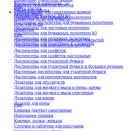
Мыло-пена в канистрах, 5л
Бытовые освежители воздуха
Еще
Паста для рук
Удалители запаха
Оборудование для санитарных комнат
Твердое мыло
Освежители воздуха 300 мл
Диспенсеры для бумажных полотенец
Шампуни, гели для душа,5л
Настенные диспенсеры для бумажных полотенец
Гели для душа
Диспенсеры для листовых полотенец
Шампуни
Диспенсеры для бумажных полотенец h3
Еще
Диспенсеры для рулонных полотенец
Диспенсеры для индивидуальных покрытий
Диспенсеры для полотенец Z-сложения
Диспенсеры для освежителей воздуха
Диспенсеры для салфеток
Диспенсеры для салфеток настольные
Диспенсеры для туалетной бумаги
Диспенсеры для туалетной бумаги в больших рулонах
Настенные диспенсеры для туалетной бумаги
Диспесеры для протирочных материалов
Дозаторы для дез.средств
Дозаторы для жидкого мыла и пены, крема
Дозаторы для жидкого мыла сенсорные
Дозаторы для крема
Дозатор для пены
Еще
Ершики (щетки) санитарные
Напольные ершики
Крючки, полки, зеркала
Сеточки и таблетки для писсуаров