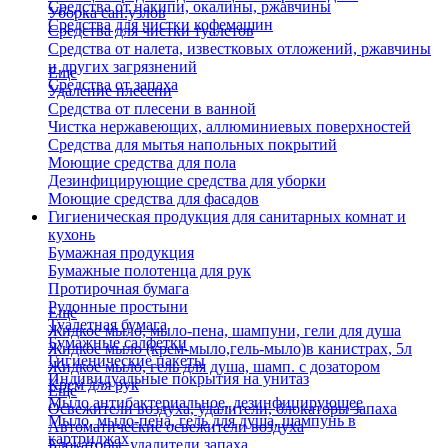
Средства от накипи, окалины, ржавчины
Уборка сан.узлов
Средства для чистки кофемашин
Средства для чистки туалетов
Средства от налета, известковых отложений, ржавчины
и других загрязнений
Еще
Средства от запаха
Удаление плесени
Средства от плесени в ванной
Чистка нержавеющих, аллюминиевых поверхностей
Средства для мытья напольных покрытий
Моющие средства для пола
Дезинфицирующие средства для уборки
Моющие средства для фасадов
Гигиеническая продукция для санитарных комнат и
кухонь
Бумажная продукция
Бумажные полотенца для рук
Протирочная бумага
Рулонные простыни
Еще
Туалетная бумага
Жидкое мыло, мыло-пена, шампуни, гели для душа
Бумажные салфетки
Жидкое мыло (крем-мыло,гель-мыло)в канистрах, 5л
Гигиенические пакеты
Жидкое мыло, гель для душа, шамп. с дозатором
Индивидуальные покрытия на унитаз
Крем для рук
Еще
Мыло антибактериальное, дезинфицирующее
Освежители воздуха, удалители, блокаторы запаха
Мыло, мыло-пена, гель для душа, шампунь в
Автоматические освежители воздуха
картриджах
Блокаторы, удалители запаха