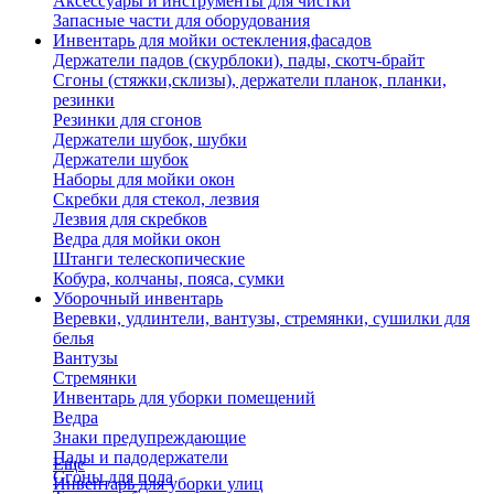
Аксессуары и инструменты для чистки
Запасные части для оборудования
Инвентарь для мойки остекления,фасадов
Держатели падов (скурблоки), пады, скотч-брайт
Сгоны (стяжки,склизы), держатели планок, планки,
резинки
Резинки для сгонов
Держатели шубок, шубки
Держатели шубок
Наборы для мойки окон
Скребки для стекол, лезвия
Лезвия для скребков
Ведра для мойки окон
Штанги телескопические
Кобура, колчаны, пояса, сумки
Уборочный инвентарь
Веревки, удлинтели, вантузы, стремянки, сушилки для
белья
Вантузы
Стремянки
Инвентарь для уборки помещений
Ведра
Знаки предупреждающие
Пады и падодержатели
Еще
Сгоны для пола
Инвентарь для уборки улиц