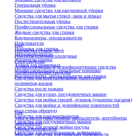
Генеральная уборка
Моющие средства для ежедневной уборки
Средства для мытья стекол, окон и зеркал
Послестроительная уборка
Профессиональные средства для стирки
Жидкие средства для стирки
Кондиционеры, ополаскиватели
Отбеливатели
Еще
Порошки для стирки
Прочистка стоков, труб
Пятновыводители
Реагенты противогололедные
Усилители стирки
Спец.средства
Химия для прачечных
Антисептические и дезинфицирующие средства
Профессиональные стиральные порошки
Антисептические средства
Кондиционеры, ополаскиватели для стирки
Средства для кристаллизации, нанесения
полимеров,восков
Средства после пожара
Средства для кухни, посудомоечных машин
Средства для мойки грилей, духовок (удаление нагаров)
Средства для мойки и дезинфекции поверхностей
(пол,стены,оброруд)
Еще
Средства для паровенткоматов
Тара и аксессуары (помпы, распылители, контейнеры
Средства для посудомоечных машин
замачивания)
Средства для ручной мойки посуды
Уборка производств
Средства для холодильников, кофемашин
Моющие средства для пищевых производств