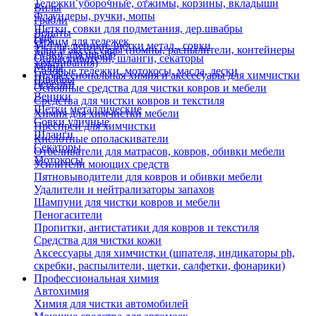
Тележки уборочные, отжимы, корзины, вкладыши
Вилы
Флаундеры, ручки, мопы
Грабли
Щетки, совки для подметания, дер.швабры
Лопаты
Еще
Отжим для тележек
Метлы, веники, щетки метал., совки
Тара и аксессуары (помпы, распылители, контейнеры
Ручки для швабр
Опрыскиватели, шланги, секаторы
замачивания)
Мопы
Садовые тележки, мотокосы, масла, лески
Профессиональная химия и акссесуары для химчистки
Швабры
Черенки
Основные средства для чистки ковров и мебели
Веники
Средства для чистки ковров и текстиля
Щетки металлические
Химия для химчистки мебели
Совки уличные
Преспреи для химчистки
Шланги
Кислотные ополаскиватели
Секаторы
Отбеливатели для матрасов, ковров, обивки мебели
Мотокосы
Усилители моющих средств
Пятновыводители для ковров и обивки мебели
Удалители и нейтрализаторы запахов
Шампуни для чистки ковров и мебели
Пеногасители
Пропитки, антистатики для ковров и текстиля
Средства для чистки кожи
Аксессуары для химчистки (шпателя, индикаторы ph,
скребки, распылители, щетки, салфетки, фонарики)
Профессиональная химия
Автохимия
Химия для чистки автомобилей