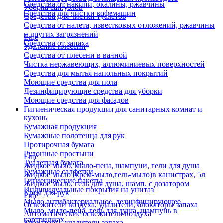
Средства от накипи, окалины, ржавчины
Уборка сан.узлов
Средства для чистки кофемашин
Средства для чистки туалетов
Средства от налета, известковых отложений, ржавчины
и других загрязнений
Еще
Средства от запаха
Удаление плесени
Средства от плесени в ванной
Чистка нержавеющих, аллюминиевых поверхностей
Средства для мытья напольных покрытий
Моющие средства для пола
Дезинфицирующие средства для уборки
Моющие средства для фасадов
Гигиеническая продукция для санитарных комнат и
кухонь
Бумажная продукция
Бумажные полотенца для рук
Протирочная бумага
Рулонные простыни
Еще
Туалетная бумага
Жидкое мыло, мыло-пена, шампуни, гели для душа
Бумажные салфетки
Жидкое мыло (крем-мыло,гель-мыло)в канистрах, 5л
Гигиенические пакеты
Жидкое мыло, гель для душа, шамп. с дозатором
Индивидуальные покрытия на унитаз
Крем для рук
Еще
Мыло антибактериальное, дезинфицирующее
Освежители воздуха, удалители, блокаторы запаха
Мыло, мыло-пена, гель для душа, шампунь в
Автоматические освежители воздуха
картриджах
Блокаторы, удалители запаха