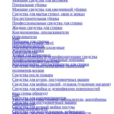
Моющие средства для автомоек
Генеральная уборка
Моющие средства для ежедневной уборки
Средства для мытья стекол, окон и зеркал
Послестроительная уборка
Профессиональные средства для стирки
Жидкие средства для стирки
Кондиционеры, ополаскиватели
Отбеливатели
Еще
Порошки для стирки
Прочистка стоков, труб
Пятновыводители
Реагенты противогололедные
Усилители стирки
Спец.средства
Химия для прачечных
Антисептические и дезинфицирующие средства
Профессиональные стиральные порошки
Антисептические средства
Кондиционеры, ополаскиватели для стирки
Средства для кристаллизации, нанесения
полимеров,восков
Средства после пожара
Средства для кухни, посудомоечных машин
Средства для мойки грилей, духовок (удаление нагаров)
Средства для мойки и дезинфекции поверхностей
(пол,стены,оброруд)
Еще
Средства для паровенткоматов
Тара и аксессуары (помпы, распылители, контейнеры
Средства для посудомоечных машин
замачивания)
Средства для ручной мойки посуды
Уборка производств
Средства для холодильников, кофемашин
Моющие средства для пищевых производств