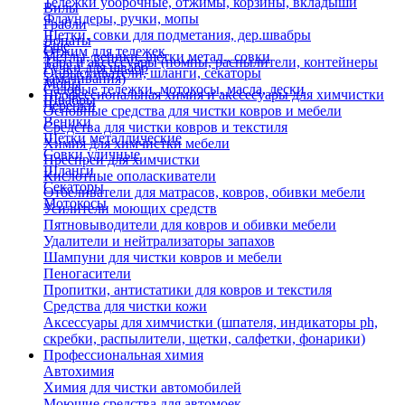
Тележки уборочные, отжимы, корзины, вкладыши
Вилы
Флаундеры, ручки, мопы
Грабли
Щетки, совки для подметания, дер.швабры
Лопаты
Еще
Отжим для тележек
Метлы, веники, щетки метал., совки
Тара и аксессуары (помпы, распылители, контейнеры
Ручки для швабр
Опрыскиватели, шланги, секаторы
замачивания)
Мопы
Садовые тележки, мотокосы, масла, лески
Профессиональная химия и акссесуары для химчистки
Швабры
Черенки
Основные средства для чистки ковров и мебели
Веники
Средства для чистки ковров и текстиля
Щетки металлические
Химия для химчистки мебели
Совки уличные
Преспреи для химчистки
Шланги
Кислотные ополаскиватели
Секаторы
Отбеливатели для матрасов, ковров, обивки мебели
Мотокосы
Усилители моющих средств
Пятновыводители для ковров и обивки мебели
Удалители и нейтрализаторы запахов
Шампуни для чистки ковров и мебели
Пеногасители
Пропитки, антистатики для ковров и текстиля
Средства для чистки кожи
Аксессуары для химчистки (шпателя, индикаторы ph,
скребки, распылители, щетки, салфетки, фонарики)
Профессиональная химия
Автохимия
Химия для чистки автомобилей
Моющие средства для автомоек