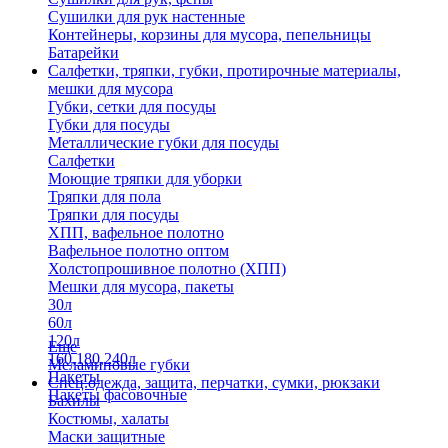
Сушилки для рук настенные
Контейнеры, корзины для мусора, пепельницы
Батарейки
Салфетки, тряпки, губки, протирочные материалы,
мешки для мусора
Губки, сетки для посуды
Губки для посуды
Металлические губки для посуды
Салфетки
Моющие тряпки для уборки
Тряпки для пола
Тряпки для посуды
ХПП, вафельное полотно
Вафельное полотно оптом
Холстопрошивное полотно (ХПП)
Мешки для мусора, пакеты
30л
60л
120л
Еще
160,180,240л
Меламиновые губки
Пакеты
Спец.одежда, защита, перчатки, сумки, рюкзаки
Пакеты фасовочные
Бахилы
Костюмы, халаты
Маски защитные