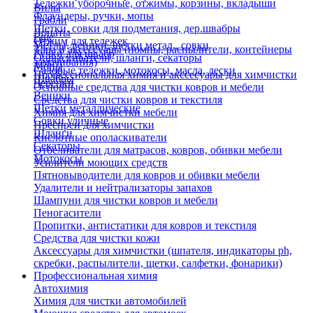
Тележки уборочные, отжимы, корзины, вкладыши
Вилы
Флаундеры, ручки, мопы
Грабли
Щетки, совки для подметания, дер.швабры
Лопаты
Еще
Отжим для тележек
Метлы, веники, щетки метал., совки
Тара и аксессуары (помпы, распылители, контейнеры
Ручки для швабр
Опрыскиватели, шланги, секаторы
замачивания)
Мопы
Садовые тележки, мотокосы, масла, лески
Профессиональная химия и акссесуары для химчистки
Швабры
Черенки
Основные средства для чистки ковров и мебели
Веники
Средства для чистки ковров и текстиля
Щетки металлические
Химия для химчистки мебели
Совки уличные
Преспреи для химчистки
Шланги
Кислотные ополаскиватели
Секаторы
Отбеливатели для матрасов, ковров, обивки мебели
Мотокосы
Усилители моющих средств
Пятновыводители для ковров и обивки мебели
Удалители и нейтрализаторы запахов
Шампуни для чистки ковров и мебели
Пеногасители
Пропитки, антистатики для ковров и текстиля
Средства для чистки кожи
Аксессуары для химчистки (шпателя, индикаторы ph,
скребки, распылители, щетки, салфетки, фонарики)
Профессиональная химия
Автохимия
Химия для чистки автомобилей