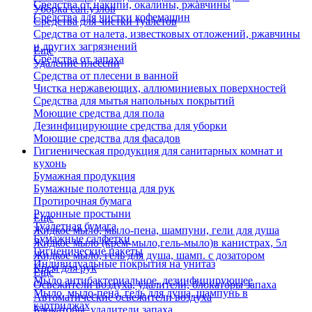
Средства от накипи, окалины, ржавчины
Уборка сан.узлов
Средства для чистки кофемашин
Средства для чистки туалетов
Средства от налета, известковых отложений, ржавчины
и других загрязнений
Еще
Средства от запаха
Удаление плесени
Средства от плесени в ванной
Чистка нержавеющих, аллюминиевых поверхностей
Средства для мытья напольных покрытий
Моющие средства для пола
Дезинфицирующие средства для уборки
Моющие средства для фасадов
Гигиеническая продукция для санитарных комнат и
кухонь
Бумажная продукция
Бумажные полотенца для рук
Протирочная бумага
Рулонные простыни
Еще
Туалетная бумага
Жидкое мыло, мыло-пена, шампуни, гели для душа
Бумажные салфетки
Жидкое мыло (крем-мыло,гель-мыло)в канистрах, 5л
Гигиенические пакеты
Жидкое мыло, гель для душа, шамп. с дозатором
Индивидуальные покрытия на унитаз
Крем для рук
Еще
Мыло антибактериальное, дезинфицирующее
Освежители воздуха, удалители, блокаторы запаха
Мыло, мыло-пена, гель для душа, шампунь в
Автоматические освежители воздуха
картриджах
Блокаторы, удалители запаха