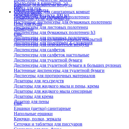
Мыло-пена в канистрах, 5л
Бытовые освежители воздуха
Еще
Паста для рук
Удалители запаха
Оборудование для санитарных комнат
Твердое мыло
Освежители воздуха 300 мл
Диспенсеры для бумажных полотенец
Шампуни, гели для душа,5л
Настенные диспенсеры для бумажных полотенец
Гели для душа
Диспенсеры для листовых полотенец
Шампуни
Диспенсеры для бумажных полотенец h3
Еще
Диспенсеры для рулонных полотенец
Диспенсеры для индивидуальных покрытий
Диспенсеры для полотенец Z-сложения
Диспенсеры для освежителей воздуха
Диспенсеры для салфеток
Диспенсеры для салфеток настольные
Диспенсеры для туалетной бумаги
Диспенсеры для туалетной бумаги в больших рулонах
Настенные диспенсеры для туалетной бумаги
Диспесеры для протирочных материалов
Дозаторы для дез.средств
Дозаторы для жидкого мыла и пены, крема
Дозаторы для жидкого мыла сенсорные
Дозаторы для крема
Дозатор для пены
Еще
Ершики (щетки) санитарные
Напольные ершики
Крючки, полки, зеркала
Сеточки и таблетки для писсуаров