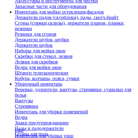
Аксессуары и инструменты для чистки
Запасные части для оборудования
Инвентарь для мойки остекления,фасадов
Держатели падов (скурблоки), пады, скотч-брайт
Сгоны (стяжки,склизы), держатели планок, планки,
резинки
Резинки для сгонов
Держатели шубок, шубки
Держатели шубок
Наборы для мойки окон
Скребки для стекол, лезвия
Лезвия для скребков
Ведра для мойки окон
Штанги телескопические
Кобура, колчаны, пояса, сумки
Уборочный инвентарь
Веревки, удлинтели, вантузы, стремянки, сушилки для
белья
Вантузы
Стремянки
Инвентарь для уборки помещений
Ведра
Знаки предупреждающие
Пады и падодержатели
Еще
Сгоны для пола
Инвентарь для уборки улиц