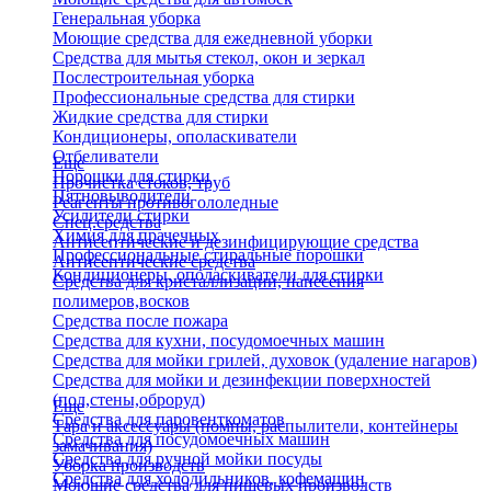
Генеральная уборка
Моющие средства для ежедневной уборки
Средства для мытья стекол, окон и зеркал
Послестроительная уборка
Профессиональные средства для стирки
Жидкие средства для стирки
Кондиционеры, ополаскиватели
Отбеливатели
Еще
Порошки для стирки
Прочистка стоков, труб
Пятновыводители
Реагенты противогололедные
Усилители стирки
Спец.средства
Химия для прачечных
Антисептические и дезинфицирующие средства
Профессиональные стиральные порошки
Антисептические средства
Кондиционеры, ополаскиватели для стирки
Средства для кристаллизации, нанесения
полимеров,восков
Средства после пожара
Средства для кухни, посудомоечных машин
Средства для мойки грилей, духовок (удаление нагаров)
Средства для мойки и дезинфекции поверхностей
(пол,стены,оброруд)
Еще
Средства для паровенткоматов
Тара и аксессуары (помпы, распылители, контейнеры
Средства для посудомоечных машин
замачивания)
Средства для ручной мойки посуды
Уборка производств
Средства для холодильников, кофемашин
Моющие средства для пищевых производств