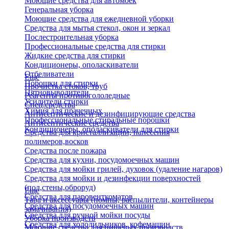
Моющие средства для автомоек
Генеральная уборка
Моющие средства для ежедневной уборки
Средства для мытья стекол, окон и зеркал
Послестроительная уборка
Профессиональные средства для стирки
Жидкие средства для стирки
Кондиционеры, ополаскиватели
Отбеливатели
Еще
Порошки для стирки
Прочистка стоков, труб
Пятновыводители
Реагенты противогололедные
Усилители стирки
Спец.средства
Химия для прачечных
Антисептические и дезинфицирующие средства
Профессиональные стиральные порошки
Антисептические средства
Кондиционеры, ополаскиватели для стирки
Средства для кристаллизации, нанесения
полимеров,восков
Средства после пожара
Средства для кухни, посудомоечных машин
Средства для мойки грилей, духовок (удаление нагаров)
Средства для мойки и дезинфекции поверхностей
(пол,стены,оброруд)
Еще
Средства для паровенткоматов
Тара и аксессуары (помпы, распылители, контейнеры
Средства для посудомоечных машин
замачивания)
Средства для ручной мойки посуды
Уборка производств
Средства для холодильников, кофемашин
Моющие средства для пищевых производств