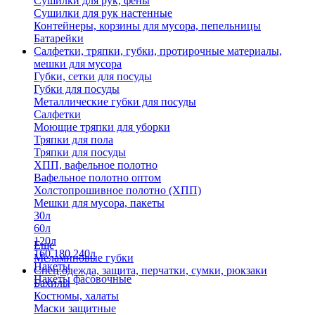
Сушилки для рук, фены
Сушилки для рук настенные
Контейнеры, корзины для мусора, пепельницы
Батарейки
Салфетки, тряпки, губки, протирочные материалы,
мешки для мусора
Губки, сетки для посуды
Губки для посуды
Металлические губки для посуды
Салфетки
Моющие тряпки для уборки
Тряпки для пола
Тряпки для посуды
ХПП, вафельное полотно
Вафельное полотно оптом
Холстопрошивное полотно (ХПП)
Мешки для мусора, пакеты
30л
60л
120л
Еще
160,180,240л
Меламиновые губки
Пакеты
Спец.одежда, защита, перчатки, сумки, рюкзаки
Пакеты фасовочные
Бахилы
Костюмы, халаты
Маски защитные