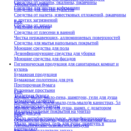
Средства от накипи, окалины, ржавчины
Уборка сан.узлов
Средства для чистки кофемашин
Средства для чистки туалетов
Средства от налета, известковых отложений, ржавчины
и других загрязнений
Еще
Средства от запаха
Удаление плесени
Средства от плесени в ванной
Чистка нержавеющих, аллюминиевых поверхностей
Средства для мытья напольных покрытий
Моющие средства для пола
Дезинфицирующие средства для уборки
Моющие средства для фасадов
Гигиеническая продукция для санитарных комнат и
кухонь
Бумажная продукция
Бумажные полотенца для рук
Протирочная бумага
Рулонные простыни
Еще
Туалетная бумага
Жидкое мыло, мыло-пена, шампуни, гели для душа
Бумажные салфетки
Жидкое мыло (крем-мыло,гель-мыло)в канистрах, 5л
Гигиенические пакеты
Жидкое мыло, гель для душа, шамп. с дозатором
Индивидуальные покрытия на унитаз
Крем для рук
Еще
Мыло антибактериальное, дезинфицирующее
Освежители воздуха, удалители, блокаторы запаха
Мыло, мыло-пена, гель для душа, шампунь в
Автоматические освежители воздуха
картриджах
Блокаторы, удалители запаха