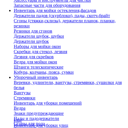
Аксессуары и инструменты для чистки
Запасные части для оборудования
Инвентарь для мойки остекления,фасадов
Держатели падов (скурблоки), пады, скотч-брайт
Сгоны (стяжки,склизы), держатели планок, планки,
резинки
Резинки для сгонов
Держатели шубок, шубки
Держатели шубок
Наборы для мойки окон
Скребки для стекол, лезвия
Лезвия для скребков
Ведра для мойки окон
Штанги телескопические
Кобура, колчаны, пояса, сумки
Уборочный инвентарь
Веревки, удлинтели, вантузы, стремянки, сушилки для
белья
Вантузы
Стремянки
Инвентарь для уборки помещений
Ведра
Знаки предупреждающие
Пады и падодержатели
Еще
Сгоны для пола
Инвентарь для уборки улиц