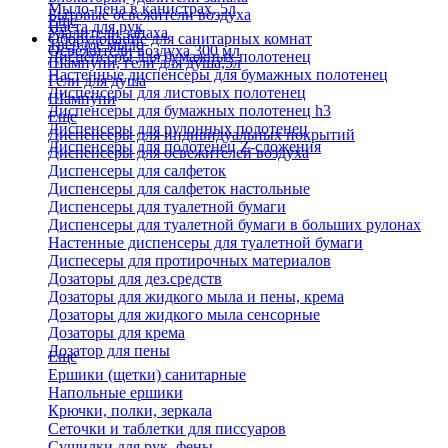
Мыло-пена в канистрах, 5л
Бытовые освежители воздуха
Еще
Паста для рук
Удалители запаха
Оборудование для санитарных комнат
Твердое мыло
Освежители воздуха 300 мл
Диспенсеры для бумажных полотенец
Шампуни, гели для душа,5л
Настенные диспенсеры для бумажных полотенец
Гели для душа
Диспенсеры для листовых полотенец
Шампуни
Диспенсеры для бумажных полотенец h3
Еще
Диспенсеры для рулонных полотенец
Диспенсеры для индивидуальных покрытий
Диспенсеры для полотенец Z-сложения
Диспенсеры для освежителей воздуха
Диспенсеры для салфеток
Диспенсеры для салфеток настольные
Диспенсеры для туалетной бумаги
Диспенсеры для туалетной бумаги в больших рулонах
Настенные диспенсеры для туалетной бумаги
Диспесеры для протирочных материалов
Дозаторы для дез.средств
Дозаторы для жидкого мыла и пены, крема
Дозаторы для жидкого мыла сенсорные
Дозаторы для крема
Дозатор для пены
Еще
Ершики (щетки) санитарные
Напольные ершики
Крючки, полки, зеркала
Сеточки и таблетки для писсуаров
Сушилки для рук, фены