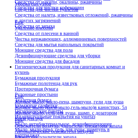
Средства от накипи, окалины, ржавчины
Уборка сан.узлов
Средства для чистки кофемашин
Средства для чистки туалетов
Средства от налета, известковых отложений, ржавчины
и других загрязнений
Еще
Средства от запаха
Удаление плесени
Средства от плесени в ванной
Чистка нержавеющих, аллюминиевых поверхностей
Средства для мытья напольных покрытий
Моющие средства для пола
Дезинфицирующие средства для уборки
Моющие средства для фасадов
Гигиеническая продукция для санитарных комнат и
кухонь
Бумажная продукция
Бумажные полотенца для рук
Протирочная бумага
Рулонные простыни
Еще
Туалетная бумага
Жидкое мыло, мыло-пена, шампуни, гели для душа
Бумажные салфетки
Жидкое мыло (крем-мыло,гель-мыло)в канистрах, 5л
Гигиенические пакеты
Жидкое мыло, гель для душа, шамп. с дозатором
Индивидуальные покрытия на унитаз
Крем для рук
Еще
Мыло антибактериальное, дезинфицирующее
Освежители воздуха, удалители, блокаторы запаха
Мыло, мыло-пена, гель для душа, шампунь в
Автоматические освежители воздуха
картриджах
Блокаторы, удалители запаха