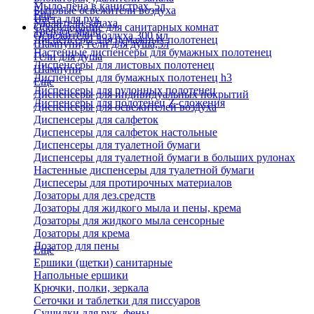
Мыло-пена в канистрах, 5л
Бытовые освежители воздуха
Еще
Паста для рук
Удалители запаха
Оборудование для санитарных комнат
Твердое мыло
Освежители воздуха 300 мл
Диспенсеры для бумажных полотенец
Шампуни, гели для душа,5л
Настенные диспенсеры для бумажных полотенец
Гели для душа
Диспенсеры для листовых полотенец
Шампуни
Диспенсеры для бумажных полотенец h3
Еще
Диспенсеры для рулонных полотенец
Диспенсеры для индивидуальных покрытий
Диспенсеры для полотенец Z-сложения
Диспенсеры для освежителей воздуха
Диспенсеры для салфеток
Диспенсеры для салфеток настольные
Диспенсеры для туалетной бумаги
Диспенсеры для туалетной бумаги в больших рулонах
Настенные диспенсеры для туалетной бумаги
Диспесеры для протирочных материалов
Дозаторы для дез.средств
Дозаторы для жидкого мыла и пены, крема
Дозаторы для жидкого мыла сенсорные
Дозаторы для крема
Дозатор для пены
Еще
Ершики (щетки) санитарные
Напольные ершики
Крючки, полки, зеркала
Сеточки и таблетки для писсуаров
Сушилки для рук, фены