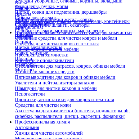
Тележки уборочные, отжимы, корзины, вкладыши
Вилы
Флаундеры, ручки, мопы
Грабли
Щетки, совки для подметания, дер.швабры
Лопаты
Еще
Отжим для тележек
Метлы, веники, щетки метал., совки
Тара и аксессуары (помпы, распылители, контейнеры
Ручки для швабр
Опрыскиватели, шланги, секаторы
замачивания)
Мопы
Садовые тележки, мотокосы, масла, лески
Профессиональная химия и акссесуары для химчистки
Швабры
Черенки
Основные средства для чистки ковров и мебели
Веники
Средства для чистки ковров и текстиля
Щетки металлические
Химия для химчистки мебели
Совки уличные
Преспреи для химчистки
Шланги
Кислотные ополаскиватели
Секаторы
Отбеливатели для матрасов, ковров, обивки мебели
Мотокосы
Усилители моющих средств
Пятновыводители для ковров и обивки мебели
Удалители и нейтрализаторы запахов
Шампуни для чистки ковров и мебели
Пеногасители
Пропитки, антистатики для ковров и текстиля
Средства для чистки кожи
Аксессуары для химчистки (шпателя, индикаторы ph,
скребки, распылители, щетки, салфетки, фонарики)
Профессиональная химия
Автохимия
Химия для чистки автомобилей
Моющие средства для автомоек