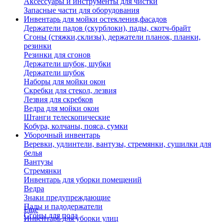
Аксессуары и инструменты для чистки
Запасные части для оборудования
Инвентарь для мойки остекления,фасадов
Держатели падов (скурблоки), пады, скотч-брайт
Сгоны (стяжки,склизы), держатели планок, планки,
резинки
Резинки для сгонов
Держатели шубок, шубки
Держатели шубок
Наборы для мойки окон
Скребки для стекол, лезвия
Лезвия для скребков
Ведра для мойки окон
Штанги телескопические
Кобура, колчаны, пояса, сумки
Уборочный инвентарь
Веревки, удлинтели, вантузы, стремянки, сушилки для
белья
Вантузы
Стремянки
Инвентарь для уборки помещений
Ведра
Знаки предупреждающие
Пады и падодержатели
Еще
Сгоны для пола
Инвентарь для уборки улиц