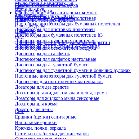
Мыло-пена в канистрах, 5л
Бытовые освежители воздуха
Еще
Паста для рук
Удалители запаха
Оборудование для санитарных комнат
Твердое мыло
Освежители воздуха 300 мл
Диспенсеры для бумажных полотенец
Шампуни, гели для душа,5л
Настенные диспенсеры для бумажных полотенец
Гели для душа
Диспенсеры для листовых полотенец
Шампуни
Диспенсеры для бумажных полотенец h3
Еще
Диспенсеры для рулонных полотенец
Диспенсеры для индивидуальных покрытий
Диспенсеры для полотенец Z-сложения
Диспенсеры для освежителей воздуха
Диспенсеры для салфеток
Диспенсеры для салфеток настольные
Диспенсеры для туалетной бумаги
Диспенсеры для туалетной бумаги в больших рулонах
Настенные диспенсеры для туалетной бумаги
Диспесеры для протирочных материалов
Дозаторы для дез.средств
Дозаторы для жидкого мыла и пены, крема
Дозаторы для жидкого мыла сенсорные
Дозаторы для крема
Дозатор для пены
Еще
Ершики (щетки) санитарные
Напольные ершики
Крючки, полки, зеркала
Сеточки и таблетки для писсуаров