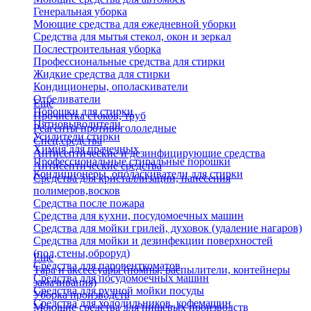
Генеральная уборка
Моющие средства для ежедневной уборки
Средства для мытья стекол, окон и зеркал
Послестроительная уборка
Профессиональные средства для стирки
Жидкие средства для стирки
Кондиционеры, ополаскиватели
Отбеливатели
Еще
Порошки для стирки
Прочистка стоков, труб
Пятновыводители
Реагенты противогололедные
Усилители стирки
Спец.средства
Химия для прачечных
Антисептические и дезинфицирующие средства
Профессиональные стиральные порошки
Антисептические средства
Кондиционеры, ополаскиватели для стирки
Средства для кристаллизации, нанесения
полимеров,восков
Средства после пожара
Средства для кухни, посудомоечных машин
Средства для мойки грилей, духовок (удаление нагаров)
Средства для мойки и дезинфекции поверхностей
(пол,стены,оброруд)
Еще
Средства для паровенткоматов
Тара и аксессуары (помпы, распылители, контейнеры
Средства для посудомоечных машин
замачивания)
Средства для ручной мойки посуды
Уборка производств
Средства для холодильников, кофемашин
Моющие средства для пищевых производств