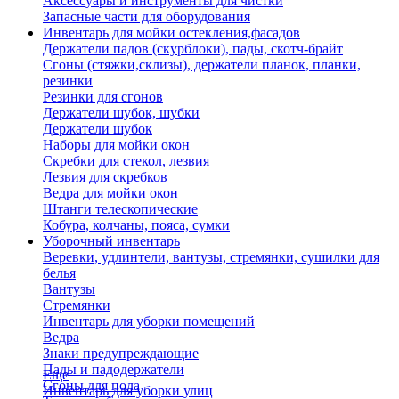
Аксессуары и инструменты для чистки
Запасные части для оборудования
Инвентарь для мойки остекления,фасадов
Держатели падов (скурблоки), пады, скотч-брайт
Сгоны (стяжки,склизы), держатели планок, планки,
резинки
Резинки для сгонов
Держатели шубок, шубки
Держатели шубок
Наборы для мойки окон
Скребки для стекол, лезвия
Лезвия для скребков
Ведра для мойки окон
Штанги телескопические
Кобура, колчаны, пояса, сумки
Уборочный инвентарь
Веревки, удлинтели, вантузы, стремянки, сушилки для
белья
Вантузы
Стремянки
Инвентарь для уборки помещений
Ведра
Знаки предупреждающие
Пады и падодержатели
Еще
Сгоны для пола
Инвентарь для уборки улиц