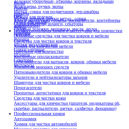
Тележки уборочные, отжимы, корзины, вкладыши
Вилы
Флаундеры, ручки, мопы
Грабли
Щетки, совки для подметания, дер.швабры
Лопаты
Еще
Отжим для тележек
Метлы, веники, щетки метал., совки
Тара и аксессуары (помпы, распылители, контейнеры
Ручки для швабр
Опрыскиватели, шланги, секаторы
замачивания)
Мопы
Садовые тележки, мотокосы, масла, лески
Профессиональная химия и акссесуары для химчистки
Швабры
Черенки
Основные средства для чистки ковров и мебели
Веники
Средства для чистки ковров и текстиля
Щетки металлические
Химия для химчистки мебели
Совки уличные
Преспреи для химчистки
Шланги
Кислотные ополаскиватели
Секаторы
Отбеливатели для матрасов, ковров, обивки мебели
Мотокосы
Усилители моющих средств
Пятновыводители для ковров и обивки мебели
Удалители и нейтрализаторы запахов
Шампуни для чистки ковров и мебели
Пеногасители
Пропитки, антистатики для ковров и текстиля
Средства для чистки кожи
Аксессуары для химчистки (шпателя, индикаторы ph,
скребки, распылители, щетки, салфетки, фонарики)
Профессиональная химия
Автохимия
Химия для чистки автомобилей