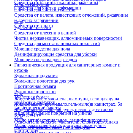
Средства от накипи, окалины, ржавчины
Уборка сан.узлов
Средства для чистки кофемашин
Средства для чистки туалетов
Средства от налета, известковых отложений, ржавчины
и других загрязнений
Еще
Средства от запаха
Удаление плесени
Средства от плесени в ванной
Чистка нержавеющих, аллюминиевых поверхностей
Средства для мытья напольных покрытий
Моющие средства для пола
Дезинфицирующие средства для уборки
Моющие средства для фасадов
Гигиеническая продукция для санитарных комнат и
кухонь
Бумажная продукция
Бумажные полотенца для рук
Протирочная бумага
Рулонные простыни
Еще
Туалетная бумага
Жидкое мыло, мыло-пена, шампуни, гели для душа
Бумажные салфетки
Жидкое мыло (крем-мыло,гель-мыло)в канистрах, 5л
Гигиенические пакеты
Жидкое мыло, гель для душа, шамп. с дозатором
Индивидуальные покрытия на унитаз
Крем для рук
Еще
Мыло антибактериальное, дезинфицирующее
Освежители воздуха, удалители, блокаторы запаха
Мыло, мыло-пена, гель для душа, шампунь в
Автоматические освежители воздуха
картриджах
Блокаторы, удалители запаха