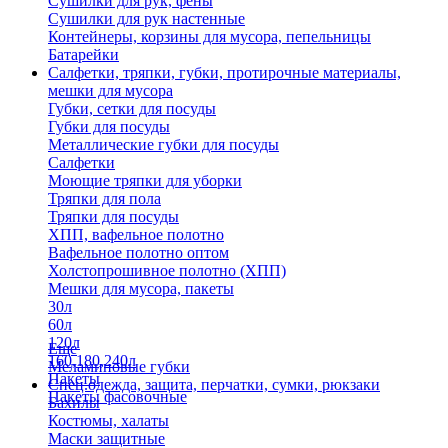
Сушилки для рук, фены
Сушилки для рук настенные
Контейнеры, корзины для мусора, пепельницы
Батарейки
Салфетки, тряпки, губки, протирочные материалы,
мешки для мусора
Губки, сетки для посуды
Губки для посуды
Металлические губки для посуды
Салфетки
Моющие тряпки для уборки
Тряпки для пола
Тряпки для посуды
ХПП, вафельное полотно
Вафельное полотно оптом
Холстопрошивное полотно (ХПП)
Мешки для мусора, пакеты
30л
60л
120л
Еще
160,180,240л
Меламиновые губки
Пакеты
Спец.одежда, защита, перчатки, сумки, рюкзаки
Пакеты фасовочные
Бахилы
Костюмы, халаты
Маски защитные