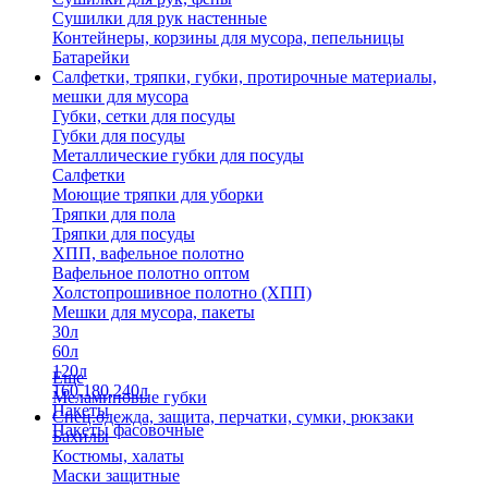
Сушилки для рук настенные
Контейнеры, корзины для мусора, пепельницы
Батарейки
Салфетки, тряпки, губки, протирочные материалы,
мешки для мусора
Губки, сетки для посуды
Губки для посуды
Металлические губки для посуды
Салфетки
Моющие тряпки для уборки
Тряпки для пола
Тряпки для посуды
ХПП, вафельное полотно
Вафельное полотно оптом
Холстопрошивное полотно (ХПП)
Мешки для мусора, пакеты
30л
60л
120л
Еще
160,180,240л
Меламиновые губки
Пакеты
Спец.одежда, защита, перчатки, сумки, рюкзаки
Пакеты фасовочные
Бахилы
Костюмы, халаты
Маски защитные