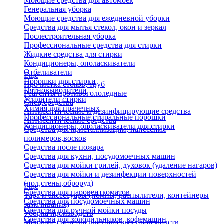
Моющие средства для автомоек
Генеральная уборка
Моющие средства для ежедневной уборки
Средства для мытья стекол, окон и зеркал
Послестроительная уборка
Профессиональные средства для стирки
Жидкие средства для стирки
Кондиционеры, ополаскиватели
Отбеливатели
Еще
Порошки для стирки
Прочистка стоков, труб
Пятновыводители
Реагенты противогололедные
Усилители стирки
Спец.средства
Химия для прачечных
Антисептические и дезинфицирующие средства
Профессиональные стиральные порошки
Антисептические средства
Кондиционеры, ополаскиватели для стирки
Средства для кристаллизации, нанесения
полимеров,восков
Средства после пожара
Средства для кухни, посудомоечных машин
Средства для мойки грилей, духовок (удаление нагаров)
Средства для мойки и дезинфекции поверхностей
(пол,стены,оброруд)
Еще
Средства для паровенткоматов
Тара и аксессуары (помпы, распылители, контейнеры
Средства для посудомоечных машин
замачивания)
Средства для ручной мойки посуды
Уборка производств
Средства для холодильников, кофемашин
Моющие средства для пищевых производств