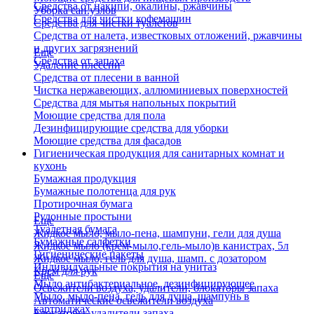
Средства от накипи, окалины, ржавчины
Уборка сан.узлов
Средства для чистки кофемашин
Средства для чистки туалетов
Средства от налета, известковых отложений, ржавчины
и других загрязнений
Еще
Средства от запаха
Удаление плесени
Средства от плесени в ванной
Чистка нержавеющих, аллюминиевых поверхностей
Средства для мытья напольных покрытий
Моющие средства для пола
Дезинфицирующие средства для уборки
Моющие средства для фасадов
Гигиеническая продукция для санитарных комнат и
кухонь
Бумажная продукция
Бумажные полотенца для рук
Протирочная бумага
Рулонные простыни
Еще
Туалетная бумага
Жидкое мыло, мыло-пена, шампуни, гели для душа
Бумажные салфетки
Жидкое мыло (крем-мыло,гель-мыло)в канистрах, 5л
Гигиенические пакеты
Жидкое мыло, гель для душа, шамп. с дозатором
Индивидуальные покрытия на унитаз
Крем для рук
Еще
Мыло антибактериальное, дезинфицирующее
Освежители воздуха, удалители, блокаторы запаха
Мыло, мыло-пена, гель для душа, шампунь в
Автоматические освежители воздуха
картриджах
Блокаторы, удалители запаха