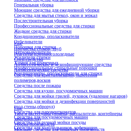
Генеральная уборка
Моющие средства для ежедневной уборки
Средства для мытья стекол, окон и зеркал
Послестроительная уборка
Профессиональные средства для стирки
Жидкие средства для стирки
Кондиционеры, ополаскиватели
Отбеливатели
Еще
Порошки для стирки
Прочистка стоков, труб
Пятновыводители
Реагенты противогололедные
Усилители стирки
Спец.средства
Химия для прачечных
Антисептические и дезинфицирующие средства
Профессиональные стиральные порошки
Антисептические средства
Кондиционеры, ополаскиватели для стирки
Средства для кристаллизации, нанесения
полимеров,восков
Средства после пожара
Средства для кухни, посудомоечных машин
Средства для мойки грилей, духовок (удаление нагаров)
Средства для мойки и дезинфекции поверхностей
(пол,стены,оброруд)
Еще
Средства для паровенткоматов
Тара и аксессуары (помпы, распылители, контейнеры
Средства для посудомоечных машин
замачивания)
Средства для ручной мойки посуды
Уборка производств
Средства для холодильников, кофемашин
Моющие средства для пищевых производств