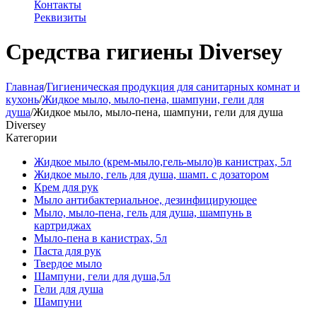
Контакты
Реквизиты
Средства гигиены Diversey
Главная
/
Гигиеническая продукция для санитарных комнат и
кухонь
/
Жидкое мыло, мыло-пена, шампуни, гели для
душа
/
Жидкое мыло, мыло-пена, шампуни, гели для душа
Diversey
Категории
Жидкое мыло (крем-мыло,гель-мыло)в канистрах, 5л
Жидкое мыло, гель для душа, шамп. с дозатором
Крем для рук
Мыло антибактериальное, дезинфицирующее
Мыло, мыло-пена, гель для душа, шампунь в
картриджах
Мыло-пена в канистрах, 5л
Паста для рук
Твердое мыло
Шампуни, гели для душа,5л
Гели для душа
Шампуни