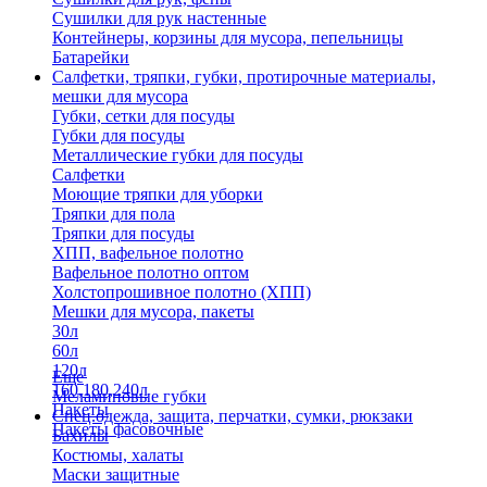
Сушилки для рук настенные
Контейнеры, корзины для мусора, пепельницы
Батарейки
Салфетки, тряпки, губки, протирочные материалы,
мешки для мусора
Губки, сетки для посуды
Губки для посуды
Металлические губки для посуды
Салфетки
Моющие тряпки для уборки
Тряпки для пола
Тряпки для посуды
ХПП, вафельное полотно
Вафельное полотно оптом
Холстопрошивное полотно (ХПП)
Мешки для мусора, пакеты
30л
60л
120л
Еще
160,180,240л
Меламиновые губки
Пакеты
Спец.одежда, защита, перчатки, сумки, рюкзаки
Пакеты фасовочные
Бахилы
Костюмы, халаты
Маски защитные