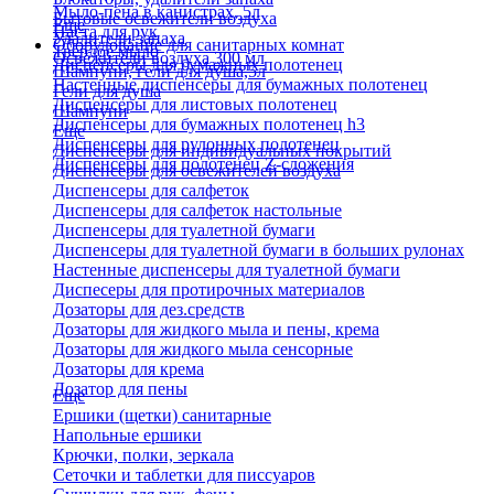
Мыло-пена в канистрах, 5л
Бытовые освежители воздуха
Еще
Паста для рук
Удалители запаха
Оборудование для санитарных комнат
Твердое мыло
Освежители воздуха 300 мл
Диспенсеры для бумажных полотенец
Шампуни, гели для душа,5л
Настенные диспенсеры для бумажных полотенец
Гели для душа
Диспенсеры для листовых полотенец
Шампуни
Диспенсеры для бумажных полотенец h3
Еще
Диспенсеры для рулонных полотенец
Диспенсеры для индивидуальных покрытий
Диспенсеры для полотенец Z-сложения
Диспенсеры для освежителей воздуха
Диспенсеры для салфеток
Диспенсеры для салфеток настольные
Диспенсеры для туалетной бумаги
Диспенсеры для туалетной бумаги в больших рулонах
Настенные диспенсеры для туалетной бумаги
Диспесеры для протирочных материалов
Дозаторы для дез.средств
Дозаторы для жидкого мыла и пены, крема
Дозаторы для жидкого мыла сенсорные
Дозаторы для крема
Дозатор для пены
Еще
Ершики (щетки) санитарные
Напольные ершики
Крючки, полки, зеркала
Сеточки и таблетки для писсуаров