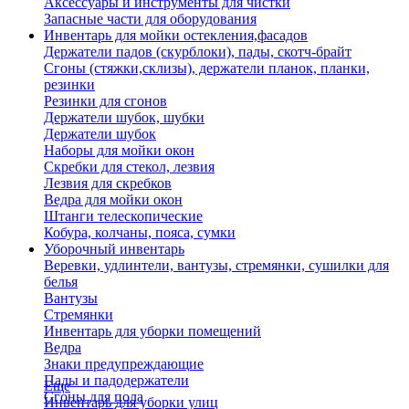
Аксессуары и инструменты для чистки
Запасные части для оборудования
Инвентарь для мойки остекления,фасадов
Держатели падов (скурблоки), пады, скотч-брайт
Сгоны (стяжки,склизы), держатели планок, планки,
резинки
Резинки для сгонов
Держатели шубок, шубки
Держатели шубок
Наборы для мойки окон
Скребки для стекол, лезвия
Лезвия для скребков
Ведра для мойки окон
Штанги телескопические
Кобура, колчаны, пояса, сумки
Уборочный инвентарь
Веревки, удлинтели, вантузы, стремянки, сушилки для
белья
Вантузы
Стремянки
Инвентарь для уборки помещений
Ведра
Знаки предупреждающие
Пады и падодержатели
Еще
Сгоны для пола
Инвентарь для уборки улиц