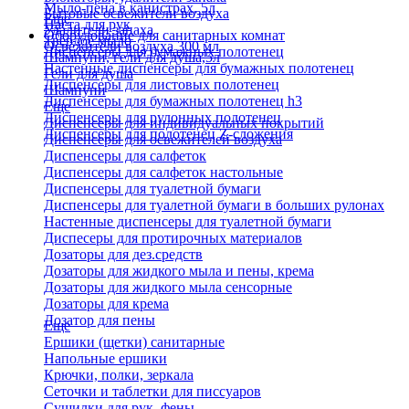
Мыло-пена в канистрах, 5л
Бытовые освежители воздуха
Еще
Паста для рук
Удалители запаха
Оборудование для санитарных комнат
Твердое мыло
Освежители воздуха 300 мл
Диспенсеры для бумажных полотенец
Шампуни, гели для душа,5л
Настенные диспенсеры для бумажных полотенец
Гели для душа
Диспенсеры для листовых полотенец
Шампуни
Диспенсеры для бумажных полотенец h3
Еще
Диспенсеры для рулонных полотенец
Диспенсеры для индивидуальных покрытий
Диспенсеры для полотенец Z-сложения
Диспенсеры для освежителей воздуха
Диспенсеры для салфеток
Диспенсеры для салфеток настольные
Диспенсеры для туалетной бумаги
Диспенсеры для туалетной бумаги в больших рулонах
Настенные диспенсеры для туалетной бумаги
Диспесеры для протирочных материалов
Дозаторы для дез.средств
Дозаторы для жидкого мыла и пены, крема
Дозаторы для жидкого мыла сенсорные
Дозаторы для крема
Дозатор для пены
Еще
Ершики (щетки) санитарные
Напольные ершики
Крючки, полки, зеркала
Сеточки и таблетки для писсуаров
Сушилки для рук, фены