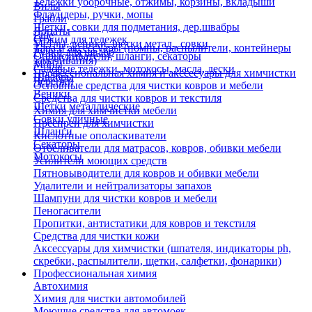
Тележки уборочные, отжимы, корзины, вкладыши
Вилы
Флаундеры, ручки, мопы
Грабли
Щетки, совки для подметания, дер.швабры
Лопаты
Еще
Отжим для тележек
Метлы, веники, щетки метал., совки
Тара и аксессуары (помпы, распылители, контейнеры
Ручки для швабр
Опрыскиватели, шланги, секаторы
замачивания)
Мопы
Садовые тележки, мотокосы, масла, лески
Профессиональная химия и акссесуары для химчистки
Швабры
Черенки
Основные средства для чистки ковров и мебели
Веники
Средства для чистки ковров и текстиля
Щетки металлические
Химия для химчистки мебели
Совки уличные
Преспреи для химчистки
Шланги
Кислотные ополаскиватели
Секаторы
Отбеливатели для матрасов, ковров, обивки мебели
Мотокосы
Усилители моющих средств
Пятновыводители для ковров и обивки мебели
Удалители и нейтрализаторы запахов
Шампуни для чистки ковров и мебели
Пеногасители
Пропитки, антистатики для ковров и текстиля
Средства для чистки кожи
Аксессуары для химчистки (шпателя, индикаторы ph,
скребки, распылители, щетки, салфетки, фонарики)
Профессиональная химия
Автохимия
Химия для чистки автомобилей
Моющие средства для автомоек