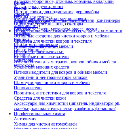
Тележки уборочные, отжимы, корзины, вкладыши
Вилы
Флаундеры, ручки, мопы
Грабли
Щетки, совки для подметания, дер.швабры
Лопаты
Еще
Отжим для тележек
Метлы, веники, щетки метал., совки
Тара и аксессуары (помпы, распылители, контейнеры
Ручки для швабр
Опрыскиватели, шланги, секаторы
замачивания)
Мопы
Садовые тележки, мотокосы, масла, лески
Профессиональная химия и акссесуары для химчистки
Швабры
Черенки
Основные средства для чистки ковров и мебели
Веники
Средства для чистки ковров и текстиля
Щетки металлические
Химия для химчистки мебели
Совки уличные
Преспреи для химчистки
Шланги
Кислотные ополаскиватели
Секаторы
Отбеливатели для матрасов, ковров, обивки мебели
Мотокосы
Усилители моющих средств
Пятновыводители для ковров и обивки мебели
Удалители и нейтрализаторы запахов
Шампуни для чистки ковров и мебели
Пеногасители
Пропитки, антистатики для ковров и текстиля
Средства для чистки кожи
Аксессуары для химчистки (шпателя, индикаторы ph,
скребки, распылители, щетки, салфетки, фонарики)
Профессиональная химия
Автохимия
Химия для чистки автомобилей