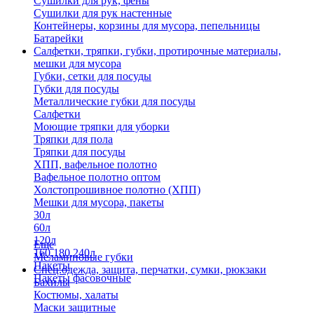
Сушилки для рук, фены
Сушилки для рук настенные
Контейнеры, корзины для мусора, пепельницы
Батарейки
Салфетки, тряпки, губки, протирочные материалы,
мешки для мусора
Губки, сетки для посуды
Губки для посуды
Металлические губки для посуды
Салфетки
Моющие тряпки для уборки
Тряпки для пола
Тряпки для посуды
ХПП, вафельное полотно
Вафельное полотно оптом
Холстопрошивное полотно (ХПП)
Мешки для мусора, пакеты
30л
60л
120л
Еще
160,180,240л
Меламиновые губки
Пакеты
Спец.одежда, защита, перчатки, сумки, рюкзаки
Пакеты фасовочные
Бахилы
Костюмы, халаты
Маски защитные