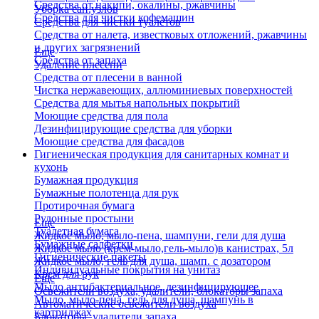
Средства от накипи, окалины, ржавчины
Уборка сан.узлов
Средства для чистки кофемашин
Средства для чистки туалетов
Средства от налета, известковых отложений, ржавчины
и других загрязнений
Еще
Средства от запаха
Удаление плесени
Средства от плесени в ванной
Чистка нержавеющих, аллюминиевых поверхностей
Средства для мытья напольных покрытий
Моющие средства для пола
Дезинфицирующие средства для уборки
Моющие средства для фасадов
Гигиеническая продукция для санитарных комнат и
кухонь
Бумажная продукция
Бумажные полотенца для рук
Протирочная бумага
Рулонные простыни
Еще
Туалетная бумага
Жидкое мыло, мыло-пена, шампуни, гели для душа
Бумажные салфетки
Жидкое мыло (крем-мыло,гель-мыло)в канистрах, 5л
Гигиенические пакеты
Жидкое мыло, гель для душа, шамп. с дозатором
Индивидуальные покрытия на унитаз
Крем для рук
Еще
Мыло антибактериальное, дезинфицирующее
Освежители воздуха, удалители, блокаторы запаха
Мыло, мыло-пена, гель для душа, шампунь в
Автоматические освежители воздуха
картриджах
Блокаторы, удалители запаха