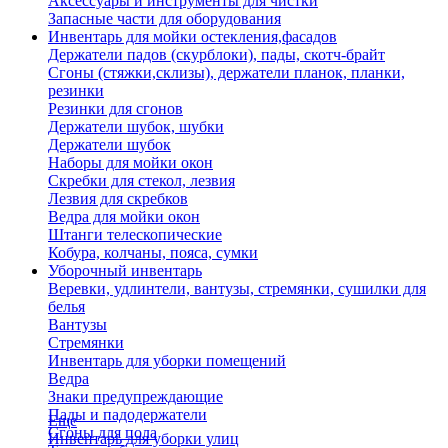
Аксессуары и инструменты для чистки
Запасные части для оборудования
Инвентарь для мойки остекления,фасадов
Держатели падов (скурблоки), пады, скотч-брайт
Сгоны (стяжки,склизы), держатели планок, планки,
резинки
Резинки для сгонов
Держатели шубок, шубки
Держатели шубок
Наборы для мойки окон
Скребки для стекол, лезвия
Лезвия для скребков
Ведра для мойки окон
Штанги телескопические
Кобура, колчаны, пояса, сумки
Уборочный инвентарь
Веревки, удлинтели, вантузы, стремянки, сушилки для
белья
Вантузы
Стремянки
Инвентарь для уборки помещений
Ведра
Знаки предупреждающие
Пады и падодержатели
Еще
Сгоны для пола
Инвентарь для уборки улиц