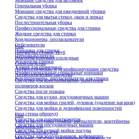
Моющие средства для автомоек
Генеральная уборка
Моющие средства для ежедневной уборки
Средства для мытья стекол, окон и зеркал
Послестроительная уборка
Профессиональные средства для стирки
Жидкие средства для стирки
Кондиционеры, ополаскиватели
Отбеливатели
Еще
Порошки для стирки
Прочистка стоков, труб
Пятновыводители
Реагенты противогололедные
Усилители стирки
Спец.средства
Химия для прачечных
Антисептические и дезинфицирующие средства
Профессиональные стиральные порошки
Антисептические средства
Кондиционеры, ополаскиватели для стирки
Средства для кристаллизации, нанесения
полимеров,восков
Средства после пожара
Средства для кухни, посудомоечных машин
Средства для мойки грилей, духовок (удаление нагаров)
Средства для мойки и дезинфекции поверхностей
(пол,стены,оброруд)
Еще
Средства для паровенткоматов
Тара и аксессуары (помпы, распылители, контейнеры
Средства для посудомоечных машин
замачивания)
Средства для ручной мойки посуды
Уборка производств
Средства для холодильников, кофемашин
Моющие средства для пищевых производств