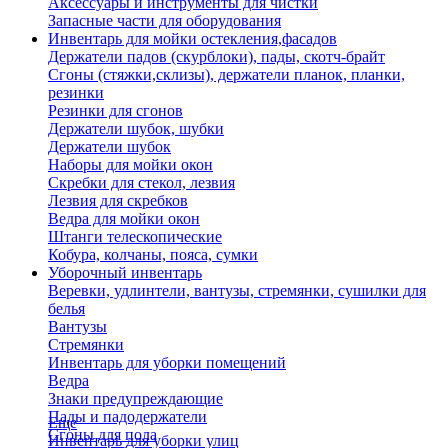
Аксессуары и инструменты для чистки
Запасные части для оборудования
Инвентарь для мойки остекления,фасадов
Держатели падов (скурблоки), пады, скотч-брайт
Сгоны (стяжки,склизы), держатели планок, планки,
резинки
Резинки для сгонов
Держатели шубок, шубки
Держатели шубок
Наборы для мойки окон
Скребки для стекол, лезвия
Лезвия для скребков
Ведра для мойки окон
Штанги телескопические
Кобура, колчаны, пояса, сумки
Уборочный инвентарь
Веревки, удлинтели, вантузы, стремянки, сушилки для
белья
Вантузы
Стремянки
Инвентарь для уборки помещений
Ведра
Знаки предупреждающие
Пады и падодержатели
Еще
Сгоны для пола
Инвентарь для уборки улиц