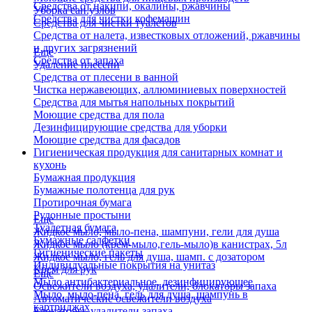
Средства от накипи, окалины, ржавчины
Уборка сан.узлов
Средства для чистки кофемашин
Средства для чистки туалетов
Средства от налета, известковых отложений, ржавчины
и других загрязнений
Еще
Средства от запаха
Удаление плесени
Средства от плесени в ванной
Чистка нержавеющих, аллюминиевых поверхностей
Средства для мытья напольных покрытий
Моющие средства для пола
Дезинфицирующие средства для уборки
Моющие средства для фасадов
Гигиеническая продукция для санитарных комнат и
кухонь
Бумажная продукция
Бумажные полотенца для рук
Протирочная бумага
Рулонные простыни
Еще
Туалетная бумага
Жидкое мыло, мыло-пена, шампуни, гели для душа
Бумажные салфетки
Жидкое мыло (крем-мыло,гель-мыло)в канистрах, 5л
Гигиенические пакеты
Жидкое мыло, гель для душа, шамп. с дозатором
Индивидуальные покрытия на унитаз
Крем для рук
Еще
Мыло антибактериальное, дезинфицирующее
Освежители воздуха, удалители, блокаторы запаха
Мыло, мыло-пена, гель для душа, шампунь в
Автоматические освежители воздуха
картриджах
Блокаторы, удалители запаха