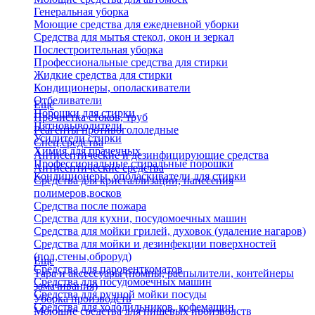
Генеральная уборка
Моющие средства для ежедневной уборки
Средства для мытья стекол, окон и зеркал
Послестроительная уборка
Профессиональные средства для стирки
Жидкие средства для стирки
Кондиционеры, ополаскиватели
Отбеливатели
Еще
Порошки для стирки
Прочистка стоков, труб
Пятновыводители
Реагенты противогололедные
Усилители стирки
Спец.средства
Химия для прачечных
Антисептические и дезинфицирующие средства
Профессиональные стиральные порошки
Антисептические средства
Кондиционеры, ополаскиватели для стирки
Средства для кристаллизации, нанесения
полимеров,восков
Средства после пожара
Средства для кухни, посудомоечных машин
Средства для мойки грилей, духовок (удаление нагаров)
Средства для мойки и дезинфекции поверхностей
(пол,стены,оброруд)
Еще
Средства для паровенткоматов
Тара и аксессуары (помпы, распылители, контейнеры
Средства для посудомоечных машин
замачивания)
Средства для ручной мойки посуды
Уборка производств
Средства для холодильников, кофемашин
Моющие средства для пищевых производств