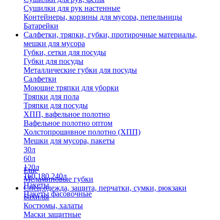
Сушилки для рук настенные
Контейнеры, корзины для мусора, пепельницы
Батарейки
Салфетки, тряпки, губки, протирочные материалы,
мешки для мусора
Губки, сетки для посуды
Губки для посуды
Металлические губки для посуды
Салфетки
Моющие тряпки для уборки
Тряпки для пола
Тряпки для посуды
ХПП, вафельное полотно
Вафельное полотно оптом
Холстопрошивное полотно (ХПП)
Мешки для мусора, пакеты
30л
60л
120л
Еще
160,180,240л
Меламиновые губки
Пакеты
Спец.одежда, защита, перчатки, сумки, рюкзаки
Пакеты фасовочные
Бахилы
Костюмы, халаты
Маски защитные