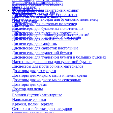
Мыло-пена в канистрах, 5л
Бытовые освежители воздуха
Еще
Паста для рук
Удалители запаха
Оборудование для санитарных комнат
Твердое мыло
Освежители воздуха 300 мл
Диспенсеры для бумажных полотенец
Шампуни, гели для душа,5л
Настенные диспенсеры для бумажных полотенец
Гели для душа
Диспенсеры для листовых полотенец
Шампуни
Диспенсеры для бумажных полотенец h3
Еще
Диспенсеры для рулонных полотенец
Диспенсеры для индивидуальных покрытий
Диспенсеры для полотенец Z-сложения
Диспенсеры для освежителей воздуха
Диспенсеры для салфеток
Диспенсеры для салфеток настольные
Диспенсеры для туалетной бумаги
Диспенсеры для туалетной бумаги в больших рулонах
Настенные диспенсеры для туалетной бумаги
Диспесеры для протирочных материалов
Дозаторы для дез.средств
Дозаторы для жидкого мыла и пены, крема
Дозаторы для жидкого мыла сенсорные
Дозаторы для крема
Дозатор для пены
Еще
Ершики (щетки) санитарные
Напольные ершики
Крючки, полки, зеркала
Сеточки и таблетки для писсуаров