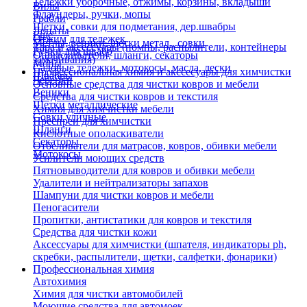
Тележки уборочные, отжимы, корзины, вкладыши
Вилы
Флаундеры, ручки, мопы
Грабли
Щетки, совки для подметания, дер.швабры
Лопаты
Еще
Отжим для тележек
Метлы, веники, щетки метал., совки
Тара и аксессуары (помпы, распылители, контейнеры
Ручки для швабр
Опрыскиватели, шланги, секаторы
замачивания)
Мопы
Садовые тележки, мотокосы, масла, лески
Профессиональная химия и акссесуары для химчистки
Швабры
Черенки
Основные средства для чистки ковров и мебели
Веники
Средства для чистки ковров и текстиля
Щетки металлические
Химия для химчистки мебели
Совки уличные
Преспреи для химчистки
Шланги
Кислотные ополаскиватели
Секаторы
Отбеливатели для матрасов, ковров, обивки мебели
Мотокосы
Усилители моющих средств
Пятновыводители для ковров и обивки мебели
Удалители и нейтрализаторы запахов
Шампуни для чистки ковров и мебели
Пеногасители
Пропитки, антистатики для ковров и текстиля
Средства для чистки кожи
Аксессуары для химчистки (шпателя, индикаторы ph,
скребки, распылители, щетки, салфетки, фонарики)
Профессиональная химия
Автохимия
Химия для чистки автомобилей
Моющие средства для автомоек