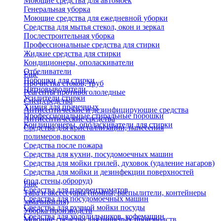
Моющие средства для автомоек
Генеральная уборка
Моющие средства для ежедневной уборки
Средства для мытья стекол, окон и зеркал
Послестроительная уборка
Профессиональные средства для стирки
Жидкие средства для стирки
Кондиционеры, ополаскиватели
Отбеливатели
Еще
Порошки для стирки
Прочистка стоков, труб
Пятновыводители
Реагенты противогололедные
Усилители стирки
Спец.средства
Химия для прачечных
Антисептические и дезинфицирующие средства
Профессиональные стиральные порошки
Антисептические средства
Кондиционеры, ополаскиватели для стирки
Средства для кристаллизации, нанесения
полимеров,восков
Средства после пожара
Средства для кухни, посудомоечных машин
Средства для мойки грилей, духовок (удаление нагаров)
Средства для мойки и дезинфекции поверхностей
(пол,стены,оброруд)
Еще
Средства для паровенткоматов
Тара и аксессуары (помпы, распылители, контейнеры
Средства для посудомоечных машин
замачивания)
Средства для ручной мойки посуды
Уборка производств
Средства для холодильников, кофемашин
Моющие средства для пищевых производств