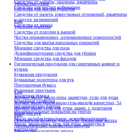
Средства от накипи, окалины, ржавчины
Уборка сан.узлов
Средства для чистки кофемашин
Средства для чистки туалетов
Средства от налета, известковых отложений, ржавчины
и других загрязнений
Еще
Средства от запаха
Удаление плесени
Средства от плесени в ванной
Чистка нержавеющих, аллюминиевых поверхностей
Средства для мытья напольных покрытий
Моющие средства для пола
Дезинфицирующие средства для уборки
Моющие средства для фасадов
Гигиеническая продукция для санитарных комнат и
кухонь
Бумажная продукция
Бумажные полотенца для рук
Протирочная бумага
Рулонные простыни
Еще
Туалетная бумага
Жидкое мыло, мыло-пена, шампуни, гели для душа
Бумажные салфетки
Жидкое мыло (крем-мыло,гель-мыло)в канистрах, 5л
Гигиенические пакеты
Жидкое мыло, гель для душа, шамп. с дозатором
Индивидуальные покрытия на унитаз
Крем для рук
Еще
Мыло антибактериальное, дезинфицирующее
Освежители воздуха, удалители, блокаторы запаха
Мыло, мыло-пена, гель для душа, шампунь в
Автоматические освежители воздуха
картриджах
Блокаторы, удалители запаха