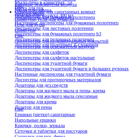
Мыло-пена в канистрах, 5л
Бытовые освежители воздуха
Еще
Паста для рук
Удалители запаха
Оборудование для санитарных комнат
Твердое мыло
Освежители воздуха 300 мл
Диспенсеры для бумажных полотенец
Шампуни, гели для душа,5л
Настенные диспенсеры для бумажных полотенец
Гели для душа
Диспенсеры для листовых полотенец
Шампуни
Диспенсеры для бумажных полотенец h3
Еще
Диспенсеры для рулонных полотенец
Диспенсеры для индивидуальных покрытий
Диспенсеры для полотенец Z-сложения
Диспенсеры для освежителей воздуха
Диспенсеры для салфеток
Диспенсеры для салфеток настольные
Диспенсеры для туалетной бумаги
Диспенсеры для туалетной бумаги в больших рулонах
Настенные диспенсеры для туалетной бумаги
Диспесеры для протирочных материалов
Дозаторы для дез.средств
Дозаторы для жидкого мыла и пены, крема
Дозаторы для жидкого мыла сенсорные
Дозаторы для крема
Дозатор для пены
Еще
Ершики (щетки) санитарные
Напольные ершики
Крючки, полки, зеркала
Сеточки и таблетки для писсуаров
Сушилки для рук, фены