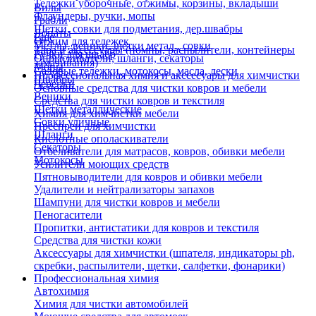
Тележки уборочные, отжимы, корзины, вкладыши
Вилы
Флаундеры, ручки, мопы
Грабли
Щетки, совки для подметания, дер.швабры
Лопаты
Еще
Отжим для тележек
Метлы, веники, щетки метал., совки
Тара и аксессуары (помпы, распылители, контейнеры
Ручки для швабр
Опрыскиватели, шланги, секаторы
замачивания)
Мопы
Садовые тележки, мотокосы, масла, лески
Профессиональная химия и акссесуары для химчистки
Швабры
Черенки
Основные средства для чистки ковров и мебели
Веники
Средства для чистки ковров и текстиля
Щетки металлические
Химия для химчистки мебели
Совки уличные
Преспреи для химчистки
Шланги
Кислотные ополаскиватели
Секаторы
Отбеливатели для матрасов, ковров, обивки мебели
Мотокосы
Усилители моющих средств
Пятновыводители для ковров и обивки мебели
Удалители и нейтрализаторы запахов
Шампуни для чистки ковров и мебели
Пеногасители
Пропитки, антистатики для ковров и текстиля
Средства для чистки кожи
Аксессуары для химчистки (шпателя, индикаторы ph,
скребки, распылители, щетки, салфетки, фонарики)
Профессиональная химия
Автохимия
Химия для чистки автомобилей