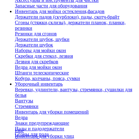
Аксессуары и инструменты для чистки
Запасные части для оборудования
Инвентарь для мойки остекления,фасадов
Держатели падов (скурблоки), пады, скотч-брайт
Сгоны (стяжки,склизы), держатели планок, планки,
резинки
Резинки для сгонов
Держатели шубок, шубки
Держатели шубок
Наборы для мойки окон
Скребки для стекол, лезвия
Лезвия для скребков
Ведра для мойки окон
Штанги телескопические
Кобура, колчаны, пояса, сумки
Уборочный инвентарь
Веревки, удлинтели, вантузы, стремянки, сушилки для
белья
Вантузы
Стремянки
Инвентарь для уборки помещений
Ведра
Знаки предупреждающие
Пады и падодержатели
Еще
Сгоны для пола
Инвентарь для уборки улиц