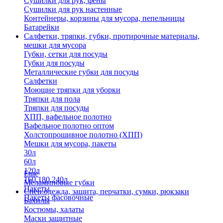
Сушилки для рук, фены
Сушилки для рук настенные
Контейнеры, корзины для мусора, пепельницы
Батарейки
Салфетки, тряпки, губки, протирочные материалы,
мешки для мусора
Губки, сетки для посуды
Губки для посуды
Металлические губки для посуды
Салфетки
Моющие тряпки для уборки
Тряпки для пола
Тряпки для посуды
ХПП, вафельное полотно
Вафельное полотно оптом
Холстопрошивное полотно (ХПП)
Мешки для мусора, пакеты
30л
60л
120л
Еще
160,180,240л
Меламиновые губки
Пакеты
Спец.одежда, защита, перчатки, сумки, рюкзаки
Пакеты фасовочные
Бахилы
Костюмы, халаты
Маски защитные