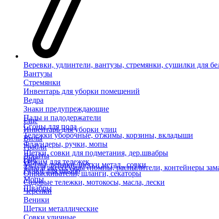
Веревки, удлинтели, вантузы, стремянки, сушилки для бе
Вантузы
Стремянки
Инвентарь для уборки помещений
Ведра
Знаки предупреждающие
Пады и падодержатели
Еще
Сгоны для пола
Инвентарь для уборки улиц
Тележки уборочные, отжимы, корзины, вкладыши
Вилы
Флаундеры, ручки, мопы
Грабли
Щетки, совки для подметания, дер.швабры
Лопаты
Еще
Отжим для тележек
Метлы, веники, щетки метал., совки
Тара и аксессуары (помпы, распылители, контейнеры зам
Ручки для швабр
Опрыскиватели, шланги, секаторы
Мопы
Садовые тележки, мотокосы, масла, лески
Швабры
Черенки
Веники
Щетки металлические
Совки уличные