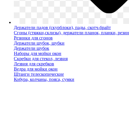
Держатели падов (скурблоки), пады, скотч-брайт
Сгоны (стяжки,склизы), держатели планок, планки, рези
Резинки для сгонов
Держатели шубок, шубки
Держатели шубок
Наборы для мойки окон
Скребки для стекол, лезвия
Лезвия для скребков
Ведра для мойки окон
Штанги телескопические
Кобура, колчаны, пояса, сумки