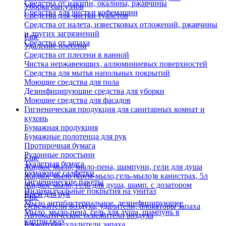
Средства от накипи, окалины, ржавчины
Уборка сан.узлов
Средства для чистки кофемашин
Средства для чистки туалетов
Средства от налета, известковых отложений, ржавчины
и других загрязнений
Еще
Средства от запаха
Удаление плесени
Средства от плесени в ванной
Чистка нержавеющих, аллюминиевых поверхностей
Средства для мытья напольных покрытий
Моющие средства для пола
Дезинфицирующие средства для уборки
Моющие средства для фасадов
Гигиеническая продукция для санитарных комнат и
кухонь
Бумажная продукция
Бумажные полотенца для рук
Протирочная бумага
Рулонные простыни
Еще
Туалетная бумага
Жидкое мыло, мыло-пена, шампуни, гели для душа
Бумажные салфетки
Жидкое мыло (крем-мыло,гель-мыло)в канистрах, 5л
Гигиенические пакеты
Жидкое мыло, гель для душа, шамп. с дозатором
Индивидуальные покрытия на унитаз
Крем для рук
Еще
Мыло антибактериальное, дезинфицирующее
Освежители воздуха, удалители, блокаторы запаха
Мыло, мыло-пена, гель для душа, шампунь в
Автоматические освежители воздуха
картриджах
Блокаторы, удалители запаха