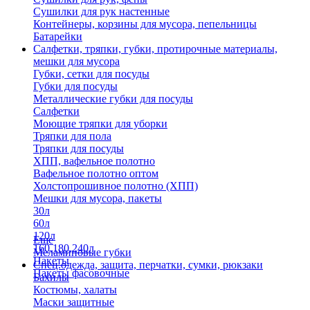
Сушилки для рук настенные
Контейнеры, корзины для мусора, пепельницы
Батарейки
Салфетки, тряпки, губки, протирочные материалы,
мешки для мусора
Губки, сетки для посуды
Губки для посуды
Металлические губки для посуды
Салфетки
Моющие тряпки для уборки
Тряпки для пола
Тряпки для посуды
ХПП, вафельное полотно
Вафельное полотно оптом
Холстопрошивное полотно (ХПП)
Мешки для мусора, пакеты
30л
60л
120л
Еще
160,180,240л
Меламиновые губки
Пакеты
Спец.одежда, защита, перчатки, сумки, рюкзаки
Пакеты фасовочные
Бахилы
Костюмы, халаты
Маски защитные