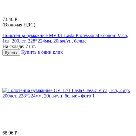
73.46
Р
(Включая НДС)
Полотенца бумажные MV-01 Lasla Professional Econom V-сл,
1сл, 200лст, 228*224мм, 20пач/уп, белые
На складе:
7 шт.
Купить в один клик
Купить
68.96
Р