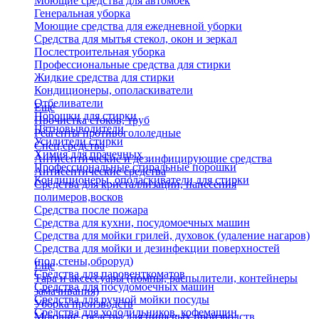
Моющие средства для автомоек
Генеральная уборка
Моющие средства для ежедневной уборки
Средства для мытья стекол, окон и зеркал
Послестроительная уборка
Профессиональные средства для стирки
Жидкие средства для стирки
Кондиционеры, ополаскиватели
Отбеливатели
Еще
Порошки для стирки
Прочистка стоков, труб
Пятновыводители
Реагенты противогололедные
Усилители стирки
Спец.средства
Химия для прачечных
Антисептические и дезинфицирующие средства
Профессиональные стиральные порошки
Антисептические средства
Кондиционеры, ополаскиватели для стирки
Средства для кристаллизации, нанесения
полимеров,восков
Средства после пожара
Средства для кухни, посудомоечных машин
Средства для мойки грилей, духовок (удаление нагаров)
Средства для мойки и дезинфекции поверхностей
(пол,стены,оброруд)
Еще
Средства для паровенткоматов
Тара и аксессуары (помпы, распылители, контейнеры
Средства для посудомоечных машин
замачивания)
Средства для ручной мойки посуды
Уборка производств
Средства для холодильников, кофемашин
Моющие средства для пищевых производств