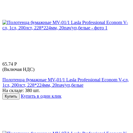
65.74
Р
(Включая НДС)
Полотенца бумажные MV-01/1 Lasla Professional Econom V-сл,
1сл, 200лст, 228*224мм, 20пач/уп,белые
На складе:
380 шт.
Купить в один клик
Купить