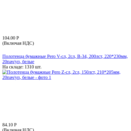
104.00
Р
(Включая НДС)
Полотенца бумажные Pero V-сл, 2сл, B-34, 200лст, 220*230мм,
20пач/уп, белые
На складе:
1310 шт.
84.10
Р
(Включая НДС)