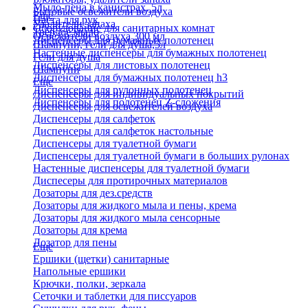
Мыло-пена в канистрах, 5л
Бытовые освежители воздуха
Еще
Паста для рук
Удалители запаха
Оборудование для санитарных комнат
Твердое мыло
Освежители воздуха 300 мл
Диспенсеры для бумажных полотенец
Шампуни, гели для душа,5л
Настенные диспенсеры для бумажных полотенец
Гели для душа
Диспенсеры для листовых полотенец
Шампуни
Диспенсеры для бумажных полотенец h3
Еще
Диспенсеры для рулонных полотенец
Диспенсеры для индивидуальных покрытий
Диспенсеры для полотенец Z-сложения
Диспенсеры для освежителей воздуха
Диспенсеры для салфеток
Диспенсеры для салфеток настольные
Диспенсеры для туалетной бумаги
Диспенсеры для туалетной бумаги в больших рулонах
Настенные диспенсеры для туалетной бумаги
Диспесеры для протирочных материалов
Дозаторы для дез.средств
Дозаторы для жидкого мыла и пены, крема
Дозаторы для жидкого мыла сенсорные
Дозаторы для крема
Дозатор для пены
Еще
Ершики (щетки) санитарные
Напольные ершики
Крючки, полки, зеркала
Сеточки и таблетки для писсуаров