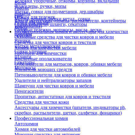
Тележки уборочные, отжимы, корзины, вкладыши
Вилы
Флаундеры, ручки, мопы
Грабли
Щетки, совки для подметания, дер.швабры
Лопаты
Еще
Отжим для тележек
Метлы, веники, щетки метал., совки
Тара и аксессуары (помпы, распылители, контейнеры
Ручки для швабр
Опрыскиватели, шланги, секаторы
замачивания)
Мопы
Садовые тележки, мотокосы, масла, лески
Профессиональная химия и акссесуары для химчистки
Швабры
Черенки
Основные средства для чистки ковров и мебели
Веники
Средства для чистки ковров и текстиля
Щетки металлические
Химия для химчистки мебели
Совки уличные
Преспреи для химчистки
Шланги
Кислотные ополаскиватели
Секаторы
Отбеливатели для матрасов, ковров, обивки мебели
Мотокосы
Усилители моющих средств
Пятновыводители для ковров и обивки мебели
Удалители и нейтрализаторы запахов
Шампуни для чистки ковров и мебели
Пеногасители
Пропитки, антистатики для ковров и текстиля
Средства для чистки кожи
Аксессуары для химчистки (шпателя, индикаторы ph,
скребки, распылители, щетки, салфетки, фонарики)
Профессиональная химия
Автохимия
Химия для чистки автомобилей
Моющие средства для автомоек