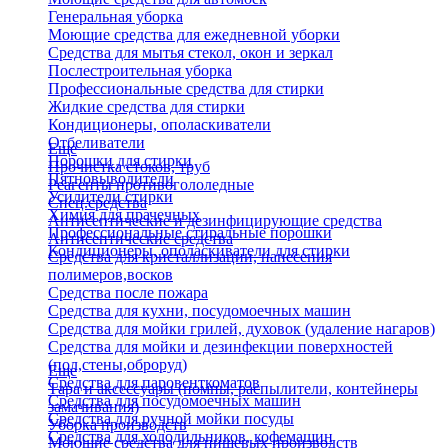
Генеральная уборка
Моющие средства для ежедневной уборки
Средства для мытья стекол, окон и зеркал
Послестроительная уборка
Профессиональные средства для стирки
Жидкие средства для стирки
Кондиционеры, ополаскиватели
Отбеливатели
Еще
Порошки для стирки
Прочистка стоков, труб
Пятновыводители
Реагенты противогололедные
Усилители стирки
Спец.средства
Химия для прачечных
Антисептические и дезинфицирующие средства
Профессиональные стиральные порошки
Антисептические средства
Кондиционеры, ополаскиватели для стирки
Средства для кристаллизации, нанесения
полимеров,восков
Средства после пожара
Средства для кухни, посудомоечных машин
Средства для мойки грилей, духовок (удаление нагаров)
Средства для мойки и дезинфекции поверхностей
(пол,стены,оброруд)
Еще
Средства для паровенткоматов
Тара и аксессуары (помпы, распылители, контейнеры
Средства для посудомоечных машин
замачивания)
Средства для ручной мойки посуды
Уборка производств
Средства для холодильников, кофемашин
Моющие средства для пищевых производств