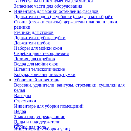
Аксессуары и инструменты для чистки
Запасные части для оборудования
Инвентарь для мойки остекления,фасадов
Держатели падов (скурблоки), пады, скотч-брайт
Сгоны (стяжки,склизы), держатели планок, планки,
резинки
Резинки для сгонов
Держатели шубок, шубки
Держатели шубок
Наборы для мойки окон
Скребки для стекол, лезвия
Лезвия для скребков
Ведра для мойки окон
Штанги телескопические
Кобура, колчаны, пояса, сумки
Уборочный инвентарь
Веревки, удлинтели, вантузы, стремянки, сушилки для
белья
Вантузы
Стремянки
Инвентарь для уборки помещений
Ведра
Знаки предупреждающие
Пады и падодержатели
Еще
Сгоны для пола
Инвентарь для уборки улиц