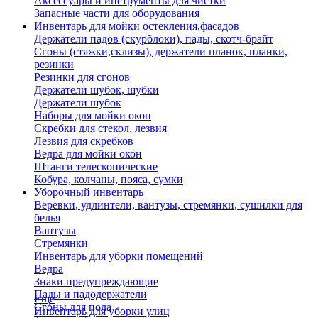
Аксессуары и инструменты для чистки
Запасные части для оборудования
Инвентарь для мойки остекления,фасадов
Держатели падов (скурблоки), пады, скотч-брайт
Сгоны (стяжки,склизы), держатели планок, планки,
резинки
Резинки для сгонов
Держатели шубок, шубки
Держатели шубок
Наборы для мойки окон
Скребки для стекол, лезвия
Лезвия для скребков
Ведра для мойки окон
Штанги телескопические
Кобура, колчаны, пояса, сумки
Уборочный инвентарь
Веревки, удлинтели, вантузы, стремянки, сушилки для
белья
Вантузы
Стремянки
Инвентарь для уборки помещений
Ведра
Знаки предупреждающие
Пады и падодержатели
Еще
Сгоны для пола
Инвентарь для уборки улиц