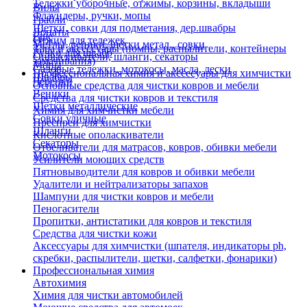
Тележки уборочные, отжимы, корзины, вкладыши
Вилы
Флаундеры, ручки, мопы
Грабли
Щетки, совки для подметания, дер.швабры
Лопаты
Еще
Отжим для тележек
Метлы, веники, щетки метал., совки
Тара и аксессуары (помпы, распылители, контейнеры
Ручки для швабр
Опрыскиватели, шланги, секаторы
замачивания)
Мопы
Садовые тележки, мотокосы, масла, лески
Профессиональная химия и акссесуары для химчистки
Швабры
Черенки
Основные средства для чистки ковров и мебели
Веники
Средства для чистки ковров и текстиля
Щетки металлические
Химия для химчистки мебели
Совки уличные
Преспреи для химчистки
Шланги
Кислотные ополаскиватели
Секаторы
Отбеливатели для матрасов, ковров, обивки мебели
Мотокосы
Усилители моющих средств
Пятновыводители для ковров и обивки мебели
Удалители и нейтрализаторы запахов
Шампуни для чистки ковров и мебели
Пеногасители
Пропитки, антистатики для ковров и текстиля
Средства для чистки кожи
Аксессуары для химчистки (шпателя, индикаторы ph,
скребки, распылители, щетки, салфетки, фонарики)
Профессиональная химия
Автохимия
Химия для чистки автомобилей