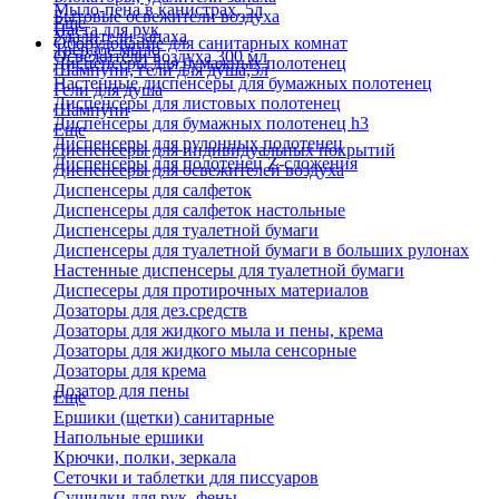
Мыло-пена в канистрах, 5л
Бытовые освежители воздуха
Еще
Паста для рук
Удалители запаха
Оборудование для санитарных комнат
Твердое мыло
Освежители воздуха 300 мл
Диспенсеры для бумажных полотенец
Шампуни, гели для душа,5л
Настенные диспенсеры для бумажных полотенец
Гели для душа
Диспенсеры для листовых полотенец
Шампуни
Диспенсеры для бумажных полотенец h3
Еще
Диспенсеры для рулонных полотенец
Диспенсеры для индивидуальных покрытий
Диспенсеры для полотенец Z-сложения
Диспенсеры для освежителей воздуха
Диспенсеры для салфеток
Диспенсеры для салфеток настольные
Диспенсеры для туалетной бумаги
Диспенсеры для туалетной бумаги в больших рулонах
Настенные диспенсеры для туалетной бумаги
Диспесеры для протирочных материалов
Дозаторы для дез.средств
Дозаторы для жидкого мыла и пены, крема
Дозаторы для жидкого мыла сенсорные
Дозаторы для крема
Дозатор для пены
Еще
Ершики (щетки) санитарные
Напольные ершики
Крючки, полки, зеркала
Сеточки и таблетки для писсуаров
Сушилки для рук, фены