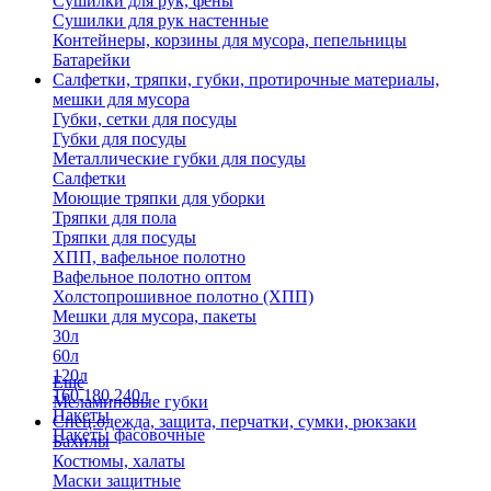
Сушилки для рук, фены
Сушилки для рук настенные
Контейнеры, корзины для мусора, пепельницы
Батарейки
Салфетки, тряпки, губки, протирочные материалы,
мешки для мусора
Губки, сетки для посуды
Губки для посуды
Металлические губки для посуды
Салфетки
Моющие тряпки для уборки
Тряпки для пола
Тряпки для посуды
ХПП, вафельное полотно
Вафельное полотно оптом
Холстопрошивное полотно (ХПП)
Мешки для мусора, пакеты
30л
60л
120л
Еще
160,180,240л
Меламиновые губки
Пакеты
Спец.одежда, защита, перчатки, сумки, рюкзаки
Пакеты фасовочные
Бахилы
Костюмы, халаты
Маски защитные