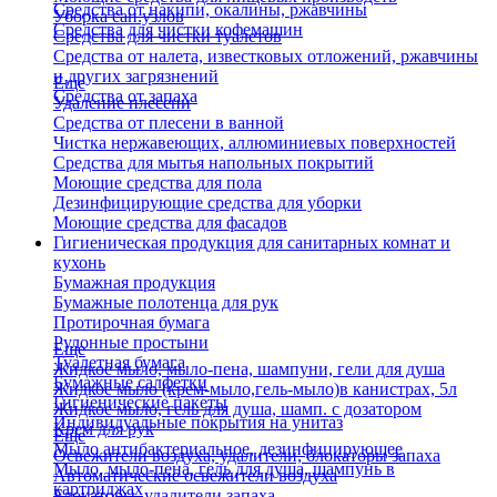
Средства от накипи, окалины, ржавчины
Уборка сан.узлов
Средства для чистки кофемашин
Средства для чистки туалетов
Средства от налета, известковых отложений, ржавчины
и других загрязнений
Еще
Средства от запаха
Удаление плесени
Средства от плесени в ванной
Чистка нержавеющих, аллюминиевых поверхностей
Средства для мытья напольных покрытий
Моющие средства для пола
Дезинфицирующие средства для уборки
Моющие средства для фасадов
Гигиеническая продукция для санитарных комнат и
кухонь
Бумажная продукция
Бумажные полотенца для рук
Протирочная бумага
Рулонные простыни
Еще
Туалетная бумага
Жидкое мыло, мыло-пена, шампуни, гели для душа
Бумажные салфетки
Жидкое мыло (крем-мыло,гель-мыло)в канистрах, 5л
Гигиенические пакеты
Жидкое мыло, гель для душа, шамп. с дозатором
Индивидуальные покрытия на унитаз
Крем для рук
Еще
Мыло антибактериальное, дезинфицирующее
Освежители воздуха, удалители, блокаторы запаха
Мыло, мыло-пена, гель для душа, шампунь в
Автоматические освежители воздуха
картриджах
Блокаторы, удалители запаха