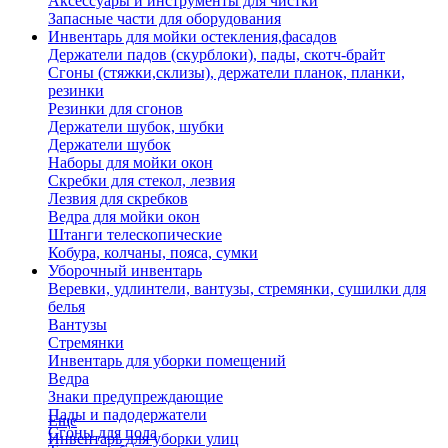
Аксессуары и инструменты для чистки
Запасные части для оборудования
Инвентарь для мойки остекления,фасадов
Держатели падов (скурблоки), пады, скотч-брайт
Сгоны (стяжки,склизы), держатели планок, планки,
резинки
Резинки для сгонов
Держатели шубок, шубки
Держатели шубок
Наборы для мойки окон
Скребки для стекол, лезвия
Лезвия для скребков
Ведра для мойки окон
Штанги телескопические
Кобура, колчаны, пояса, сумки
Уборочный инвентарь
Веревки, удлинтели, вантузы, стремянки, сушилки для
белья
Вантузы
Стремянки
Инвентарь для уборки помещений
Ведра
Знаки предупреждающие
Пады и падодержатели
Еще
Сгоны для пола
Инвентарь для уборки улиц