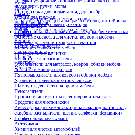
Тележки уборочные, отжимы, корзины, вкладыши
Вилы
Флаундеры, ручки, мопы
Грабли
Щетки, совки для подметания, дер.швабры
Лопаты
Еще
Отжим для тележек
Метлы, веники, щетки метал., совки
Тара и аксессуары (помпы, распылители, контейнеры
Ручки для швабр
Опрыскиватели, шланги, секаторы
замачивания)
Мопы
Садовые тележки, мотокосы, масла, лески
Профессиональная химия и акссесуары для химчистки
Швабры
Черенки
Основные средства для чистки ковров и мебели
Веники
Средства для чистки ковров и текстиля
Щетки металлические
Химия для химчистки мебели
Совки уличные
Преспреи для химчистки
Шланги
Кислотные ополаскиватели
Секаторы
Отбеливатели для матрасов, ковров, обивки мебели
Мотокосы
Усилители моющих средств
Пятновыводители для ковров и обивки мебели
Удалители и нейтрализаторы запахов
Шампуни для чистки ковров и мебели
Пеногасители
Пропитки, антистатики для ковров и текстиля
Средства для чистки кожи
Аксессуары для химчистки (шпателя, индикаторы ph,
скребки, распылители, щетки, салфетки, фонарики)
Профессиональная химия
Автохимия
Химия для чистки автомобилей
Моющие средства для автомоек