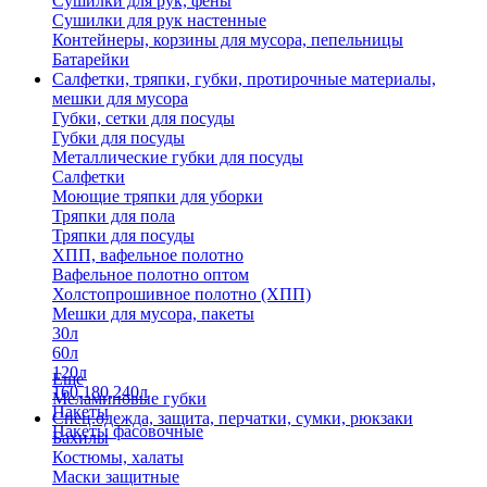
Сушилки для рук, фены
Сушилки для рук настенные
Контейнеры, корзины для мусора, пепельницы
Батарейки
Салфетки, тряпки, губки, протирочные материалы,
мешки для мусора
Губки, сетки для посуды
Губки для посуды
Металлические губки для посуды
Салфетки
Моющие тряпки для уборки
Тряпки для пола
Тряпки для посуды
ХПП, вафельное полотно
Вафельное полотно оптом
Холстопрошивное полотно (ХПП)
Мешки для мусора, пакеты
30л
60л
120л
Еще
160,180,240л
Меламиновые губки
Пакеты
Спец.одежда, защита, перчатки, сумки, рюкзаки
Пакеты фасовочные
Бахилы
Костюмы, халаты
Маски защитные