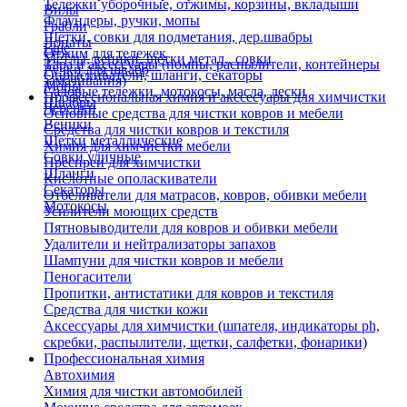
Тележки уборочные, отжимы, корзины, вкладыши
Вилы
Флаундеры, ручки, мопы
Грабли
Щетки, совки для подметания, дер.швабры
Лопаты
Еще
Отжим для тележек
Метлы, веники, щетки метал., совки
Тара и аксессуары (помпы, распылители, контейнеры
Ручки для швабр
Опрыскиватели, шланги, секаторы
замачивания)
Мопы
Садовые тележки, мотокосы, масла, лески
Профессиональная химия и акссесуары для химчистки
Швабры
Черенки
Основные средства для чистки ковров и мебели
Веники
Средства для чистки ковров и текстиля
Щетки металлические
Химия для химчистки мебели
Совки уличные
Преспреи для химчистки
Шланги
Кислотные ополаскиватели
Секаторы
Отбеливатели для матрасов, ковров, обивки мебели
Мотокосы
Усилители моющих средств
Пятновыводители для ковров и обивки мебели
Удалители и нейтрализаторы запахов
Шампуни для чистки ковров и мебели
Пеногасители
Пропитки, антистатики для ковров и текстиля
Средства для чистки кожи
Аксессуары для химчистки (шпателя, индикаторы ph,
скребки, распылители, щетки, салфетки, фонарики)
Профессиональная химия
Автохимия
Химия для чистки автомобилей