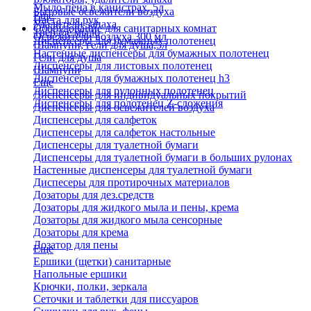
Мыло-пена в канистрах, 5л
Бытовые освежители воздуха
Еще
Паста для рук
Удалители запаха
Оборудование для санитарных комнат
Твердое мыло
Освежители воздуха 300 мл
Диспенсеры для бумажных полотенец
Шампуни, гели для душа,5л
Настенные диспенсеры для бумажных полотенец
Гели для душа
Диспенсеры для листовых полотенец
Шампуни
Диспенсеры для бумажных полотенец h3
Еще
Диспенсеры для рулонных полотенец
Диспенсеры для индивидуальных покрытий
Диспенсеры для полотенец Z-сложения
Диспенсеры для освежителей воздуха
Диспенсеры для салфеток
Диспенсеры для салфеток настольные
Диспенсеры для туалетной бумаги
Диспенсеры для туалетной бумаги в больших рулонах
Настенные диспенсеры для туалетной бумаги
Диспесеры для протирочных материалов
Дозаторы для дез.средств
Дозаторы для жидкого мыла и пены, крема
Дозаторы для жидкого мыла сенсорные
Дозаторы для крема
Дозатор для пены
Еще
Ершики (щетки) санитарные
Напольные ершики
Крючки, полки, зеркала
Сеточки и таблетки для писсуаров