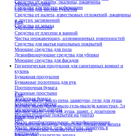
Средства от накипи, окалины, ржавчины
Уборка сан.узлов
Средства для чистки кофемашин
Средства для чистки туалетов
Средства от налета, известковых отложений, ржавчины
и других загрязнений
Еще
Средства от запаха
Удаление плесени
Средства от плесени в ванной
Чистка нержавеющих, аллюминиевых поверхностей
Средства для мытья напольных покрытий
Моющие средства для пола
Дезинфицирующие средства для уборки
Моющие средства для фасадов
Гигиеническая продукция для санитарных комнат и
кухонь
Бумажная продукция
Бумажные полотенца для рук
Протирочная бумага
Рулонные простыни
Еще
Туалетная бумага
Жидкое мыло, мыло-пена, шампуни, гели для душа
Бумажные салфетки
Жидкое мыло (крем-мыло,гель-мыло)в канистрах, 5л
Гигиенические пакеты
Жидкое мыло, гель для душа, шамп. с дозатором
Индивидуальные покрытия на унитаз
Крем для рук
Еще
Мыло антибактериальное, дезинфицирующее
Освежители воздуха, удалители, блокаторы запаха
Мыло, мыло-пена, гель для душа, шампунь в
Автоматические освежители воздуха
картриджах
Блокаторы, удалители запаха