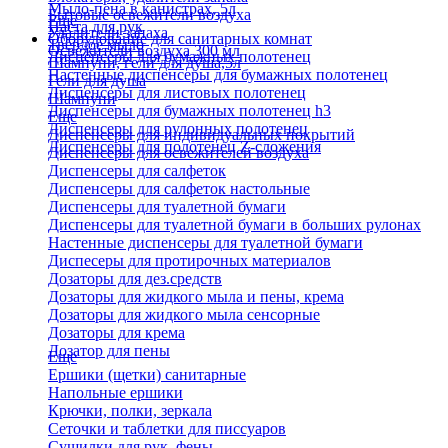
Мыло-пена в канистрах, 5л
Бытовые освежители воздуха
Еще
Паста для рук
Удалители запаха
Оборудование для санитарных комнат
Твердое мыло
Освежители воздуха 300 мл
Диспенсеры для бумажных полотенец
Шампуни, гели для душа,5л
Настенные диспенсеры для бумажных полотенец
Гели для душа
Диспенсеры для листовых полотенец
Шампуни
Диспенсеры для бумажных полотенец h3
Еще
Диспенсеры для рулонных полотенец
Диспенсеры для индивидуальных покрытий
Диспенсеры для полотенец Z-сложения
Диспенсеры для освежителей воздуха
Диспенсеры для салфеток
Диспенсеры для салфеток настольные
Диспенсеры для туалетной бумаги
Диспенсеры для туалетной бумаги в больших рулонах
Настенные диспенсеры для туалетной бумаги
Диспесеры для протирочных материалов
Дозаторы для дез.средств
Дозаторы для жидкого мыла и пены, крема
Дозаторы для жидкого мыла сенсорные
Дозаторы для крема
Дозатор для пены
Еще
Ершики (щетки) санитарные
Напольные ершики
Крючки, полки, зеркала
Сеточки и таблетки для писсуаров
Сушилки для рук, фены