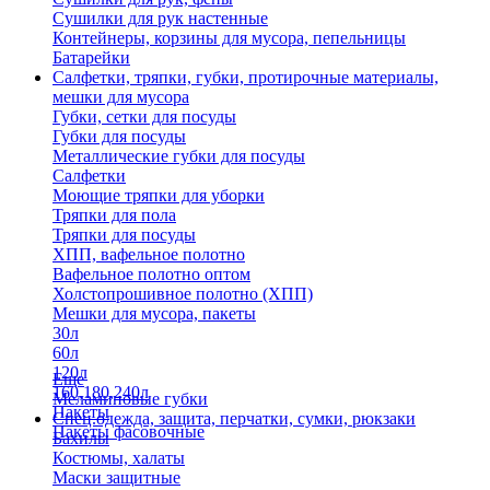
Сушилки для рук настенные
Контейнеры, корзины для мусора, пепельницы
Батарейки
Салфетки, тряпки, губки, протирочные материалы,
мешки для мусора
Губки, сетки для посуды
Губки для посуды
Металлические губки для посуды
Салфетки
Моющие тряпки для уборки
Тряпки для пола
Тряпки для посуды
ХПП, вафельное полотно
Вафельное полотно оптом
Холстопрошивное полотно (ХПП)
Мешки для мусора, пакеты
30л
60л
120л
Еще
160,180,240л
Меламиновые губки
Пакеты
Спец.одежда, защита, перчатки, сумки, рюкзаки
Пакеты фасовочные
Бахилы
Костюмы, халаты
Маски защитные