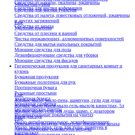
Средства от накипи, окалины, ржавчины
Уборка сан.узлов
Средства для чистки кофемашин
Средства для чистки туалетов
Средства от налета, известковых отложений, ржавчины
и других загрязнений
Еще
Средства от запаха
Удаление плесени
Средства от плесени в ванной
Чистка нержавеющих, аллюминиевых поверхностей
Средства для мытья напольных покрытий
Моющие средства для пола
Дезинфицирующие средства для уборки
Моющие средства для фасадов
Гигиеническая продукция для санитарных комнат и
кухонь
Бумажная продукция
Бумажные полотенца для рук
Протирочная бумага
Рулонные простыни
Еще
Туалетная бумага
Жидкое мыло, мыло-пена, шампуни, гели для душа
Бумажные салфетки
Жидкое мыло (крем-мыло,гель-мыло)в канистрах, 5л
Гигиенические пакеты
Жидкое мыло, гель для душа, шамп. с дозатором
Индивидуальные покрытия на унитаз
Крем для рук
Еще
Мыло антибактериальное, дезинфицирующее
Освежители воздуха, удалители, блокаторы запаха
Мыло, мыло-пена, гель для душа, шампунь в
Автоматические освежители воздуха
картриджах
Блокаторы, удалители запаха