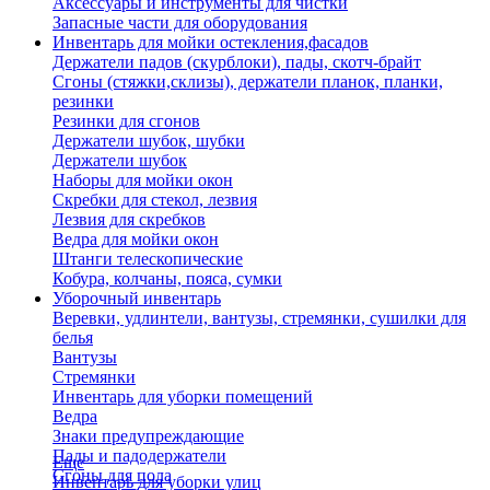
Аксессуары и инструменты для чистки
Запасные части для оборудования
Инвентарь для мойки остекления,фасадов
Держатели падов (скурблоки), пады, скотч-брайт
Сгоны (стяжки,склизы), держатели планок, планки,
резинки
Резинки для сгонов
Держатели шубок, шубки
Держатели шубок
Наборы для мойки окон
Скребки для стекол, лезвия
Лезвия для скребков
Ведра для мойки окон
Штанги телескопические
Кобура, колчаны, пояса, сумки
Уборочный инвентарь
Веревки, удлинтели, вантузы, стремянки, сушилки для
белья
Вантузы
Стремянки
Инвентарь для уборки помещений
Ведра
Знаки предупреждающие
Пады и падодержатели
Еще
Сгоны для пола
Инвентарь для уборки улиц