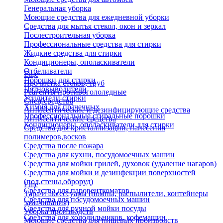
Генеральная уборка
Моющие средства для ежедневной уборки
Средства для мытья стекол, окон и зеркал
Послестроительная уборка
Профессиональные средства для стирки
Жидкие средства для стирки
Кондиционеры, ополаскиватели
Отбеливатели
Еще
Порошки для стирки
Прочистка стоков, труб
Пятновыводители
Реагенты противогололедные
Усилители стирки
Спец.средства
Химия для прачечных
Антисептические и дезинфицирующие средства
Профессиональные стиральные порошки
Антисептические средства
Кондиционеры, ополаскиватели для стирки
Средства для кристаллизации, нанесения
полимеров,восков
Средства после пожара
Средства для кухни, посудомоечных машин
Средства для мойки грилей, духовок (удаление нагаров)
Средства для мойки и дезинфекции поверхностей
(пол,стены,оброруд)
Еще
Средства для паровенткоматов
Тара и аксессуары (помпы, распылители, контейнеры
Средства для посудомоечных машин
замачивания)
Средства для ручной мойки посуды
Уборка производств
Средства для холодильников, кофемашин
Моющие средства для пищевых производств