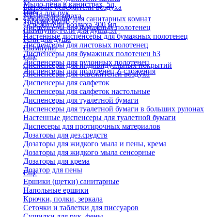
Мыло-пена в канистрах, 5л
Бытовые освежители воздуха
Еще
Паста для рук
Удалители запаха
Оборудование для санитарных комнат
Твердое мыло
Освежители воздуха 300 мл
Диспенсеры для бумажных полотенец
Шампуни, гели для душа,5л
Настенные диспенсеры для бумажных полотенец
Гели для душа
Диспенсеры для листовых полотенец
Шампуни
Диспенсеры для бумажных полотенец h3
Еще
Диспенсеры для рулонных полотенец
Диспенсеры для индивидуальных покрытий
Диспенсеры для полотенец Z-сложения
Диспенсеры для освежителей воздуха
Диспенсеры для салфеток
Диспенсеры для салфеток настольные
Диспенсеры для туалетной бумаги
Диспенсеры для туалетной бумаги в больших рулонах
Настенные диспенсеры для туалетной бумаги
Диспесеры для протирочных материалов
Дозаторы для дез.средств
Дозаторы для жидкого мыла и пены, крема
Дозаторы для жидкого мыла сенсорные
Дозаторы для крема
Дозатор для пены
Еще
Ершики (щетки) санитарные
Напольные ершики
Крючки, полки, зеркала
Сеточки и таблетки для писсуаров
Сушилки для рук, фены