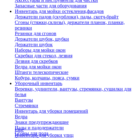
Аксессуары и инструменты для чистки
Запасные части для оборудования
Инвентарь для мойки остекления,фасадов
Держатели падов (скурблоки), пады, скотч-брайт
Сгоны (стяжки,склизы), держатели планок, планки,
резинки
Резинки для сгонов
Держатели шубок, шубки
Держатели шубок
Наборы для мойки окон
Скребки для стекол, лезвия
Лезвия для скребков
Ведра для мойки окон
Штанги телескопические
Кобура, колчаны, пояса, сумки
Уборочный инвентарь
Веревки, удлинтели, вантузы, стремянки, сушилки для
белья
Вантузы
Стремянки
Инвентарь для уборки помещений
Ведра
Знаки предупреждающие
Пады и падодержатели
Еще
Сгоны для пола
Инвентарь для уборки улиц