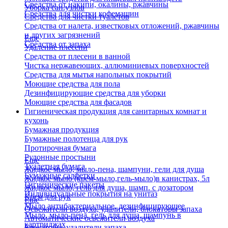
Средства от накипи, окалины, ржавчины
Уборка сан.узлов
Средства для чистки кофемашин
Средства для чистки туалетов
Средства от налета, известковых отложений, ржавчины
и других загрязнений
Еще
Средства от запаха
Удаление плесени
Средства от плесени в ванной
Чистка нержавеющих, аллюминиевых поверхностей
Средства для мытья напольных покрытий
Моющие средства для пола
Дезинфицирующие средства для уборки
Моющие средства для фасадов
Гигиеническая продукция для санитарных комнат и
кухонь
Бумажная продукция
Бумажные полотенца для рук
Протирочная бумага
Рулонные простыни
Еще
Туалетная бумага
Жидкое мыло, мыло-пена, шампуни, гели для душа
Бумажные салфетки
Жидкое мыло (крем-мыло,гель-мыло)в канистрах, 5л
Гигиенические пакеты
Жидкое мыло, гель для душа, шамп. с дозатором
Индивидуальные покрытия на унитаз
Крем для рук
Еще
Мыло антибактериальное, дезинфицирующее
Освежители воздуха, удалители, блокаторы запаха
Мыло, мыло-пена, гель для душа, шампунь в
Автоматические освежители воздуха
картриджах
Блокаторы, удалители запаха