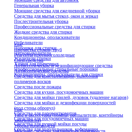
Моющие средства для автомоек
Генеральная уборка
Моющие средства для ежедневной уборки
Средства для мытья стекол, окон и зеркал
Послестроительная уборка
Профессиональные средства для стирки
Жидкие средства для стирки
Кондиционеры, ополаскиватели
Отбеливатели
Еще
Порошки для стирки
Прочистка стоков, труб
Пятновыводители
Реагенты противогололедные
Усилители стирки
Спец.средства
Химия для прачечных
Антисептические и дезинфицирующие средства
Профессиональные стиральные порошки
Антисептические средства
Кондиционеры, ополаскиватели для стирки
Средства для кристаллизации, нанесения
полимеров,восков
Средства после пожара
Средства для кухни, посудомоечных машин
Средства для мойки грилей, духовок (удаление нагаров)
Средства для мойки и дезинфекции поверхностей
(пол,стены,оброруд)
Еще
Средства для паровенткоматов
Тара и аксессуары (помпы, распылители, контейнеры
Средства для посудомоечных машин
замачивания)
Средства для ручной мойки посуды
Уборка производств
Средства для холодильников, кофемашин
Моющие средства для пищевых производств