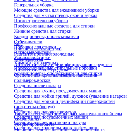
Генеральная уборка
Моющие средства для ежедневной уборки
Средства для мытья стекол, окон и зеркал
Послестроительная уборка
Профессиональные средства для стирки
Жидкие средства для стирки
Кондиционеры, ополаскиватели
Отбеливатели
Еще
Порошки для стирки
Прочистка стоков, труб
Пятновыводители
Реагенты противогололедные
Усилители стирки
Спец.средства
Химия для прачечных
Антисептические и дезинфицирующие средства
Профессиональные стиральные порошки
Антисептические средства
Кондиционеры, ополаскиватели для стирки
Средства для кристаллизации, нанесения
полимеров,восков
Средства после пожара
Средства для кухни, посудомоечных машин
Средства для мойки грилей, духовок (удаление нагаров)
Средства для мойки и дезинфекции поверхностей
(пол,стены,оброруд)
Еще
Средства для паровенткоматов
Тара и аксессуары (помпы, распылители, контейнеры
Средства для посудомоечных машин
замачивания)
Средства для ручной мойки посуды
Уборка производств
Средства для холодильников, кофемашин
Моющие средства для пищевых производств