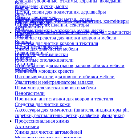
Тележки уборочные, отжимы, корзины, вкладыши
Вилы
Флаундеры, ручки, мопы
Грабли
Щетки, совки для подметания, дер.швабры
Лопаты
Еще
Отжим для тележек
Метлы, веники, щетки метал., совки
Тара и аксессуары (помпы, распылители, контейнеры
Ручки для швабр
Опрыскиватели, шланги, секаторы
замачивания)
Мопы
Садовые тележки, мотокосы, масла, лески
Профессиональная химия и акссесуары для химчистки
Швабры
Черенки
Основные средства для чистки ковров и мебели
Веники
Средства для чистки ковров и текстиля
Щетки металлические
Химия для химчистки мебели
Совки уличные
Преспреи для химчистки
Шланги
Кислотные ополаскиватели
Секаторы
Отбеливатели для матрасов, ковров, обивки мебели
Мотокосы
Усилители моющих средств
Пятновыводители для ковров и обивки мебели
Удалители и нейтрализаторы запахов
Шампуни для чистки ковров и мебели
Пеногасители
Пропитки, антистатики для ковров и текстиля
Средства для чистки кожи
Аксессуары для химчистки (шпателя, индикаторы ph,
скребки, распылители, щетки, салфетки, фонарики)
Профессиональная химия
Автохимия
Химия для чистки автомобилей
Моющие средства для автомоек