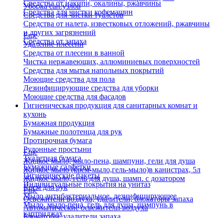
Средства от накипи, окалины, ржавчины
Уборка сан.узлов
Средства для чистки кофемашин
Средства для чистки туалетов
Средства от налета, известковых отложений, ржавчины
и других загрязнений
Еще
Средства от запаха
Удаление плесени
Средства от плесени в ванной
Чистка нержавеющих, аллюминиевых поверхностей
Средства для мытья напольных покрытий
Моющие средства для пола
Дезинфицирующие средства для уборки
Моющие средства для фасадов
Гигиеническая продукция для санитарных комнат и
кухонь
Бумажная продукция
Бумажные полотенца для рук
Протирочная бумага
Рулонные простыни
Еще
Туалетная бумага
Жидкое мыло, мыло-пена, шампуни, гели для душа
Бумажные салфетки
Жидкое мыло (крем-мыло,гель-мыло)в канистрах, 5л
Гигиенические пакеты
Жидкое мыло, гель для душа, шамп. с дозатором
Индивидуальные покрытия на унитаз
Крем для рук
Еще
Мыло антибактериальное, дезинфицирующее
Освежители воздуха, удалители, блокаторы запаха
Мыло, мыло-пена, гель для душа, шампунь в
Автоматические освежители воздуха
картриджах
Блокаторы, удалители запаха