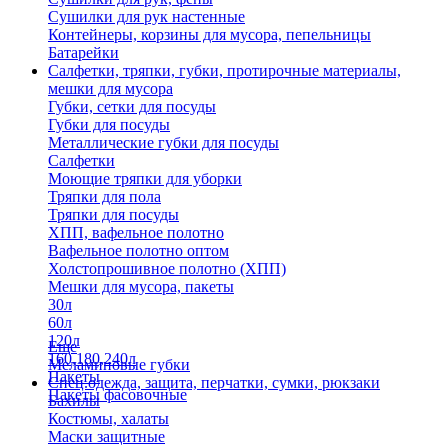
Сушилки для рук настенные
Контейнеры, корзины для мусора, пепельницы
Батарейки
Салфетки, тряпки, губки, протирочные материалы,
мешки для мусора
Губки, сетки для посуды
Губки для посуды
Металлические губки для посуды
Салфетки
Моющие тряпки для уборки
Тряпки для пола
Тряпки для посуды
ХПП, вафельное полотно
Вафельное полотно оптом
Холстопрошивное полотно (ХПП)
Мешки для мусора, пакеты
30л
60л
120л
Еще
160,180,240л
Меламиновые губки
Пакеты
Спец.одежда, защита, перчатки, сумки, рюкзаки
Пакеты фасовочные
Бахилы
Костюмы, халаты
Маски защитные