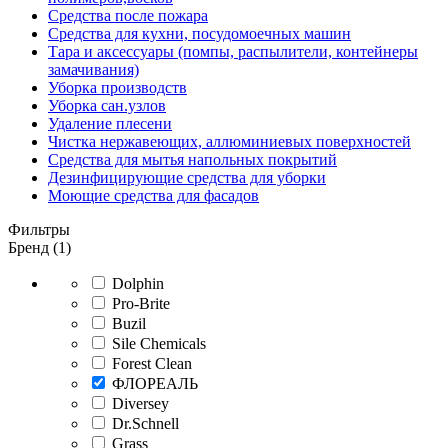
Средства после пожара
Средства для кухни, посудомоечных машин
Тара и аксессуары (помпы, распылители, контейнеры
замачивания)
Уборка производств
Уборка сан.узлов
Удаление плесени
Чистка нержавеющих, аллюминиевых поверхностей
Средства для мытья напольных покрытий
Дезинфицирующие средства для уборки
Моющие средства для фасадов
Фильтры
Бренд (1)
Dolphin
Pro-Brite
Buzil
Sile Chemicals
Forest Clean
ФЛОРЕАЛЬ
Diversey
Dr.Schnell
Grass