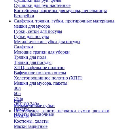
Сушилки для рук, фены
Сушилки для рук настенные
Контейнеры, корзины для мусора, пепельницы
Батарейки
Салфетки, тряпки, губки, протирочные материалы,
мешки для мусора
Губки, сетки для посуды
Губки для посуды
Металлические губки для посуды
Салфетки
Моющие тряпки для уборки
Тряпки для пола
Тряпки для посуды
ХПП, вафельное полотно
Вафельное полотно оптом
Холстопрошивное полотно (ХПП)
Мешки для мусора, пакеты
30л
60л
120л
Еще
160,180,240л
Меламиновые губки
Пакеты
Спец.одежда, защита, перчатки, сумки, рюкзаки
Пакеты фасовочные
Бахилы
Костюмы, халаты
Маски защитные