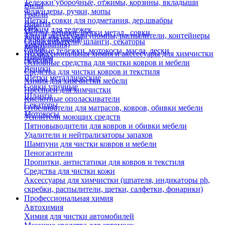
Тележки уборочные, отжимы, корзины, вкладыши
Вилы
Флаундеры, ручки, мопы
Грабли
Щетки, совки для подметания, дер.швабры
Лопаты
Еще
Отжим для тележек
Метлы, веники, щетки метал., совки
Тара и аксессуары (помпы, распылители, контейнеры
Ручки для швабр
Опрыскиватели, шланги, секаторы
замачивания)
Мопы
Садовые тележки, мотокосы, масла, лески
Профессиональная химия и акссесуары для химчистки
Швабры
Черенки
Основные средства для чистки ковров и мебели
Веники
Средства для чистки ковров и текстиля
Щетки металлические
Химия для химчистки мебели
Совки уличные
Преспреи для химчистки
Шланги
Кислотные ополаскиватели
Секаторы
Отбеливатели для матрасов, ковров, обивки мебели
Мотокосы
Усилители моющих средств
Пятновыводители для ковров и обивки мебели
Удалители и нейтрализаторы запахов
Шампуни для чистки ковров и мебели
Пеногасители
Пропитки, антистатики для ковров и текстиля
Средства для чистки кожи
Аксессуары для химчистки (шпателя, индикаторы ph,
скребки, распылители, щетки, салфетки, фонарики)
Профессиональная химия
Автохимия
Химия для чистки автомобилей