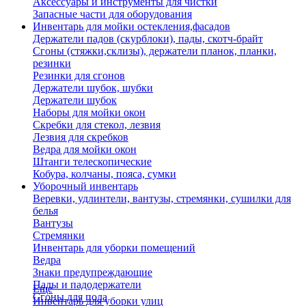
Аксессуары и инструменты для чистки
Запасные части для оборудования
Инвентарь для мойки остекления,фасадов
Держатели падов (скурблоки), пады, скотч-брайт
Сгоны (стяжки,склизы), держатели планок, планки,
резинки
Резинки для сгонов
Держатели шубок, шубки
Держатели шубок
Наборы для мойки окон
Скребки для стекол, лезвия
Лезвия для скребков
Ведра для мойки окон
Штанги телескопические
Кобура, колчаны, пояса, сумки
Уборочный инвентарь
Веревки, удлинтели, вантузы, стремянки, сушилки для
белья
Вантузы
Стремянки
Инвентарь для уборки помещений
Ведра
Знаки предупреждающие
Пады и падодержатели
Еще
Сгоны для пола
Инвентарь для уборки улиц