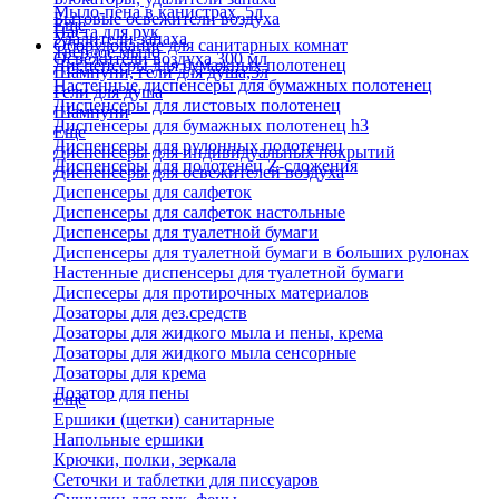
Мыло-пена в канистрах, 5л
Бытовые освежители воздуха
Еще
Паста для рук
Удалители запаха
Оборудование для санитарных комнат
Твердое мыло
Освежители воздуха 300 мл
Диспенсеры для бумажных полотенец
Шампуни, гели для душа,5л
Настенные диспенсеры для бумажных полотенец
Гели для душа
Диспенсеры для листовых полотенец
Шампуни
Диспенсеры для бумажных полотенец h3
Еще
Диспенсеры для рулонных полотенец
Диспенсеры для индивидуальных покрытий
Диспенсеры для полотенец Z-сложения
Диспенсеры для освежителей воздуха
Диспенсеры для салфеток
Диспенсеры для салфеток настольные
Диспенсеры для туалетной бумаги
Диспенсеры для туалетной бумаги в больших рулонах
Настенные диспенсеры для туалетной бумаги
Диспесеры для протирочных материалов
Дозаторы для дез.средств
Дозаторы для жидкого мыла и пены, крема
Дозаторы для жидкого мыла сенсорные
Дозаторы для крема
Дозатор для пены
Еще
Ершики (щетки) санитарные
Напольные ершики
Крючки, полки, зеркала
Сеточки и таблетки для писсуаров