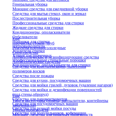
Генеральная уборка
Моющие средства для ежедневной уборки
Средства для мытья стекол, окон и зеркал
Послестроительная уборка
Профессиональные средства для стирки
Жидкие средства для стирки
Кондиционеры, ополаскиватели
Отбеливатели
Еще
Порошки для стирки
Прочистка стоков, труб
Пятновыводители
Реагенты противогололедные
Усилители стирки
Спец.средства
Химия для прачечных
Антисептические и дезинфицирующие средства
Профессиональные стиральные порошки
Антисептические средства
Кондиционеры, ополаскиватели для стирки
Средства для кристаллизации, нанесения
полимеров,восков
Средства после пожара
Средства для кухни, посудомоечных машин
Средства для мойки грилей, духовок (удаление нагаров)
Средства для мойки и дезинфекции поверхностей
(пол,стены,оброруд)
Еще
Средства для паровенткоматов
Тара и аксессуары (помпы, распылители, контейнеры
Средства для посудомоечных машин
замачивания)
Средства для ручной мойки посуды
Уборка производств
Средства для холодильников, кофемашин
Моющие средства для пищевых производств