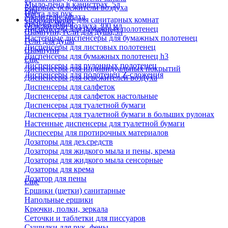
Мыло-пена в канистрах, 5л
Бытовые освежители воздуха
Еще
Паста для рук
Удалители запаха
Оборудование для санитарных комнат
Твердое мыло
Освежители воздуха 300 мл
Диспенсеры для бумажных полотенец
Шампуни, гели для душа,5л
Настенные диспенсеры для бумажных полотенец
Гели для душа
Диспенсеры для листовых полотенец
Шампуни
Диспенсеры для бумажных полотенец h3
Еще
Диспенсеры для рулонных полотенец
Диспенсеры для индивидуальных покрытий
Диспенсеры для полотенец Z-сложения
Диспенсеры для освежителей воздуха
Диспенсеры для салфеток
Диспенсеры для салфеток настольные
Диспенсеры для туалетной бумаги
Диспенсеры для туалетной бумаги в больших рулонах
Настенные диспенсеры для туалетной бумаги
Диспесеры для протирочных материалов
Дозаторы для дез.средств
Дозаторы для жидкого мыла и пены, крема
Дозаторы для жидкого мыла сенсорные
Дозаторы для крема
Дозатор для пены
Еще
Ершики (щетки) санитарные
Напольные ершики
Крючки, полки, зеркала
Сеточки и таблетки для писсуаров
Сушилки для рук, фены