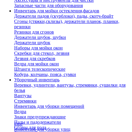
Аксессуары и инструменты для чистки
Запасные части для оборудования
Инвентарь для мойки остекления,фасадов
Держатели падов (скурблоки), пады, скотч-брайт
Сгоны (стяжки,склизы), держатели планок, планки,
резинки
Резинки для сгонов
Держатели шубок, шубки
Держатели шубок
Наборы для мойки окон
Скребки для стекол, лезвия
Лезвия для скребков
Ведра для мойки окон
Штанги телескопические
Кобура, колчаны, пояса, сумки
Уборочный инвентарь
Веревки, удлинтели, вантузы, стремянки, сушилки для
белья
Вантузы
Стремянки
Инвентарь для уборки помещений
Ведра
Знаки предупреждающие
Пады и падодержатели
Еще
Сгоны для пола
Инвентарь для уборки улиц