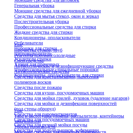
Моющие средства для автомоек
Генеральная уборка
Моющие средства для ежедневной уборки
Средства для мытья стекол, окон и зеркал
Послестроительная уборка
Профессиональные средства для стирки
Жидкие средства для стирки
Кондиционеры, ополаскиватели
Отбеливатели
Еще
Порошки для стирки
Прочистка стоков, труб
Пятновыводители
Реагенты противогололедные
Усилители стирки
Спец.средства
Химия для прачечных
Антисептические и дезинфицирующие средства
Профессиональные стиральные порошки
Антисептические средства
Кондиционеры, ополаскиватели для стирки
Средства для кристаллизации, нанесения
полимеров,восков
Средства после пожара
Средства для кухни, посудомоечных машин
Средства для мойки грилей, духовок (удаление нагаров)
Средства для мойки и дезинфекции поверхностей
(пол,стены,оброруд)
Еще
Средства для паровенткоматов
Тара и аксессуары (помпы, распылители, контейнеры
Средства для посудомоечных машин
замачивания)
Средства для ручной мойки посуды
Уборка производств
Средства для холодильников, кофемашин
Моющие средства для пищевых производств