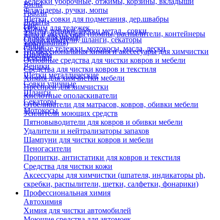
Тележки уборочные, отжимы, корзины, вкладыши
Вилы
Флаундеры, ручки, мопы
Грабли
Щетки, совки для подметания, дер.швабры
Лопаты
Еще
Отжим для тележек
Метлы, веники, щетки метал., совки
Тара и аксессуары (помпы, распылители, контейнеры
Ручки для швабр
Опрыскиватели, шланги, секаторы
замачивания)
Мопы
Садовые тележки, мотокосы, масла, лески
Профессиональная химия и акссесуары для химчистки
Швабры
Черенки
Основные средства для чистки ковров и мебели
Веники
Средства для чистки ковров и текстиля
Щетки металлические
Химия для химчистки мебели
Совки уличные
Преспреи для химчистки
Шланги
Кислотные ополаскиватели
Секаторы
Отбеливатели для матрасов, ковров, обивки мебели
Мотокосы
Усилители моющих средств
Пятновыводители для ковров и обивки мебели
Удалители и нейтрализаторы запахов
Шампуни для чистки ковров и мебели
Пеногасители
Пропитки, антистатики для ковров и текстиля
Средства для чистки кожи
Аксессуары для химчистки (шпателя, индикаторы ph,
скребки, распылители, щетки, салфетки, фонарики)
Профессиональная химия
Автохимия
Химия для чистки автомобилей
Моющие средства для автомоек