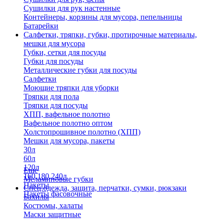
Сушилки для рук настенные
Контейнеры, корзины для мусора, пепельницы
Батарейки
Салфетки, тряпки, губки, протирочные материалы,
мешки для мусора
Губки, сетки для посуды
Губки для посуды
Металлические губки для посуды
Салфетки
Моющие тряпки для уборки
Тряпки для пола
Тряпки для посуды
ХПП, вафельное полотно
Вафельное полотно оптом
Холстопрошивное полотно (ХПП)
Мешки для мусора, пакеты
30л
60л
120л
Еще
160,180,240л
Меламиновые губки
Пакеты
Спец.одежда, защита, перчатки, сумки, рюкзаки
Пакеты фасовочные
Бахилы
Костюмы, халаты
Маски защитные