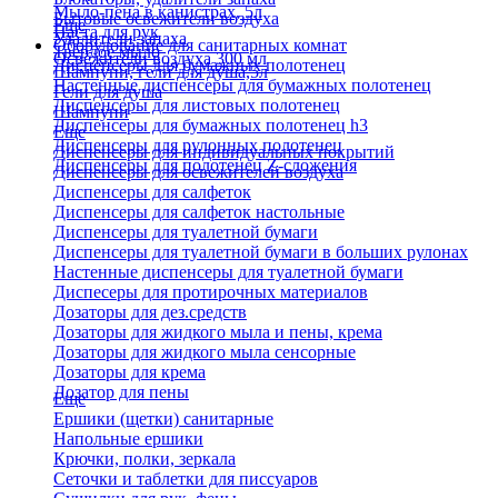
Мыло-пена в канистрах, 5л
Бытовые освежители воздуха
Еще
Паста для рук
Удалители запаха
Оборудование для санитарных комнат
Твердое мыло
Освежители воздуха 300 мл
Диспенсеры для бумажных полотенец
Шампуни, гели для душа,5л
Настенные диспенсеры для бумажных полотенец
Гели для душа
Диспенсеры для листовых полотенец
Шампуни
Диспенсеры для бумажных полотенец h3
Еще
Диспенсеры для рулонных полотенец
Диспенсеры для индивидуальных покрытий
Диспенсеры для полотенец Z-сложения
Диспенсеры для освежителей воздуха
Диспенсеры для салфеток
Диспенсеры для салфеток настольные
Диспенсеры для туалетной бумаги
Диспенсеры для туалетной бумаги в больших рулонах
Настенные диспенсеры для туалетной бумаги
Диспесеры для протирочных материалов
Дозаторы для дез.средств
Дозаторы для жидкого мыла и пены, крема
Дозаторы для жидкого мыла сенсорные
Дозаторы для крема
Дозатор для пены
Еще
Ершики (щетки) санитарные
Напольные ершики
Крючки, полки, зеркала
Сеточки и таблетки для писсуаров