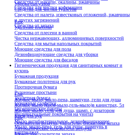
Средства от накипи, окалины, ржавчины
Уборка сан.узлов
Средства для чистки кофемашин
Средства для чистки туалетов
Средства от налета, известковых отложений, ржавчины
и других загрязнений
Еще
Средства от запаха
Удаление плесени
Средства от плесени в ванной
Чистка нержавеющих, аллюминиевых поверхностей
Средства для мытья напольных покрытий
Моющие средства для пола
Дезинфицирующие средства для уборки
Моющие средства для фасадов
Гигиеническая продукция для санитарных комнат и
кухонь
Бумажная продукция
Бумажные полотенца для рук
Протирочная бумага
Рулонные простыни
Еще
Туалетная бумага
Жидкое мыло, мыло-пена, шампуни, гели для душа
Бумажные салфетки
Жидкое мыло (крем-мыло,гель-мыло)в канистрах, 5л
Гигиенические пакеты
Жидкое мыло, гель для душа, шамп. с дозатором
Индивидуальные покрытия на унитаз
Крем для рук
Еще
Мыло антибактериальное, дезинфицирующее
Освежители воздуха, удалители, блокаторы запаха
Мыло, мыло-пена, гель для душа, шампунь в
Автоматические освежители воздуха
картриджах
Блокаторы, удалители запаха