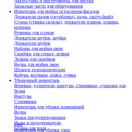
Аксессуары и инструменты для чистки
Запасные части для оборудования
Инвентарь для мойки остекления,фасадов
Держатели падов (скурблоки), пады, скотч-брайт
Сгоны (стяжки,склизы), держатели планок, планки,
резинки
Резинки для сгонов
Держатели шубок, шубки
Держатели шубок
Наборы для мойки окон
Скребки для стекол, лезвия
Лезвия для скребков
Ведра для мойки окон
Штанги телескопические
Кобура, колчаны, пояса, сумки
Уборочный инвентарь
Веревки, удлинтели, вантузы, стремянки, сушилки для
белья
Вантузы
Стремянки
Инвентарь для уборки помещений
Ведра
Знаки предупреждающие
Пады и падодержатели
Еще
Сгоны для пола
Инвентарь для уборки улиц