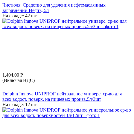
Чистюля: Средство для удаления нефтемаслянных
загрязнений Нефть, 5л
На складе:
42 шт.
1,404.00
Р
(Включая НДС)
Dolphin Imnova UNIPROF нейтральное универс. ср-во для
всех водост. поверх. на пищевых произв.5л/3шт
На складе:
12 шт.