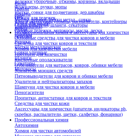
Тележки уборочные, отжимы, корзины, вкладыши
Вилы
Флаундеры, ручки, мопы
Грабли
Щетки, совки для подметания, дер.швабры
Лопаты
Еще
Отжим для тележек
Метлы, веники, щетки метал., совки
Тара и аксессуары (помпы, распылители, контейнеры
Ручки для швабр
Опрыскиватели, шланги, секаторы
замачивания)
Мопы
Садовые тележки, мотокосы, масла, лески
Профессиональная химия и акссесуары для химчистки
Швабры
Черенки
Основные средства для чистки ковров и мебели
Веники
Средства для чистки ковров и текстиля
Щетки металлические
Химия для химчистки мебели
Совки уличные
Преспреи для химчистки
Шланги
Кислотные ополаскиватели
Секаторы
Отбеливатели для матрасов, ковров, обивки мебели
Мотокосы
Усилители моющих средств
Пятновыводители для ковров и обивки мебели
Удалители и нейтрализаторы запахов
Шампуни для чистки ковров и мебели
Пеногасители
Пропитки, антистатики для ковров и текстиля
Средства для чистки кожи
Аксессуары для химчистки (шпателя, индикаторы ph,
скребки, распылители, щетки, салфетки, фонарики)
Профессиональная химия
Автохимия
Химия для чистки автомобилей