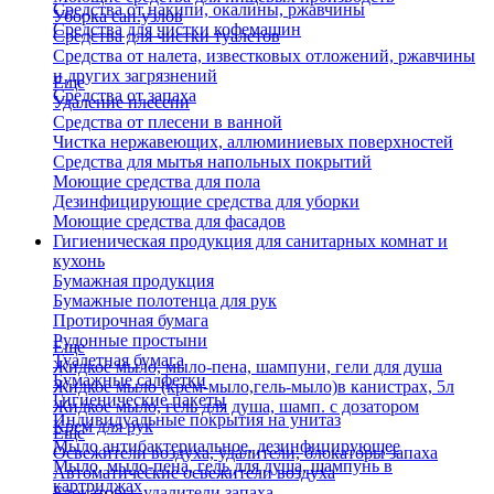
Средства от накипи, окалины, ржавчины
Уборка сан.узлов
Средства для чистки кофемашин
Средства для чистки туалетов
Средства от налета, известковых отложений, ржавчины
и других загрязнений
Еще
Средства от запаха
Удаление плесени
Средства от плесени в ванной
Чистка нержавеющих, аллюминиевых поверхностей
Средства для мытья напольных покрытий
Моющие средства для пола
Дезинфицирующие средства для уборки
Моющие средства для фасадов
Гигиеническая продукция для санитарных комнат и
кухонь
Бумажная продукция
Бумажные полотенца для рук
Протирочная бумага
Рулонные простыни
Еще
Туалетная бумага
Жидкое мыло, мыло-пена, шампуни, гели для душа
Бумажные салфетки
Жидкое мыло (крем-мыло,гель-мыло)в канистрах, 5л
Гигиенические пакеты
Жидкое мыло, гель для душа, шамп. с дозатором
Индивидуальные покрытия на унитаз
Крем для рук
Еще
Мыло антибактериальное, дезинфицирующее
Освежители воздуха, удалители, блокаторы запаха
Мыло, мыло-пена, гель для душа, шампунь в
Автоматические освежители воздуха
картриджах
Блокаторы, удалители запаха