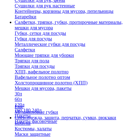
Сушилки для рук, фены
Сушилки для рук настенные
Контейнеры, корзины для мусора, пепельницы
Батарейки
Салфетки, тряпки, губки, протирочные материалы,
мешки для мусора
Губки, сетки для посуды
Губки для посуды
Металлические губки для посуды
Салфетки
Моющие тряпки для уборки
Тряпки для пола
Тряпки для посуды
ХПП, вафельное полотно
Вафельное полотно оптом
Холстопрошивное полотно (ХПП)
Мешки для мусора, пакеты
30л
60л
120л
Еще
160,180,240л
Меламиновые губки
Пакеты
Спец.одежда, защита, перчатки, сумки, рюкзаки
Пакеты фасовочные
Бахилы
Костюмы, халаты
Маски защитные